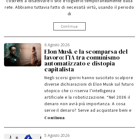
costretti a disattivare il sito e toglierlo temporaneamente dalla
rete. Abbiamo tuttavia fatto di necessità virtù, usando il periodo
di
Continua
6 Agosto 2026
Elon Musk e la scomparsa del
lavoro: l’IA tra comunismo
automatizzato e distopia
capitalista
Negli scorsi giorni hanno suscitato scalpore
diverse dichiarazioni di Elon Musk sul futuro
utopico che ci riserva l’intelligenza
artificiale e la robotizzazione. “Nel 2036 il
denaro non avrà più importanza. A cosa
serve il denaro? Serve ad acquistare beni e
Continua
5 Agosto 2026