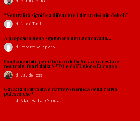
di
Martino Marconi
“Neutralità significa difendere i diritti dei più deboli”
di
Nicolò Tartini
A proposito dello sgombero del Leoncavallo…
di
Roberto Vallepiano
Fondamentale per il futuro della Svizzera restare
neutrale, fuori dalla NATO e dall’Unione Europea
di
Davide Rossi
Gaza: la neutralità è davvero nemica della causa
palestinese?
di
Adam Barbato-Shoufani