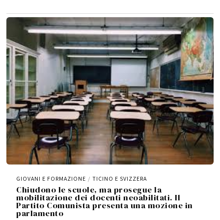
M
a
g
g
i
o
2
0
2
6
GIOVANI E FORMAZIONE
/
TICINO E SVIZZERA
Chiudono le scuole, ma prosegue la
mobilitazione dei docenti neoabilitati. Il
Partito Comunista presenta una mozione in
parlamento