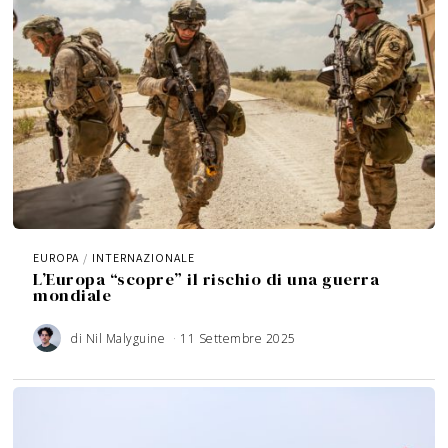
EUROPA
/
INTERNAZIONALE
L’Europa “scopre” il rischio di una guerra
mondiale
di
Nil Malyguine
11 Settembre 2025
3
A
g
o
s
t
o
2
0
2
6