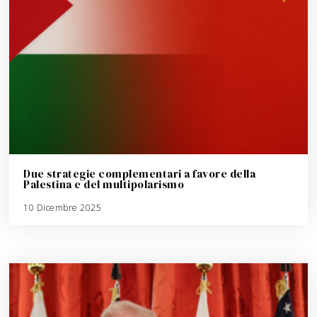
Due strategie complementari a favore della
Palestina e del multipolarismo
10 Dicembre 2025
3
A
g
o
s
t
o
2
0
2
6