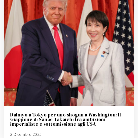
Daimyo a Tokyo per uno shogun a Washington: il
Giappone di Sanae Takaichi tra ambizioni
imperialiste e sottomissione agli USA
2 Dicembre 2025
3
A