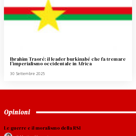
Ibrahim Traoré: il leader burkinabé che fa tremare
l’imperialismo occidentale in Africa
30 Settembre 2025
3
A
g
o
s
t
o
2
0
2
6
Opinioni
Le guerre e il moralismo della RSI