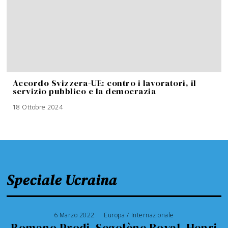
Accordo Svizzera-UE: contro i lavoratori, il
servizio pubblico e la democrazia
18 Ottobre 2024
Speciale Ucraina
6 Marzo 2022
Europa
/
Internazionale
Romano Prodi, Segolène Royal, Henri