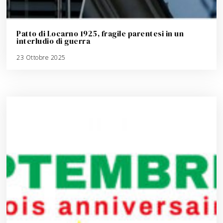
Patto di Locarno 1925, fragile parentesi in un
interludio di guerra
23 Ottobre 2025
3
A
g
o
s
t
o
2
0
2
6