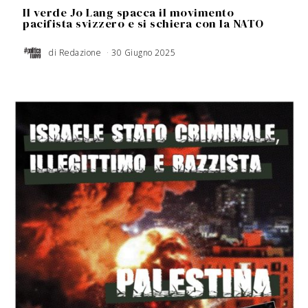
Il verde Jo Lang spacca il movimento
pacifista svizzero e si schiera con la NATO
di
Redazione
30 Giugno 2025
1
8
M
a
g
g
i
o
2
0
2
6