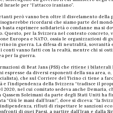
d Israele per “l’attacco iraniano”.
anti però vanno ben oltre il disvelamento della 
 bisognerebbe ricordarsi che siamo parte del mond
n basta esprimere solidarietà o condanne ma si do
o. Questo, per la Svizzera nel contesto concreto, v
one Europea e NATO, ossia le organizzazioni di g
rino in guerra. La difesa di neutralità, sovranit
 i conti vanno fatti con la realtà, mentre chi si os
ea per la guerra.
ermazioni di Beat Jans (PSS) che
ritiene i bilateral
ni espresse da diversi esponenti della sua area, o
alista), che sul Corriere del Ticino ci tiene a far
tà e l’indipendenza della Svizzera “tradisce il prop
el 2020, nel cui comitato sedeva anche Demaria, ch
 Qassem Soleimani da parte degli Stati Uniti ha 
ta “Giù le mani dall’Iran!”, dove si diceva: “la Sviz
a indipendenza, rifiuti di rispettare le sanzioni 
onfronti di quei Paesi, a partire dall’Iran e dalla 