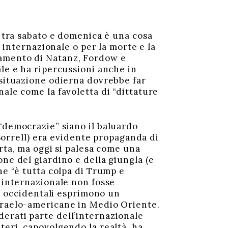
e tra sabato e domenica è una cosa
o internazionale o per la morte e la
damento di Natanz, Fordow e
ale e ha ripercussioni anche in
 situazione odierna dovrebbe far
ale come la favoletta di “dittature
“democrazie” siano il baluardo
 Borrell) era evidente propaganda di
orta, ma oggi si palesa come una
ne del giardino e della giungla (e
he “è tutta colpa di Trump e
a internazionale non fosse
ci occidentali esprimono un
israelo-americane in Medio Oriente.
erati parte dell’internazionale
teri, capovolgendo la realtà, ha