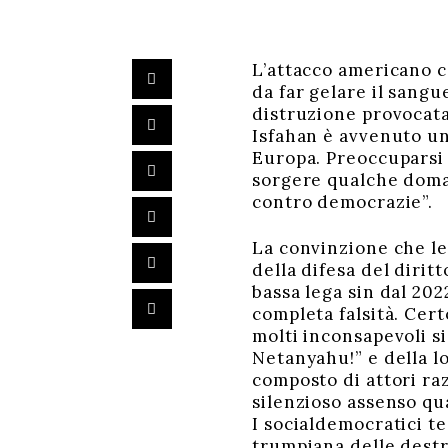
L’attacco americano co
da far gelare il sangu
distruzione provocat
Isfahan è avvenuto un
Europa. Preoccuparsi 
sorgere qualche doman
contro democrazie”.
La convinzione che le
della difesa del dirit
bassa lega sin dal 202
completa falsità. Cer
molti inconsapevoli si
Netanyahu!” e della l
composto di attori raz
silenzioso assenso qu
I socialdemocratici t
trumpiana delle destr