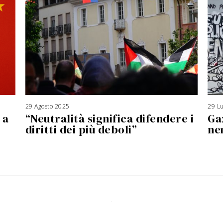
29 Agosto 2025
3
29 Lu
A
 a
“Neutralità significa difendere i
Ga
g
o
s
diritti dei più deboli”
ne
t
o
2
0
2
6