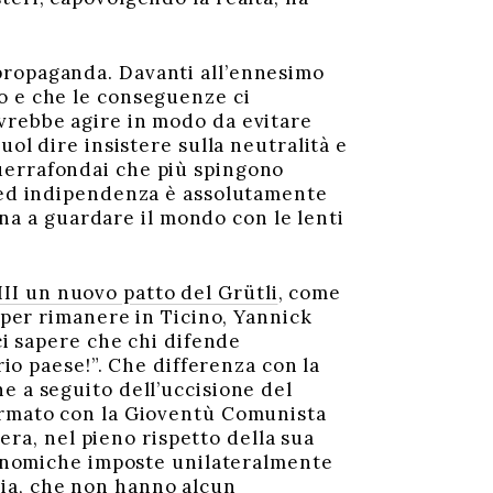
propaganda. Davanti all’ennesimo
o e che le conseguenze ci
vrebbe agire in modo da evitare
uol dire insistere sulla neutralità e
uerrafondai che più spingono
à ed indipendenza è assolutamente
tina a guardare il mondo con le lenti
i III un nuovo patto del Grütli
, come
, per rimanere in Ticino, Yannick
ci sapere che chi difende
rio paese!”. Che differenza con la
e a seguito dell’uccisione del
firmato con la Gioventù Comunista
zera, nel pieno rispetto della sua
economiche imposte unilateralmente
Siria, che non hanno alcun