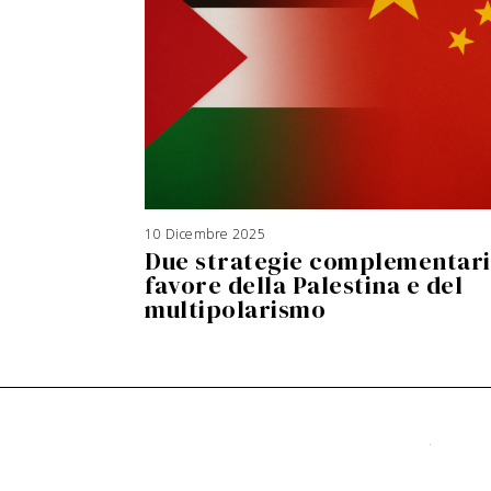
10 Dicembre 2025
3
A
Due strategie complementari
g
o
s
favore della Palestina e del
t
o
multipolarismo
2
0
2
6