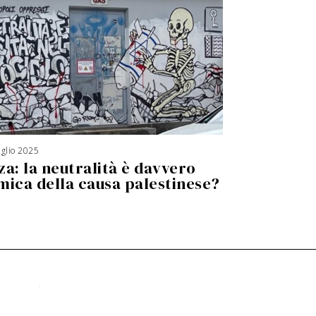
glio 2025
3
A
za: la neutralità è davvero
g
o
s
mica della causa palestinese?
t
o
2
0
2
6