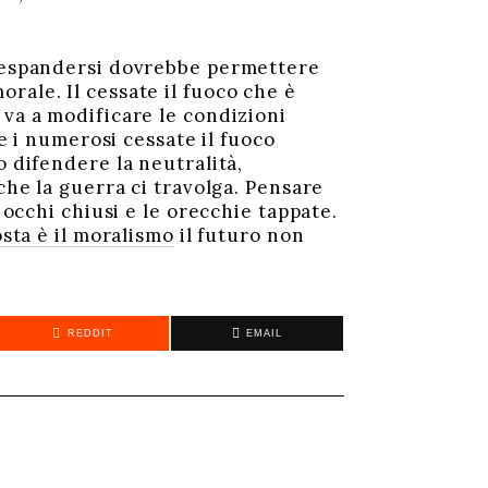
i espandersi dovrebbe permettere
rale. Il cessate il fuoco che è
 va a modificare le condizioni
re i numerosi cessate il fuoco
o difendere la neutralità,
che la guerra ci travolga. Pensare
 occhi chiusi e le orecchie tappate.
osta è il moralismo
il futuro non
REDDIT
EMAIL