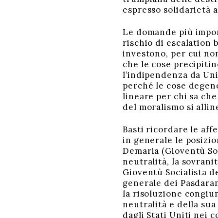
espresso solidarietà a
Le domande più import
rischio di escalation
investono, per cui no
che le cose precipitin
l’indipendenza da Uni
perché le cose degene
lineare per chi sa che
del moralismo si allin
Basti ricordare le aff
in generale le posizio
Demaria (Gioventù Soci
neutralità, la sovrani
Gioventù Socialista d
generale dei Pasdaran
la risoluzione congiun
neutralità e della su
dagli Stati Uniti nei c