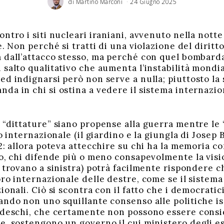
di
Martino Marconi
24 Giugno 2025
ntro i siti nucleari iraniani, avvenuto nella nott
e. Non perché si tratti di una violazione del diritt
a dall’attacco stesso, ma perché con quel bombar
 salto qualitativo che aumenta l’instabilità mondi
ed indignarsi però non serve a nulla; piuttosto la
da in chi si ostina a vedere il sistema internazion
 “dittature” siano propense alla guerra mentre le 
to internazionale (il giardino e la giungla di Josep
2: allora poteva attecchire su chi ha la memoria c
to, chi difende più o meno consapevolmente la visio
 trovano a sinistra) potrà facilmente rispondere c
oro internazionale delle destre, come se il sistem
ionali. Ciò si scontra con il fatto che i democrati
ando non uno squillante consenso alle politiche 
edeschi, che certamente non possono essere consid
e, sostengono un governo il cui ministero degli es