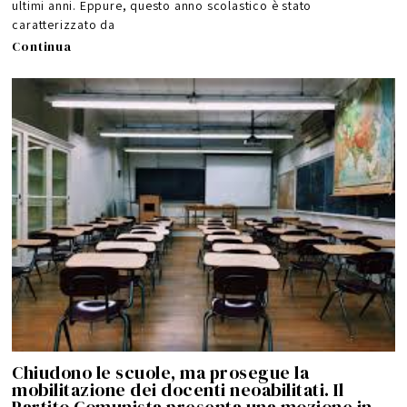
2
ultimi anni. Eppure, questo anno scolastico è stato
6
caratterizzato da
Continua
Chiudono le scuole, ma prosegue la
mobilitazione dei docenti neoabilitati. Il