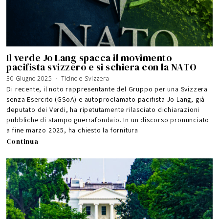
Il verde Jo Lang spacca il movimento
pacifista svizzero e si schiera con la NATO
30 Giugno 2025
1
Ticino e Svizzera
8
M
Di recente, il noto rappresentante del Gruppo per una Svizzera
a
g
senza Esercito (GSoA) e autoproclamato pacifista Jo Lang, già
g
i
deputato dei Verdi, ha ripetutamente rilasciato dichiarazioni
o
2
0
pubbliche di stampo guerrafondaio. In un discorso pronunciato
2
6
a fine marzo 2025, ha chiesto la fornitura
Continua