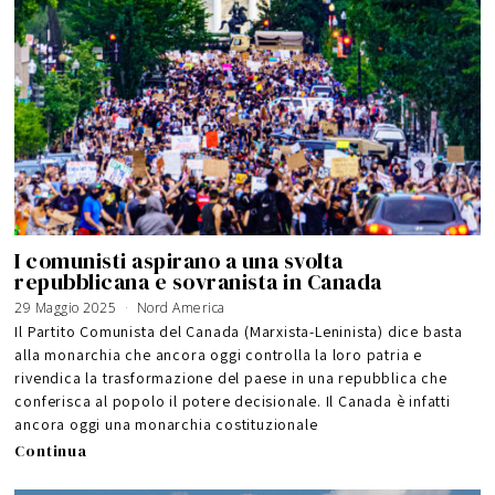
I comunisti aspirano a una svolta
repubblicana e sovranista in Canada
29 Maggio 2025
1
Nord America
8
M
Il Partito Comunista del Canada (Marxista-Leninista) dice basta
a
g
alla monarchia che ancora oggi controlla la loro patria e
g
i
rivendica la trasformazione del paese in una repubblica che
o
2
0
conferisca al popolo il potere decisionale. Il Canada è infatti
2
6
ancora oggi una monarchia costituzionale
Continua