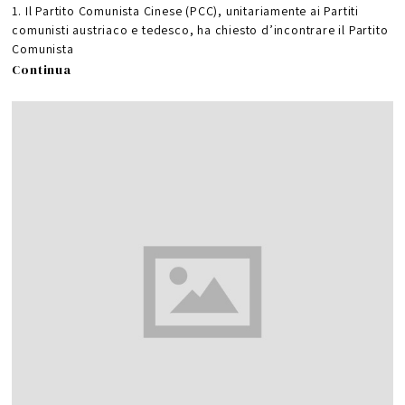
0
1. Il Partito Comunista Cinese (PCC), unitariamente ai Partiti
2
6
comunisti austriaco e tedesco, ha chiesto d’incontrare il Partito
Comunista
Continua