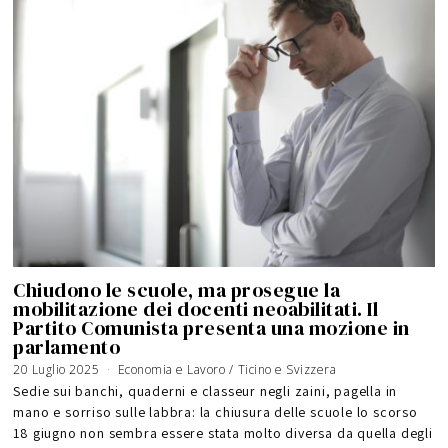
Chiudono le scuole, ma prosegue la
mobilitazione dei docenti neoabilitati. Il
Partito Comunista presenta una mozione in
parlamento
20 Luglio 2025
3
Economia e Lavoro
/
Ticino e Svizzera
A
g
Sedie sui banchi, quaderni e classeur negli zaini, pagella in
o
s
mano e sorriso sulle labbra: la chiusura delle scuole lo scorso
t
o
18 giugno non sembra essere stata molto diversa da quella degli
2
0