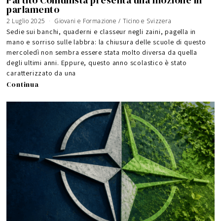
Partito Comunista presenta una mozione in
parlamento
2 Luglio 2025
1
Giovani e Formazione
/
Ticino e Svizzera
8
M
Sedie sui banchi, quaderni e classeur negli zaini, pagella in
a
g
mano e sorriso sulle labbra: la chiusura delle scuole di questo
g
i
mercoledì non sembra essere stata molto diversa da quella
o
2
0
degli ultimi anni. Eppure, questo anno scolastico è stato
2
6
caratterizzato da una
Continua