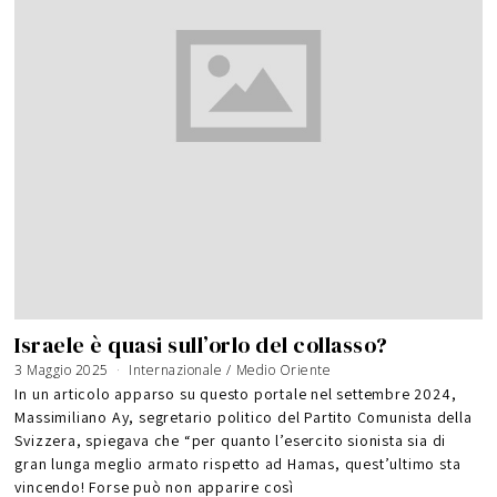
Israele è quasi sull’orlo del collasso?
3 Maggio 2025
8
Internazionale
/
Medio Oriente
M
a
In un articolo apparso su questo portale nel settembre 2024,
g
g
Massimiliano Ay, segretario politico del Partito Comunista della
i
o
Svizzera, spiegava che “per quanto l’esercito sionista sia di
2
0
2
gran lunga meglio armato rispetto ad Hamas, quest’ultimo sta
5
vincendo! Forse può non apparire così