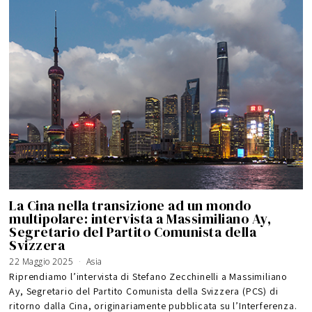
La Cina nella transizione ad un mondo
multipolare: intervista a Massimiliano Ay,
Segretario del Partito Comunista della
Svizzera
22 Maggio 2025
1
Asia
9
G
Riprendiamo l’intervista di Stefano Zecchinelli a Massimiliano
i
u
Ay, Segretario del Partito Comunista della Svizzera (PCS) di
g
n
ritorno dalla Cina, originariamente pubblicata su l’Interferenza.
o
2