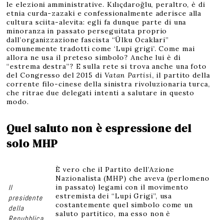
le elezioni amministrative. Kılıçdaroğlu, peraltro, è di
etnia curda-zazaki e confessionalmente aderisce alla
cultura sciita-alevita: egli fa dunque parte di una
minoranza in passato perseguitata proprio
dall’organizzazione fascista “Ülku Ocaklari”
comunemente tradotti come ‘Lupi grigi’. Come mai
allora ne usa il preteso simbolo? Anche lui è di
“estrema destra”? E sulla rete si trova anche una foto
del Congresso del 2015 di
Vatan Partisi
, il partito della
corrente filo-cinese della sinistra rivoluzionaria turca,
che ritrae due delegati intenti a salutare in questo
modo.
Quel saluto non è espressione del
solo MHP
È vero che il Partito dell’Azione
Nazionalista (MHP) che aveva (perlomeno
Il
in passato) legami con il movimento
estremista dei “Lupi Grigi”, usa
presidente
costantemente quel simbolo come un
della
saluto partitico, ma esso non è
Repubblica