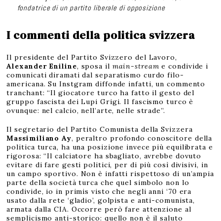
fondatrice di un partito liberale di opposizione
I commenti della politica svizzera
Il presidente del Partito Svizzero del Lavoro,
Alexander Eniline
, sposa il
main-stream
e condivide i
comunicati diramati dal separatismo curdo filo-
americana. Su Instgram diffonde infatti, un commento
tranchant: “Il giocatore turco ha fatto il gesto del
gruppo fascista dei Lupi Grigi. Il fascismo turco è
ovunque: nel calcio, nell’arte, nelle strade”.
Il segretario del Partito Comunista della Svizzera
Massimiliano Ay
, peraltro profondo conoscitore della
politica turca, ha una posizione invece più equilibrata e
rigorosa: “Il calciatore ha sbagliato, avrebbe dovuto
evitare di fare gesti politici, per di più così divisivi, in
un campo sportivo. Non è infatti rispettoso di un’ampia
parte della società turca che quel simbolo non lo
condivide, io in primis visto che negli anni ‘70 era
usato dalla rete ‘gladio’, golpista e anti-comunista,
armata dalla CIA. Occorre però fare attenzione al
semplicismo anti-storico: quello non è il saluto