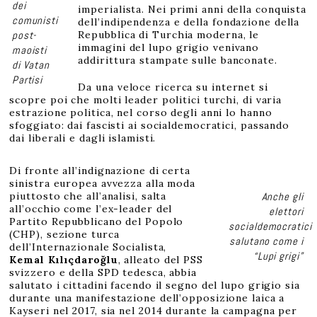
dei
imperialista. Nei primi anni della conquista
comunisti
dell’indipendenza e della fondazione della
post-
Repubblica di Turchia moderna, le
immagini del lupo grigio venivano
maoisti
addirittura stampate sulle banconate.
di Vatan
Partisi
Da una veloce ricerca su internet si
scopre poi che molti leader politici turchi, di varia
estrazione politica, nel corso degli anni lo hanno
sfoggiato: dai fascisti ai socialdemocratici, passando
dai liberali e dagli islamisti.
Di fronte all’indignazione di certa
sinistra europea avvezza alla moda
piuttosto che all’analisi, salta
Anche gli
all’occhio come l’ex-leader del
elettori
Partito Repubblicano del Popolo
socialdemocratici
(CHP), sezione turca
salutano come i
dell’Internazionale Socialista,
“Lupi grigi”
Kemal Kılıçdaroğlu
, alleato del PSS
svizzero e della SPD tedesca, abbia
salutato i cittadini facendo il segno del lupo grigio sia
durante una manifestazione dell’opposizione laica a
Kayseri nel 2017, sia nel 2014 durante la campagna per