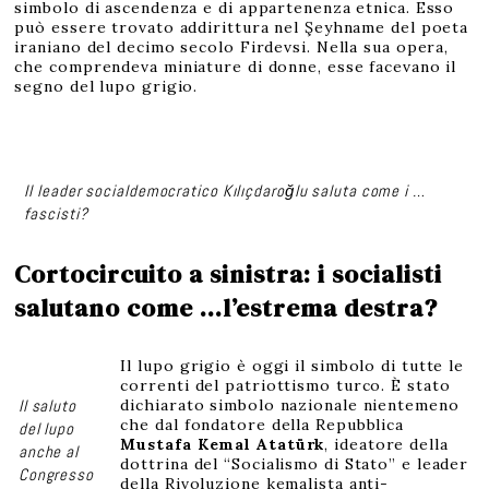
simbolo di ascendenza e di appartenenza etnica. Esso
può essere trovato addirittura nel Şeyhname del poeta
iraniano del decimo secolo Firdevsi. Nella sua opera,
che comprendeva miniature di donne, esse facevano il
segno del lupo grigio.
Il leader socialdemocratico Kılıçdaroğlu saluta come i …
fascisti?
Cortocircuito a sinistra: i socialisti
salutano come …l’estrema destra?
Il lupo grigio è oggi il simbolo di tutte le
correnti del patriottismo turco. È stato
Il saluto
dichiarato simbolo nazionale nientemeno
che dal fondatore della Repubblica
del lupo
Mustafa Kemal Atatürk
, ideatore della
anche al
dottrina del “Socialismo di Stato” e leader
Congresso
della Rivoluzione kemalista anti-