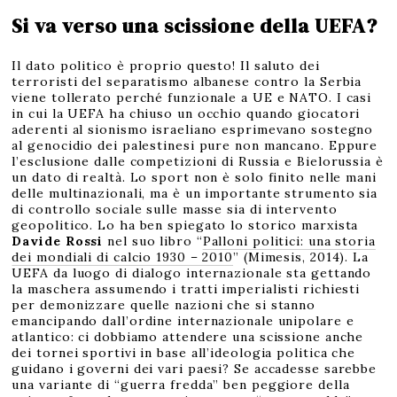
Si va verso una scissione della UEFA?
Il dato politico è proprio questo! Il saluto dei
terroristi del separatismo albanese contro la Serbia
viene tollerato perché funzionale a UE e NATO. I casi
in cui la UEFA ha chiuso un occhio quando giocatori
aderenti al sionismo israeliano esprimevano sostegno
al genocidio dei palestinesi pure non mancano. Eppure
l’esclusione dalle competizioni di Russia e Bielorussia è
un dato di realtà. Lo sport non è solo finito nelle mani
delle multinazionali, ma è un importante strumento sia
di controllo sociale sulle masse sia di intervento
geopolitico. Lo ha ben spiegato lo storico marxista
Davide Rossi
nel suo libro “
Palloni politici: una storia
dei mondiali di calcio 1930 – 2010
” (Mimesis, 2014). La
UEFA da luogo di dialogo internazionale sta gettando
la maschera assumendo i tratti imperialisti richiesti
per demonizzare quelle nazioni che si stanno
emancipando dall’ordine internazionale unipolare e
atlantico: ci dobbiamo attendere una scissione anche
dei tornei sportivi in base all’ideologia politica che
guidano i governi dei vari paesi? Se accadesse sarebbe
una variante di “guerra fredda” ben peggiore della