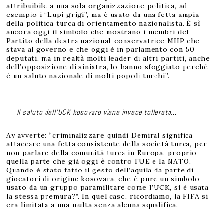
attribuibile a una sola organizzazione politica, ad
esempio i “Lupi grigi”, ma è usato da una fetta ampia
della politica turca di orientamento nazionalista. È sì
ancora oggi il simbolo che mostrano i membri del
Partito della destra nazional-conservatrice MHP che
stava al governo e che oggi è in parlamento con 50
deputati, ma in realtà molti leader di altri partiti, anche
dell’opposizione di sinistra, lo hanno sfoggiato perché
è un saluto nazionale di molti popoli turchi”.
Il saluto dell’UCK kosovaro viene invece tollerato…
Ay avverte: “criminalizzare quindi Demiral significa
attaccare una fetta consistente della società turca, per
non parlare della comunità turca in Europa, proprio
quella parte che già oggi è contro l’UE e la NATO.
Quando è stato fatto il gesto dell’aquila da parte di
giocatori di origine kosovara, che è pure un simbolo
usato da un gruppo paramilitare come l’UCK, si è usata
la stessa premura?”. In quel caso, ricordiamo, la FIFA si
era limitata a una multa senza alcuna squalifica.