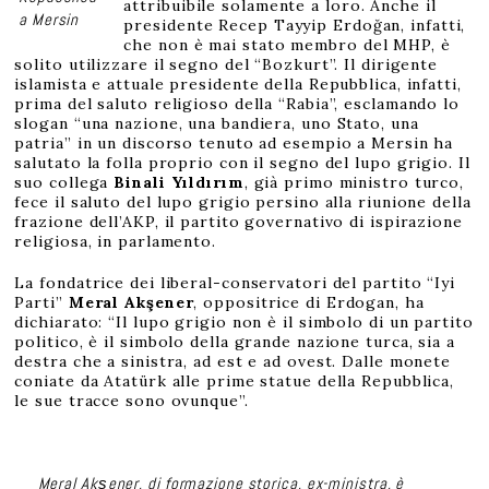
attribuibile solamente a loro. Anche il
a Mersin
presidente Recep Tayyip Erdoğan, infatti,
che non è mai stato membro del MHP, è
solito utilizzare il segno del “Bozkurt”. Il dirigente
islamista e attuale presidente della Repubblica, infatti,
prima del saluto religioso della “Rabia”, esclamando lo
slogan “una nazione, una bandiera, uno Stato, una
patria” in un discorso tenuto ad esempio a Mersin ha
salutato la folla proprio con il segno del lupo grigio. Il
suo collega
Binali Yıldırım
, già primo ministro turco,
fece il saluto del lupo grigio persino alla riunione della
frazione dell’AKP, il partito governativo di ispirazione
religiosa, in parlamento.
La fondatrice dei liberal-conservatori del partito “Iyi
Parti”
Meral Akşener
, oppositrice di Erdogan, ha
dichiarato: “Il lupo grigio non è il simbolo di un partito
politico, è il simbolo della grande nazione turca, sia a
destra che a sinistra, ad est e ad ovest. Dalle monete
coniate da Atatürk alle prime statue della Repubblica,
le sue tracce sono ovunque”.
Meral Akşener, di formazione storica, ex-ministra, è