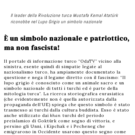
Il leader della Rivoluzione turca Mustafa Kemal Atatürk
riconobbe nel Lupo Grigio un simbolo nazionale
È un simbolo nazionale e patriottico,
ma non fascista!
Il portale di informazione turco “
OdaTV
” vicino alla
sinistra, esente quindi di simpatie legate al
nazionalismo turco, ha ampiamente documentato la
questione e nega il legame diretto con il fascismo: “Il
lupo grigio è conosciuto come un animale sacro e un
simbolo nazionale di tutti i turchi ed è parte della
mitologia turca”. La ricerca storiografica eurasiatica
(che evidentemente non è quella autorizzata dalla
propaganda dell’UE) spiega che questo simbolo è stato
trasmesso ai turchi dalla cultura buddista. Esso è stato
anche utilizzato dai
khan
turchi del periodo
preislamico di Goktürk come segno di vittoria, e
persino gli Unni, i Kipchak e i Pecheneg che
emigrarono in Occidente usarono questo segno come