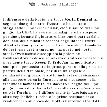
di
Redazione
5 Luglio 2024
Il difensore della Nazionale turca
Merih Demiral
ha
segnato due gol contro l’Austria e ha esultato
sfoggiando il “Bozkurt Selami”, cioè il saluto del lupo
grigio. La UEFA ha avviato un’indagine e ha sospeso
per due giornate il giocatore. L’azione è partita dalla
denuncia della ministra tedesca degli interni, l’ultra-
atlantista
Nancy Faeser
, che ha dichiarato: “il simbolo
dell’estrema destra turca non ha posto nei nostri
stadi”. Ovviamente è scoppiata la polemica:
l’ambasciatore tedesco ad Ankara è stato convocato e il
presidente turco
Recep T. Erdogan
ha modificato i
suoi piani per assistere in prima persona alla prossima
partita della Nazionale, per dare un segnale di
solidarietà al giocatore sotto inchiesta e di vicinanza
alla diaspore turca in Europa che si riconosce nella
tradizione nazionalista. Ma davvero il segno del lupo
grigio è un saluto fascista? In realtà esso riguarda non
solo la Turchia, ma è diffuso anche in Azerbaigian e in
altre repubbliche turche e le prime testimonianze
risalirebbero all’epoca dei Göktürk intorno al 500 d.C.