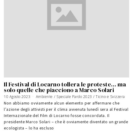
Il Festival di Locarno tollera le proteste… ma
solo quelle che piacciono a Marco Solari
10 Agosto 2023
3
Ambiente
/
Speciale Pardo 2023
/
Ticino e Svizzera
0
A
Non abbiamo ovviamente alcun elemento per affermare che
g
o
l’azione degli attivisti per il clima avvenuta lunedì sera al Festival
s
t
Internazionale del Film di Locarno fosse concordata. Il
o
2
0
presidente Marco Solari – che è ovviamente diventato un grande
2
3
ecologista – lo ha escluso