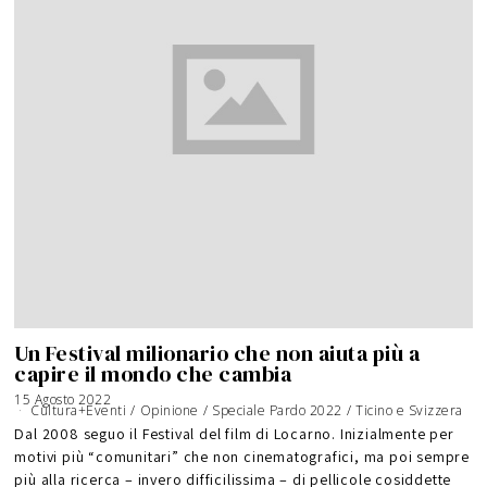
Un Festival milionario che non aiuta più a
capire il mondo che cambia
15 Agosto 2022
1
9
Cultura+Eventi
/
Opinione
/
Speciale Pardo 2022
/
Ticino e Svizzera
A
g
Dal 2008 seguo il Festival del film di Locarno. Inizialmente per
o
s
motivi più “comunitari” che non cinematografici, ma poi sempre
t
o
2
più alla ricerca – invero difficilissima – di pellicole cosiddette