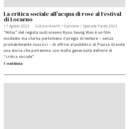
La critica sociale all’acqua di rose al Festival
di Locarno
17 Agosto 2023
3
Cultura+Eventi
/
Opinione
/
Speciale Pardo 2023
0
A
“Milsu” del regista sudcoreano Ryoo Seung Wan è un film
g
o
modesto ma che ha perlomeno il pregio di tentare – senza
s
t
probabilmente riuscirci – di offrire al pubblico di Piazza Grande
o
2
0
una storia che potremmo con molta generosità definire di
2
3
“critica sociale”.
Continua