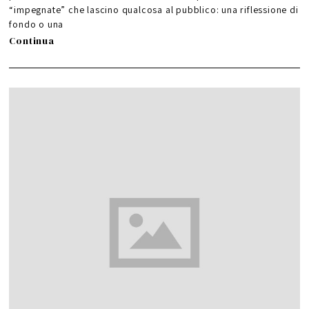
0
2
“impegnate” che lascino qualcosa al pubblico: una riflessione di
2
fondo o una
Continua