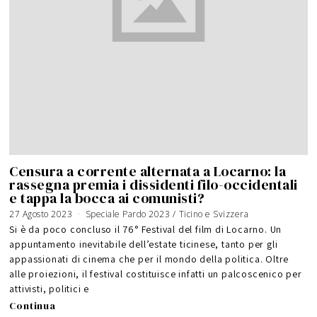
Censura a corrente alternata a Locarno: la
rassegna premia i dissidenti filo-occidentali
e tappa la bocca ai comunisti?
27 Agosto 2023
3
Speciale Pardo 2023
/
Ticino e Svizzera
0
A
Si è da poco concluso il 76° Festival del film di Locarno. Un
g
o
appuntamento inevitabile dell’estate ticinese, tanto per gli
s
t
appassionati di cinema che per il mondo della politica. Oltre
o
2
0
alle proiezioni, il festival costituisce infatti un palcoscenico per
2
3
attivisti, politici e
Continua