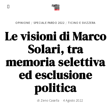
OPINIONE
/
SPECIALE PARDO 2022
/
TICINO E SVIZZERA
Le visioni di Marco
Solari, tra
memoria selettiva
ed esclusione
politica
di
Zeno Casella
4 Agosto 2022
6
A
g
o
s