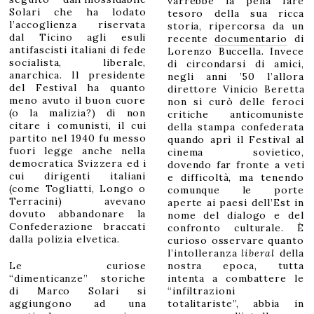
varrebbe la pena fare
Solari che ha lodato
tesoro della sua ricca
l’accoglienza riservata
storia, ripercorsa da un
dal Ticino agli esuli
recente
documentario
di
antifascisti italiani di fede
Lorenzo Buccella. Invece
socialista, liberale,
di circondarsi di amici,
anarchica. Il presidente
negli anni ’50 l’allora
del Festival ha quanto
direttore Vinicio Beretta
meno avuto il buon cuore
non si curò delle feroci
(o la malizia?) di non
critiche anticomuniste
citare i comunisti, il cui
della stampa confederata
partito nel 1940 fu messo
quando aprì il Festival al
fuori legge anche nella
cinema sovietico,
democratica Svizzera ed i
dovendo far fronte a veti
cui dirigenti italiani
e difficoltà, ma tenendo
(come Togliatti, Longo o
comunque le porte
Terracini) avevano
aperte ai paesi dell’Est in
dovuto abbandonare la
nome del dialogo e del
Confederazione braccati
confronto culturale. È
dalla polizia elvetica.
curioso osservare quanto
l’intolleranza
liberal
della
Le curiose
nostra epoca, tutta
“dimenticanze” storiche
intenta a combattere le
di Marco Solari si
“infiltrazioni
aggiungono ad una
totalitariste”, abbia in