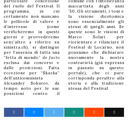
particolare concezione
comune con l’intolleranza
del ruolo del Festival. Il
maccartista degli anni
programma, in cui
’50. Gli strumenti, i toni e
certamente non mancano
la visione dicotomica
le pellicole di valore e
sono essenzialmente gli
d’interesse (come
stessi di quegli anni. Se
verificheremo in questi
queste sono le visioni di
giorni e provvederemo
Marco Solari per
senz’altro a riferire su
riorientare e rilanciare il
sinistra.ch), si distingue
Festival di Locarno, non
per l’assenza di tutta una
possiamo che dichiarare
“fetta di mondo”
de facto
nuovamente la nostra
esclusa dai concorsi e
contrarietà (già espressa
dalle proiezioni. Fatta
in passato su
questo
eccezione per “Skazka”
portale
), che ci pare
dell’anticomunista
corrisponda peraltro alla
Alexander Sokurov, da
storia e alla tradizione
tempo noto per le sue
stessa del Festival.
posizioni contro il