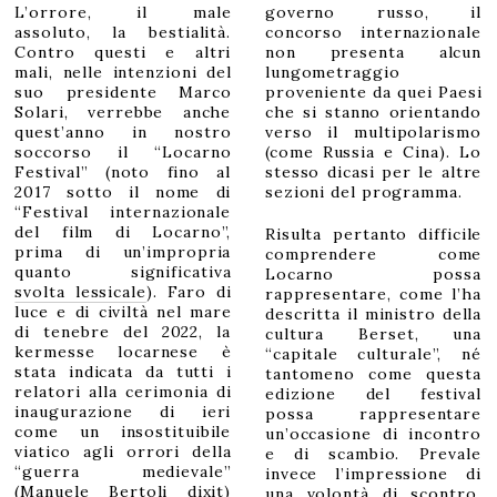
t
L’orrore, il male
governo russo, il
o
2
assoluto, la bestialità.
concorso internazionale
0
2
Contro questi e altri
non presenta alcun
2
mali, nelle intenzioni del
lungometraggio
suo presidente Marco
proveniente da quei Paesi
Solari, verrebbe anche
che si stanno orientando
quest’anno in nostro
verso il multipolarismo
soccorso il “Locarno
(come Russia e Cina). Lo
Festival” (noto fino al
stesso dicasi per le altre
2017 sotto il nome di
sezioni del programma.
“Festival internazionale
del film di Locarno”,
Risulta pertanto difficile
prima di un’impropria
comprendere come
quanto significativa
Locarno possa
svolta lessicale
). Faro di
rappresentare, come l’ha
luce e di civiltà nel mare
descritta il ministro della
di tenebre del 2022, la
cultura Berset, una
kermesse locarnese è
“capitale culturale”, né
stata indicata da tutti i
tantomeno come questa
relatori alla cerimonia di
edizione del festival
inaugurazione di ieri
possa rappresentare
come un insostituibile
un’occasione di incontro
viatico agli orrori della
e di scambio. Prevale
“guerra medievale”
invece l’impressione di
(Manuele Bertoli dixit)
una volontà di scontro,