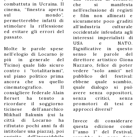
combattuta in Ucraina. Il
che si manifesta
cinema, “finestra aperta
nell’esclusione di registi
sul mondo”,
e film non allineati e
permetterebbe infatti di
sicuramente poco graditi
stimolare la riflessione
all’industria culturale
ed evitare gli errori del
occidentale infeudata agli
passato.
interessi imperialisti di
USA e NATO.
Molte le parole spese
Significative in questo
nell’elogio di Locarno (e
senso le parole del
più in generale del
direttore artistico Giona
Ticino) quale lido sicuro
Nazzaro, felice di poter
contro i “totalitarismi”,
vedere “solo amici” nel
sul piano politico prima
pubblico del festival:
ancora che su quello
ebbene quale scambio,
cinematografico. Il
quale dialogo si può
consigliere federale Alain
avere senza oppositori,
Berset ha tenuto a
senza critici, senza
ricordare il soggiorno
promotori di tesi e
ticinese dell’anarchico
approcci diversi?
Mikhail Bakunin (cui la
città di Locarno ha
Invece di considerare
rifiutato pochi anni fa di
questa edizione come
intitolare una piazza), poi
l’“anno 1” del Festival,
seguito dall’inossidabile