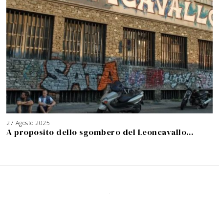
27 Agosto 2025
3
A
A proposito dello sgombero del Leoncavallo…
g
o
s
t
o
2
0
2
6