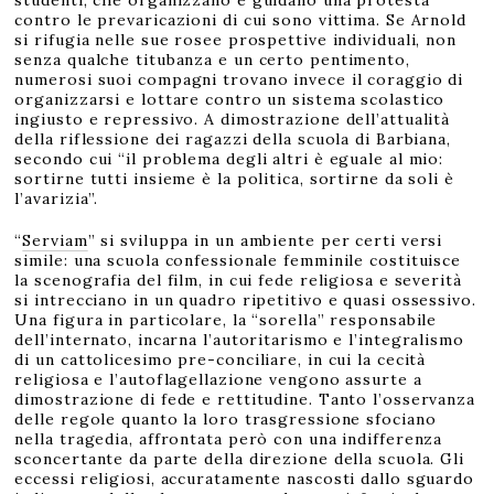
studenti, che organizzano e guidano una protesta
contro le prevaricazioni di cui sono vittima. Se Arnold
si rifugia nelle sue rosee prospettive individuali, non
senza qualche titubanza e un certo pentimento,
numerosi suoi compagni trovano invece il coraggio di
organizzarsi e lottare contro un sistema scolastico
ingiusto e repressivo. A dimostrazione dell’attualità
della riflessione dei ragazzi della scuola di Barbiana,
secondo cui “il problema degli altri è eguale al mio:
sortirne tutti insieme è la politica, sortirne da soli è
l’avarizia”.
“
Serviam
” si sviluppa in un ambiente per certi versi
simile: una scuola confessionale femminile costituisce
la scenografia del film, in cui fede religiosa e severità
si intrecciano in un quadro ripetitivo e quasi ossessivo.
Una figura in particolare, la “sorella” responsabile
dell’internato, incarna l’autoritarismo e l’integralismo
di un cattolicesimo pre-conciliare, in cui la cecità
religiosa e l’autoflagellazione vengono assurte a
dimostrazione di fede e rettitudine. Tanto l’osservanza
delle regole quanto la loro trasgressione sfociano
nella tragedia, affrontata però con una indifferenza
sconcertante da parte della direzione della scuola. Gli
eccessi religiosi, accuratamente nascosti dallo sguardo