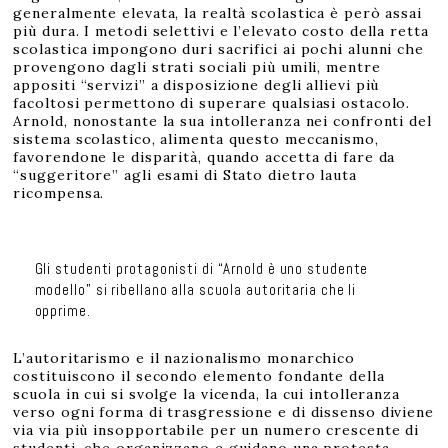
generalmente elevata, la realtà scolastica è però assai
più dura. I metodi selettivi e l’elevato costo della retta
scolastica impongono duri sacrifici ai pochi alunni che
provengono dagli strati sociali più umili, mentre
appositi “servizi” a disposizione degli allievi più
facoltosi permettono di superare qualsiasi ostacolo.
Arnold, nonostante la sua intolleranza nei confronti del
sistema scolastico, alimenta questo meccanismo,
favorendone le disparità, quando accetta di fare da
“suggeritore” agli esami di Stato dietro lauta
ricompensa.
Gli studenti protagonisti di “Arnold è uno studente
modello” si ribellano alla scuola autoritaria che li
opprime.
L’autoritarismo e il nazionalismo monarchico
costituiscono il secondo elemento fondante della
scuola in cui si svolge la vicenda, la cui intolleranza
verso ogni forma di trasgressione e di dissenso diviene
via via più insopportabile per un numero crescente di