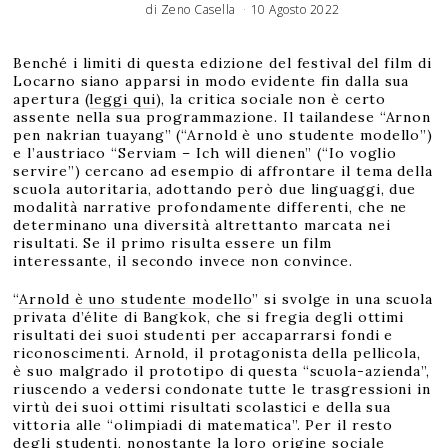
di
Zeno Casella
10 Agosto 2022
Benché i limiti di questa edizione del festival del film di
Locarno siano apparsi in modo evidente fin dalla sua
apertura (
leggi qui
), la critica sociale non è certo
assente nella sua programmazione. Il tailandese “Arnon
pen nakrian tuayang” (“Arnold è uno studente modello”)
e l’austriaco “Serviam – Ich will dienen” (“Io voglio
servire”) cercano ad esempio di affrontare il tema della
scuola autoritaria, adottando però due linguaggi, due
modalità narrative profondamente differenti, che ne
determinano una diversità altrettanto marcata nei
risultati. Se il primo risulta essere un film
interessante, il secondo invece non convince.
“
Arnold è uno studente modello
” si svolge in una scuola
privata d’élite di Bangkok, che si fregia degli ottimi
risultati dei suoi studenti per accaparrarsi fondi e
riconoscimenti. Arnold, il protagonista della pellicola,
è suo malgrado il prototipo di questa “scuola-azienda”,
riuscendo a vedersi condonate tutte le trasgressioni in
virtù dei suoi ottimi risultati scolastici e della sua
vittoria alle “olimpiadi di matematica”. Per il resto
degli studenti, nonostante la loro origine sociale