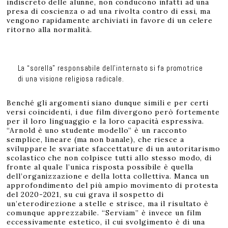
indiscreto delle alunne, non conducono infatti ad una
presa di coscienza o ad una rivolta contro di essi, ma
vengono rapidamente archiviati in favore di un celere
ritorno alla normalità.
La “sorella” responsabile dell’internato si fa promotrice
di una visione religiosa radicale.
Benché gli argomenti siano dunque simili e per certi
versi coincidenti, i due film divergono però fortemente
per il loro linguaggio e la loro capacità espressiva.
“Arnold è uno studente modello” è un racconto
semplice, lineare (ma non banale), che riesce a
sviluppare le svariate sfaccettature di un autoritarismo
scolastico che non colpisce tutti allo stesso modo, di
fronte al quale l’unica risposta possibile è quella
dell’organizzazione e della lotta collettiva. Manca un
approfondimento del più ampio movimento di protesta
del 2020-2021, su cui grava il sospetto di
un’eterodirezione a stelle e strisce, ma il risultato è
comunque apprezzabile. “Serviam” è invece un film
eccessivamente estetico, il cui svolgimento è di una