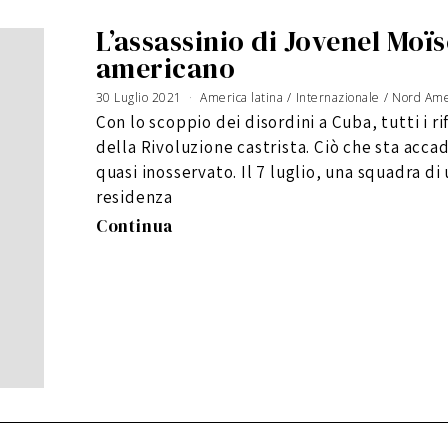
L’assassinio di Jovenel Moïse
americano
30 Luglio 2021
5
America latina
/
Internazionale
/
Nord Ame
S
e
Con lo scoppio dei disordini a Cuba, tutti i ri
t
t
e
della Rivoluzione castrista. Ciò che sta acca
m
b
r
quasi inosservato. Il 7 luglio, una squadra di
e
2
residenza
0
2
1
Continua