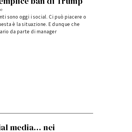
semplice ban di Trump
ne
nti sono oggi i social. Ci può piacere o
esta è la situazione. E dunque che
rario da parte di manager
ial media… nei