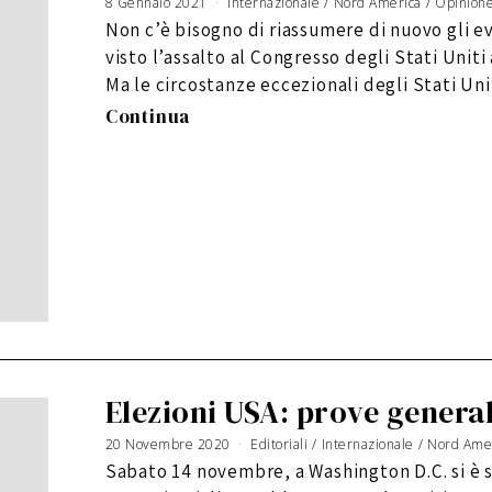
8 Gennaio 2021
Internazionale
/
Nord America
/
Opinion
Non c’è bisogno di riassumere di nuovo gli e
visto l’assalto al Congresso degli Stati Uniti
Ma le circostanze eccezionali degli Stati Unit
Continua
Elezioni USA: prove general
20 Novembre 2020
9
Editoriali
/
Internazionale
/
Nord Ame
D
i
Sabato 14 novembre, a Washington D.C. si è
c
e