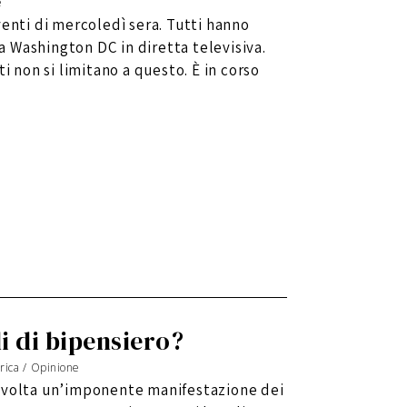
e
venti di mercoledì sera. Tutti hanno
 a Washington DC in diretta televisiva.
i non si limitano a questo. È in corso
i di bipensiero?
rica
/
Opinione
 svolta un’imponente manifestazione dei