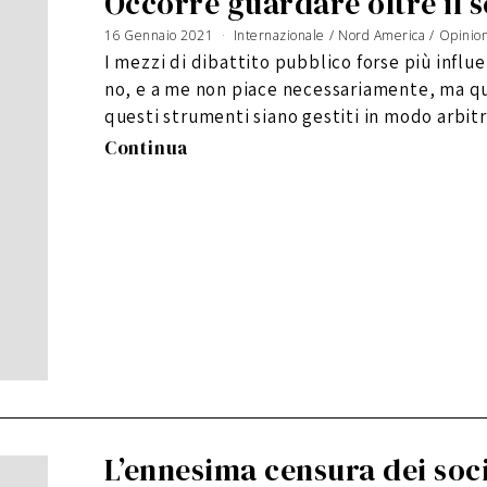
Occorre guardare oltre il 
16 Gennaio 2021
Internazionale
/
Nord America
/
Opinio
I mezzi di dibattito pubblico forse più influe
no, e a me non piace necessariamente, ma qu
questi strumenti siano gestiti in modo arbit
Continua
L’ennesima censura dei soc