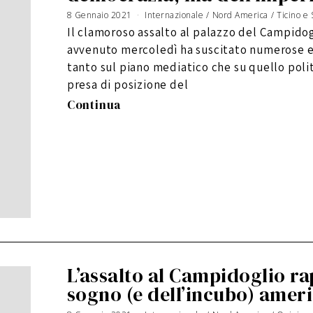
8 Gennaio 2021
1
Internazionale
/
Nord America
/
Ticino e
6
G
Il clamoroso assalto al palazzo del Campido
e
n
n
avvenuto mercoledì ha suscitato numerose e 
a
i
o
tanto sul piano mediatico che su quello poli
2
0
presa di posizione del
2
1
Continua
L’assalto al Campidoglio ra
sogno (e dell’incubo) amer