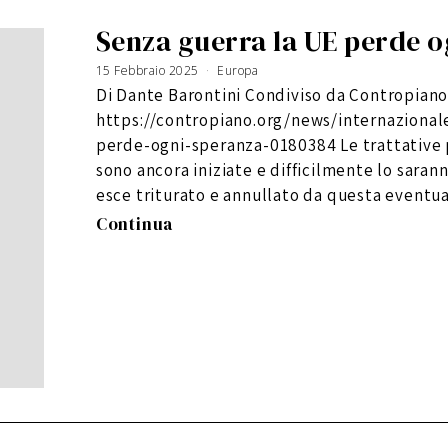
Senza guerra la UE perde o
15 Febbraio 2025
2
Europa
0
F
Di Dante Barontini Condiviso da Contropiano
e
b
b
https://contropiano.org/news/internaziona
r
a
i
perde-ogni-speranza-0180384 Le trattative p
o
2
sono ancora iniziate e difficilmente lo saran
0
2
5
esce triturato e annullato da questa eventu
Continua