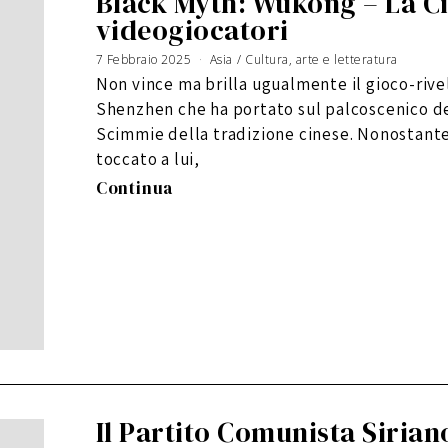
Black Myth: Wukong – La Ci
videogiocatori
7 Febbraio 2025
Asia
/
Cultura, arte e letteratura
Non vince ma brilla ugualmente il gioco-rive
Shenzhen che ha portato sul palcoscenico d
Scimmie della tradizione cinese. Nonostante 
toccato a lui,
Continua
Il Partito Comunista Siriano 