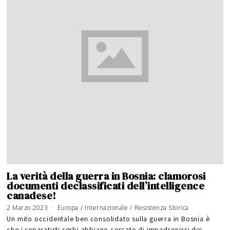
La verità della guerra in Bosnia: clamorosi
documenti declassificati dell’intelligence
canadese!
2 Marzo 2023
Europa
/
Internazionale
/
Resistenza Storica
Un mito occidentale ben consolidato sulla guerra in Bosnia è
che i separatisti serbi abbiano cercato di impadronirsi dei