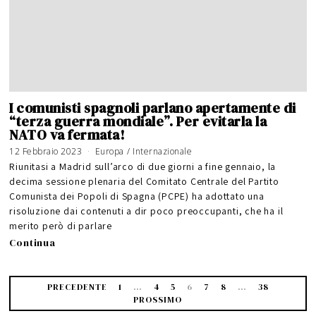
I comunisti spagnoli parlano apertamente di
“terza guerra mondiale”. Per evitarla la
NATO va fermata!
12 Febbraio 2023
Europa
/
Internazionale
Riunitasi a Madrid sull’arco di due giorni a fine gennaio, la
decima sessione plenaria del Comitato Centrale del Partito
Comunista dei Popoli di Spagna (PCPE) ha adottato una
risoluzione dai contenuti a dir poco preoccupanti, che ha il
merito però di parlare
Continua
PRECEDENTE
1
…
4
5
6
7
8
…
38
PROSSIMO