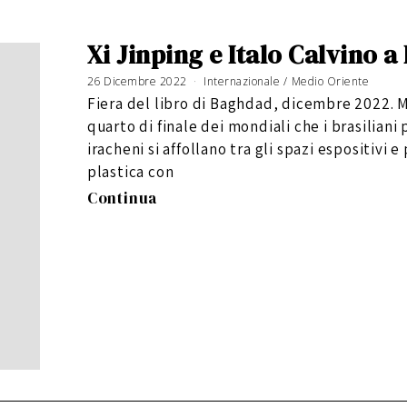
Xi Jinping e Italo Calvino 
26 Dicembre 2022
7
Internazionale
/
Medio Oriente
A
p
Fiera del libro di Baghdad, dicembre 2022.
r
i
l
quarto di finale dei mondiali che i brasiliani
e
2
0
iracheni si affollano tra gli spazi espositivi
2
3
plastica con
Continua