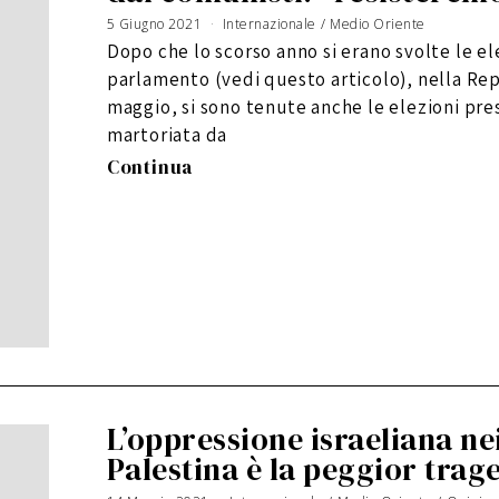
5 Giugno 2021
5
Internazionale
/
Medio Oriente
S
e
Dopo che lo scorso anno si erano svolte le el
t
t
e
parlamento (vedi questo articolo), nella Repu
m
b
r
maggio, si sono tenute anche le elezioni presi
e
2
martoriata da
0
2
1
Continua
L’oppressione israeliana ne
Palestina è la peggior trag