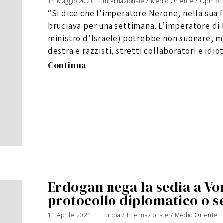
14 Maggio 2021
Internazionale
/
Medio Oriente
/
Opinio
“Si dice che l’imperatore Nerone, nella sua f
bruciava per una settimana. L’imperatore di
ministro d’Israele) potrebbe non suonare, ma 
destra e razzisti, stretti collaboratori e idiot
Continua
Erdogan nega la sedia a Vo
protocollo diplomatico o 
11 Aprile 2021
5
Europa
/
Internazionale
/
Medio Oriente
S