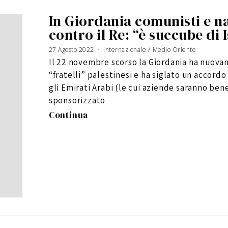
In Giordania comunisti e na
contro il Re: “è succube di 
27 Agosto 2022
Internazionale
/
Medio Oriente
Il 22 novembre scorso la Giordania ha nuovam
“fratelli” palestinesi e ha siglato un accordo 
gli Emirati Arabi (le cui aziende saranno bene
sponsorizzato
Continua