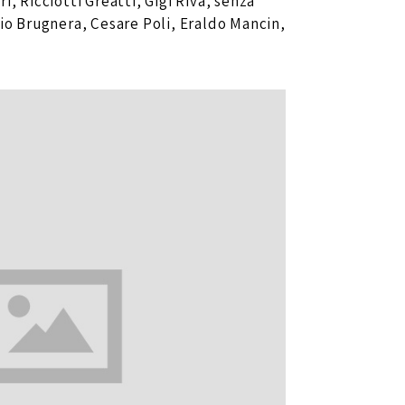
, Ricciotti Greatti, Gigi Riva, senza
io Brugnera, Cesare Poli, Eraldo Mancin,