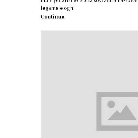
multipolarismo e alla sovranità naziona
4
legame e ogni
Continua