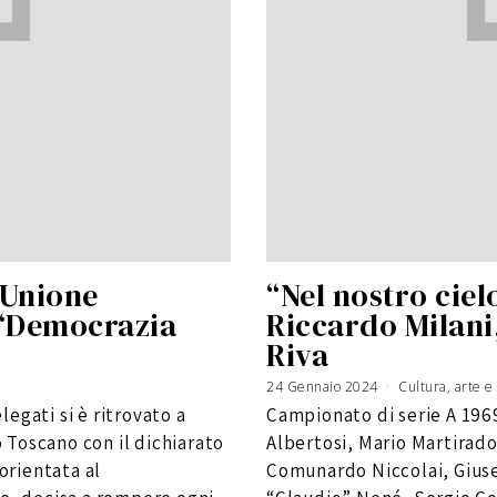
’Unione
“Nel nostro cie
e “Democrazia
Riccardo Milani,
Riva
24 Gennaio 2024
Cultura, arte e
egati si è ritrovato a
Campionato di serie A 1969
Toscano con il dichiarato
Albertosi, Mario Martiradon
 orientata al
Comunardo Niccolai, Gius