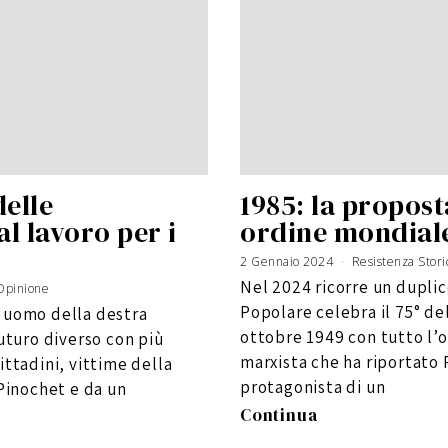
delle
1985: la propos
l lavoro per i
ordine mondial
2 Gennaio 2024
Resistenza Stori
Nel 2024 ricorre un duplice
Opinione
Popolare celebra il 75° de
, uomo della destra
ottobre 1949 con tutto l’
futuro diverso con più
marxista che ha riportato
 cittadini, vittime della
protagonista di un
 Pinochet e da un
Continua