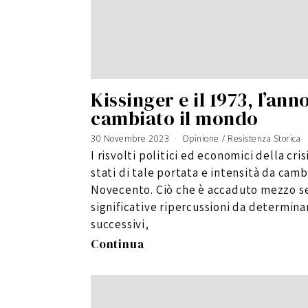
Kissinger e il 1973, l’ann
cambiato il mondo
30 Novembre 2023
Opinione
/
Resistenza Storica
I risvolti politici ed economici della cri
stati di tale portata e intensità da camb
Novecento. Ciò che è accaduto mezzo sec
significative ripercussioni da determinar
successivi,
Continua