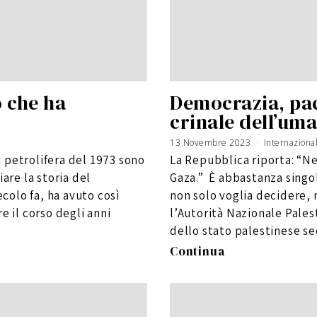
o che ha
Democrazia, pace
crinale dell’uma
13 Novembre 2023
Internaziona
si petrolifera del 1973 sono
La Repubblica riporta: “N
iare la storia del
Gaza.” È abbastanza singo
olo fa, ha avuto così
non solo voglia decidere,
e il corso degli anni
l’Autorità Nazionale Pales
dello stato palestinese se
Continua