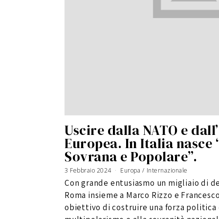
Uscire dalla NATO e dall
Europea. In Italia nasc
Sovrana e Popolare”.
3 Febbraio 2024
4
Europa
/
Internazionale
F
e
Con grande entusiasmo un migliaio di del
b
b
r
Roma insieme a Marco Rizzo e Francesco 
a
i
o
obiettivo di costruire una forza politica
2
0
2