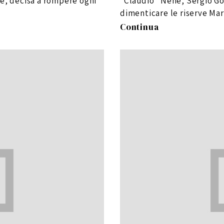
le, decisa a rompere ogni
“Claudio” Nené, Sergio Gori
dimenticare le riserve Mar
Continua