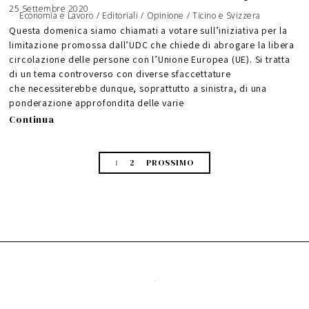
25 Settembre 2020
Economia e Lavoro
/
Editoriali
/
Opinione
/
Ticino e Svizzera
Questa domenica siamo chiamati a votare sull’iniziativa per la
limitazione promossa dall’UDC che chiede di abrogare la libera
circolazione delle persone con l’Unione Europea (UE). Si tratta
di un tema controverso con diverse sfaccettature
che necessiterebbe dunque, soprattutto a sinistra, di una
ponderazione approfondita delle varie
Continua
1
2
PROSSIMO