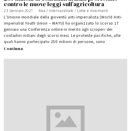
contro le nuove leggi sull’agricoltura
23 Gennaio 2021
1
Asia
/
Internazionale
/
Lotte e movimenti
3
F
L’Unione mondiale della gioventù anti-imperialista (World Anti-
e
b
imperialist Youth Union – WAYU) ha organizzato lo scorso 17
b
r
gennaio una Conferenza online in merito agli scioperi dei
a
i
o
contadini indiani degli scorsi mesi. Le proteste pacifiche, alle
2
0
quali hanno partecipato 250 milioni di persone, sono
2
1
Continua