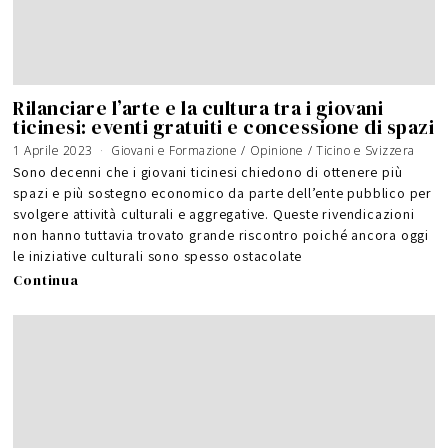
Rilanciare l’arte e la cultura tra i giovani
ticinesi: eventi gratuiti e concessione di spazi
1 Aprile 2023
Giovani e Formazione
/
Opinione
/
Ticino e Svizzera
Sono decenni che i giovani ticinesi chiedono di ottenere più
spazi e più sostegno economico da parte dell’ente pubblico per
svolgere attività culturali e aggregative. Queste rivendicazioni
non hanno tuttavia trovato grande riscontro poiché ancora oggi
le iniziative culturali sono spesso ostacolate
Continua