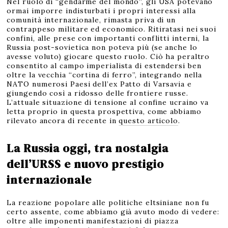
Nel ruolo di “gendarme del mondo”, gli USA potevano
ormai imporre indisturbati i propri interessi alla
comunità internazionale, rimasta priva di un
contrappeso militare ed economico. Ritiratasi nei suoi
confini, alle prese con importanti conflitti interni, la
Russia post-sovietica non poteva più (se anche lo
avesse voluto) giocare questo ruolo. Ciò ha peraltro
consentito al campo imperialista di estendersi ben
oltre la vecchia “cortina di ferro”, integrando nella
NATO numerosi Paesi dell’ex Patto di Varsavia e
giungendo così a ridosso delle frontiere russe.
L’attuale situazione di tensione al confine ucraino va
letta proprio in questa prospettiva, come abbiamo
rilevato ancora di recente in
questo articolo
.
La Russia oggi, tra nostalgia
dell’URSS e nuovo prestigio
internazionale
La reazione popolare alle politiche eltsiniane non fu
certo assente, come abbiamo già avuto modo di vedere:
oltre alle imponenti manifestazioni di piazza