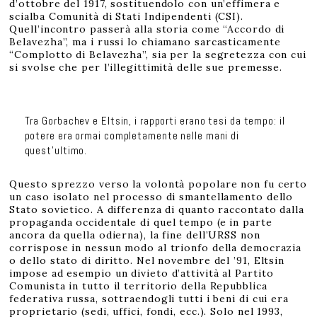
d’ottobre del 1917, sostituendolo con un’effimera e
scialba Comunità di Stati Indipendenti (CSI).
Quell’incontro passerà alla storia come “Accordo di
Belavezha”, ma i russi lo chiamano sarcasticamente
“Complotto di Belavezha”, sia per la segretezza con cui
si svolse che per l’illegittimità delle sue premesse.
Tra Gorbachev e Eltsin, i rapporti erano tesi da tempo: il
potere era ormai completamente nelle mani di
quest’ultimo.
Questo sprezzo verso la volontà popolare non fu certo
un caso isolato nel processo di smantellamento dello
Stato sovietico. A differenza di quanto raccontato dalla
propaganda occidentale di quel tempo (e in parte
ancora da quella odierna), la fine dell’URSS non
corrispose in nessun modo al trionfo della democrazia
o dello stato di diritto. Nel novembre del ’91, Eltsin
impose ad esempio un divieto d’attività al Partito
Comunista in tutto il territorio della Repubblica
federativa russa, sottraendogli tutti i beni di cui era
proprietario (sedi, uffici, fondi, ecc.). Solo nel 1993,