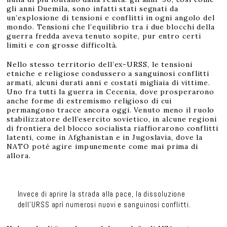
gli anni Duemila, sono infatti stati segnati da
un’esplosione di tensioni e conflitti in ogni angolo del
mondo. Tensioni che l’equilibrio tra i due blocchi della
guerra fredda aveva tenuto sopite, pur entro certi
limiti e con grosse difficoltà.
Nello stesso territorio dell’ex-URSS, le tensioni
etniche e religiose condussero a sanguinosi conflitti
armati, alcuni durati anni e costati migliaia di vittime.
Uno fra tutti la guerra in Cecenia, dove prosperarono
anche forme di estremismo religioso di cui
permangono tracce ancora oggi. Venuto meno il ruolo
stabilizzatore dell’esercito sovietico, in alcune regioni
di frontiera del blocco socialista riaffiorarono conflitti
latenti, come in Afghanistan e in Jugoslavia, dove la
NATO poté agire impunemente come mai prima di
allora.
Invece di aprire la strada alla pace, la dissoluzione
dell’URSS aprì numerosi nuovi e sanguinosi conflitti.