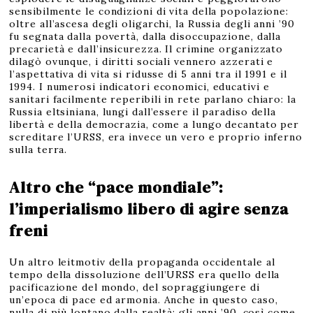
sensibilmente le condizioni di vita della popolazione:
oltre all’ascesa degli oligarchi, la Russia degli anni ’90
fu segnata dalla povertà, dalla disoccupazione, dalla
precarietà e dall’insicurezza. Il crimine organizzato
dilagò ovunque, i diritti sociali vennero azzerati e
l’aspettativa di vita si ridusse di 5 anni tra il 1991 e il
1994. I numerosi indicatori economici, educativi e
sanitari facilmente reperibili in rete parlano chiaro: la
Russia eltsiniana, lungi dall’essere il paradiso della
libertà e della democrazia, come a lungo decantato per
screditare l’URSS, era invece un vero e proprio inferno
sulla terra.
Altro che “pace mondiale”:
l’imperialismo libero di agire senza
freni
Un altro leitmotiv della propaganda occidentale al
tempo della dissoluzione dell’URSS era quello della
pacificazione del mondo, del sopraggiungere di
un’epoca di pace ed armonia. Anche in questo caso,
nulla di più lontano dalla realtà: gli anni ’90, così come