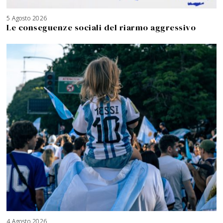
5 Agosto 2026
Le conseguenze sociali del riarmo aggressivo
4 Agosto 2026
5