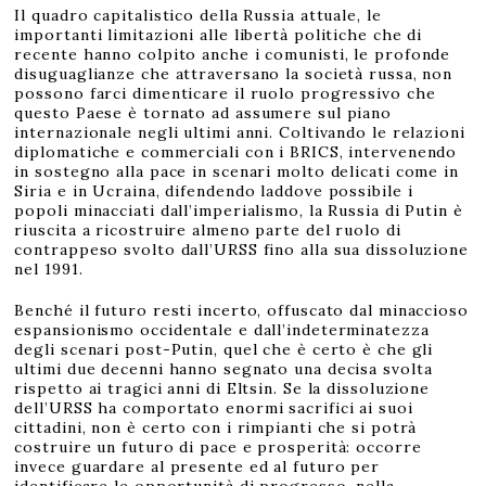
Il quadro capitalistico della Russia attuale, le
importanti limitazioni alle libertà politiche che di
recente hanno colpito anche i comunisti, le profonde
disuguaglianze che attraversano la società russa, non
possono farci dimenticare il ruolo progressivo che
questo Paese è tornato ad assumere sul piano
internazionale negli ultimi anni. Coltivando le relazioni
diplomatiche e commerciali con i BRICS, intervenendo
in sostegno alla pace in scenari molto delicati come in
Siria e in Ucraina, difendendo laddove possibile i
popoli minacciati dall’imperialismo, la Russia di Putin è
riuscita a ricostruire almeno parte del ruolo di
contrappeso svolto dall’URSS fino alla sua dissoluzione
nel 1991.
Benché il futuro resti incerto, offuscato dal minaccioso
espansionismo occidentale e dall’indeterminatezza
degli scenari post-Putin, quel che è certo è che gli
ultimi due decenni hanno segnato una decisa svolta
rispetto ai tragici anni di Eltsin. Se la dissoluzione
dell’URSS ha comportato enormi sacrifici ai suoi
cittadini, non è certo con i rimpianti che si potrà
costruire un futuro di pace e prosperità: occorre
invece guardare al presente ed al futuro per
identificare le opportunità di progresso, nella