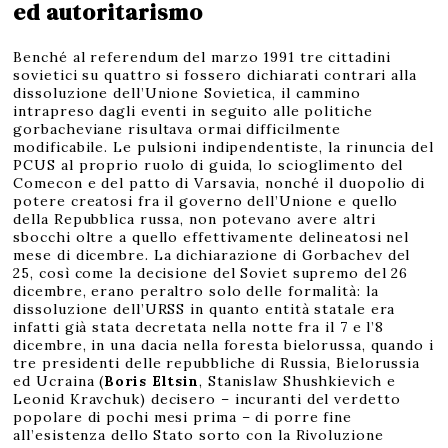
ed autoritarismo
Benché al referendum del marzo 1991 tre cittadini
sovietici su quattro si fossero dichiarati contrari alla
dissoluzione dell’Unione Sovietica, il cammino
intrapreso dagli eventi in seguito alle politiche
gorbacheviane risultava ormai difficilmente
modificabile. Le pulsioni indipendentiste, la rinuncia del
PCUS al proprio ruolo di guida, lo scioglimento del
Comecon e del patto di Varsavia, nonché il duopolio di
potere creatosi fra il governo dell’Unione e quello
della Repubblica russa, non potevano avere altri
sbocchi oltre a quello effettivamente delineatosi nel
mese di dicembre. La dichiarazione di Gorbachev del
25, così come la decisione del Soviet supremo del 26
dicembre, erano peraltro solo delle formalità: la
dissoluzione dell’URSS in quanto entità statale era
infatti già stata decretata nella notte fra il 7 e l’8
dicembre, in una dacia nella foresta bielorussa, quando i
tre presidenti delle repubbliche di Russia, Bielorussia
ed Ucraina (
Boris Eltsin
, Stanislaw Shushkievich e
Leonid Kravchuk) decisero – incuranti del verdetto
popolare di pochi mesi prima – di porre fine
all’esistenza dello Stato sorto con la Rivoluzione