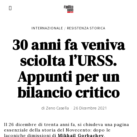
INTERNAZIONALE
/
RESISTENZA STORICA
30 anni fa veniva
sciolta l’URSS.
Appunti per un
bilancio critico
di
Zeno Casella
26 Dicembre 2021
3
1
A
g
o
s
Il 26 dicembre di trenta anni fa, si chiudeva una pagina
t
o
essenziale della storia del Novecento: dopo le
2
0
laconiche dimissioni di
Mikhail Gorbachev
,
2