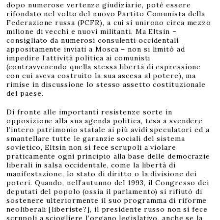
dopo numerose vertenze giudiziarie, poté essere
rifondato nel volto del nuovo Partito Comunista della
Federazione russa (PCFR), a cui si unirono circa mezzo
milione di vecchi e nuovi militanti. Ma Eltsin –
consigliato da numerosi consulenti occidentali
appositamente inviati a Mosca – non si limitò ad
impedire l’attività politica ai comunisti
(contravvenendo quella stessa libertà di espressione
con cui aveva costruito la sua ascesa al potere), ma
rimise in discussione lo stesso assetto costituzionale
del paese.
Di fronte alle importanti resistenze sorte in
opposizione alla sua agenda politica, tesa a svendere
l’intero patrimonio statale ai più avidi speculatori ed a
smantellare tutte le garanzie sociali del sistema
sovietico, Eltsin non si fece scrupoli a violare
praticamente ogni principio alla base delle democrazie
liberali in salsa occidentale, come la libertà di
manifestazione, lo stato di diritto o la divisione dei
poteri. Quando, nell’autunno del 1993, il Congresso dei
deputati del popolo (ossia il parlamento) si rifiutò di
sostenere ulteriormente il suo programma di riforme
neoliberali [liberiste?], il presidente russo non si fece
scrupoli a sciogliere l’organo legislativo, anche se la