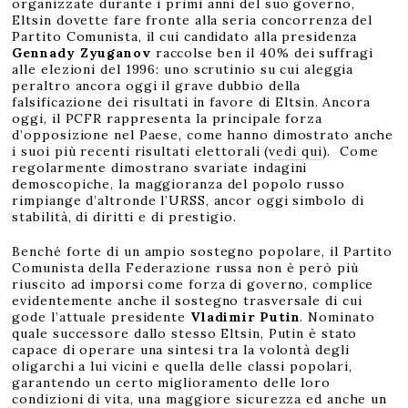
organizzate durante i primi anni del suo governo,
Eltsin dovette fare fronte alla seria concorrenza del
Partito Comunista, il cui candidato alla presidenza
Gennady Zyuganov
raccolse ben il 40% dei suffragi
alle elezioni del 1996: uno scrutinio su cui aleggia
peraltro ancora oggi il grave dubbio della
falsificazione dei risultati in favore di Eltsin. Ancora
oggi, il PCFR rappresenta la principale forza
d’opposizione nel Paese, come hanno dimostrato anche
i suoi più recenti risultati elettorali (
vedi qui
). Come
regolarmente dimostrano svariate indagini
demoscopiche, la maggioranza del popolo russo
rimpiange d’altronde l’URSS, ancor oggi simbolo di
stabilità, di diritti e di prestigio.
Benché forte di un ampio sostegno popolare, il Partito
Comunista della Federazione russa non è però più
riuscito ad imporsi come forza di governo, complice
evidentemente anche il sostegno trasversale di cui
gode l’attuale presidente
Vladimir Putin
. Nominato
quale successore dallo stesso Eltsin, Putin è stato
capace di operare una sintesi tra la volontà degli
oligarchi a lui vicini e quella delle classi popolari,
garantendo un certo miglioramento delle loro
condizioni di vita, una maggiore sicurezza ed anche un