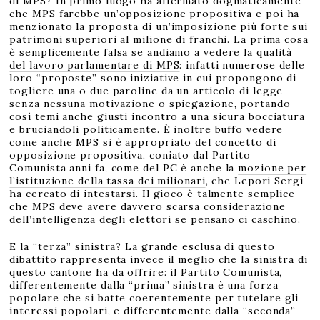
di MPS? In primo luogo ha affermato dogmaticamente
che MPS farebbe un’opposizione propositiva e poi ha
menzionato la proposta di un’imposizione più forte sui
patrimoni superiori al milione di franchi. La prima cosa
è semplicemente falsa se andiamo a vedere la
qualità
del lavoro parlamentare di MPS
: infatti numerose delle
loro “proposte” sono iniziative in cui propongono di
togliere una o due paroline da un articolo di legge
senza nessuna motivazione o spiegazione, portando
così temi anche giusti incontro a una sicura bocciatura
e bruciandoli politicamente. È inoltre buffo vedere
come anche MPS si è appropriato del concetto di
opposizione propositiva, coniato dal Partito
Comunista anni fa, come del PC è anche la
mozione per
l’istituzione della tassa dei milionari
, che Lepori Sergi
ha cercato di intestarsi. Il gioco è talmente semplice
che MPS deve avere davvero scarsa considerazione
dell’intelligenza degli elettori se pensano ci caschino.
E la “terza” sinistra? La grande esclusa di questo
dibattito rappresenta invece il meglio che la sinistra di
questo cantone ha da offrire: il Partito Comunista,
differentemente dalla “prima” sinistra è una forza
popolare che si batte coerentemente per tutelare gli
interessi popolari, e differentemente dalla “seconda”