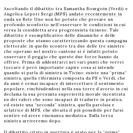
Ascoltando il dibattito tra Samantha Bourgoin (Verdi) e
Angelica Lepori Sergi (MPS)
andato recentemente in
onda su Rete Uno
non ho potuto che provare un
profondo sconforto nell’osservare le condizioni in cui
versa la cosiddetta area progressista ticinese. Tale
dibattito è esemplificativo delle dinamiche e delle
proposte che stanno caratterizzando questa campagna
elettorale: in quello scontro tra due delle tre sinistre
che operano nel nostro cantone si è infatti potuto
osservare il peggio che queste due forze hanno da
offrire. Prima di addentrarci nei vari punti che vorrei
toccare è però importante capire cosa si intende
quando si parla di sinistra in Ticino: esiste una “prima”
sinistra, quella riformista composta da PS e Verdi, che
da anni è ormai incapace di intercettare il sentimento
popolare, rinchiudendosi nella sua torre d’avorio in cui
declama la sua presunta superiorità morale incentrata
su dei valori che sono incapaci di tradurre in pratica,
ed esiste una “seconda” sinistra, quella parolaia e
urlatrice di MPS, che sbraita il più possibile per farsi
sentire ed avere risonanza mediatica. Sulla terza
sinistra arriveremo dopo.
Il dibattito citato in apertura è stato per la “prima”