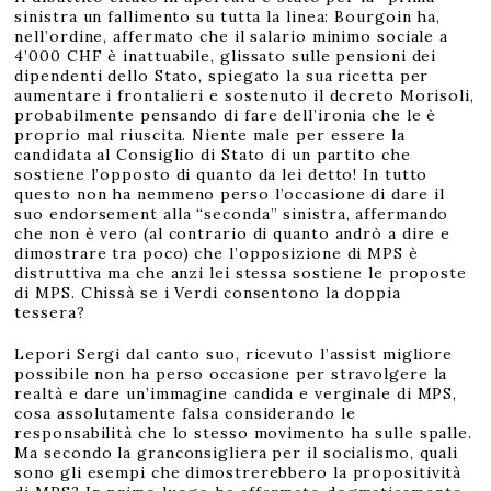
sinistra un fallimento su tutta la linea: Bourgoin ha,
nell’ordine, affermato che il salario minimo sociale a
4’000 CHF è inattuabile, glissato sulle pensioni dei
dipendenti dello Stato, spiegato la sua ricetta per
aumentare i frontalieri e sostenuto il decreto Morisoli,
probabilmente pensando di fare dell’ironia che le è
proprio mal riuscita. Niente male per essere la
candidata al Consiglio di Stato di un partito che
sostiene l’opposto di quanto da lei detto! In tutto
questo non ha nemmeno perso l’occasione di dare il
suo endorsement alla “seconda” sinistra, affermando
che non è vero (al contrario di quanto andrò a dire e
dimostrare tra poco) che l’opposizione di MPS è
distruttiva ma che anzi lei stessa sostiene le proposte
di MPS. Chissà se i Verdi consentono la doppia
tessera?
Lepori Sergi dal canto suo, ricevuto l’assist migliore
possibile non ha perso occasione per stravolgere la
realtà e dare un’immagine candida e verginale di MPS,
cosa assolutamente falsa considerando le
responsabilità che lo stesso movimento ha sulle spalle.
Ma secondo la granconsigliera per il socialismo, quali
sono gli esempi che dimostrerebbero la propositività