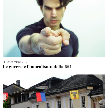
8 Settembre 2025
3
A
Le guerre e il moralismo della RSI
g
o
s
t
o
2
0
2
6