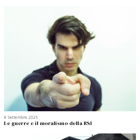
8 Settembre 2025
3
A
Le guerre e il moralismo della RSI
g
o
s
t
o
2
0