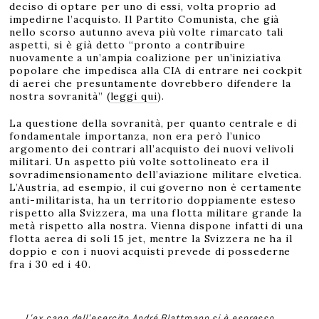
deciso di optare per uno di essi, volta proprio ad
impedirne l’acquisto. Il Partito Comunista, che già
nello scorso autunno aveva più volte rimarcato tali
aspetti, si è già detto “pronto a contribuire
nuovamente a un’ampia coalizione per un’iniziativa
popolare che impedisca alla CIA di entrare nei cockpit
di aerei che presuntamente dovrebbero difendere la
nostra sovranità” (
leggi qui
).
La questione della sovranità, per quanto centrale e di
fondamentale importanza, non era però l’unico
argomento dei contrari all’acquisto dei nuovi velivoli
militari. Un aspetto più volte sottolineato era il
sovradimensionamento dell’aviazione militare elvetica.
L’Austria, ad esempio, il cui governo non è certamente
anti-militarista, ha un territorio doppiamente esteso
rispetto alla Svizzera, ma una flotta militare grande la
metà rispetto alla nostra. Vienna dispone infatti di una
flotta aerea di soli 15 jet, mentre la Svizzera ne ha il
doppio e con i nuovi acquisti prevede di possederne
fra i 30 ed i 40.
L’ex capo dell’esercito André Blattmann si è espresso