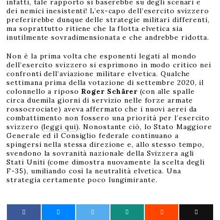
infatti, tale rapporto si baserebbe su degli scenari e
dei nemici inesistenti! L’ex-capo dell’esercito svizzero
preferirebbe dunque delle strategie militari differenti,
ma soprattutto ritiene che la flotta elvetica sia
inutilmente sovradimensionata e che andrebbe ridotta.
Non è la prima volta che esponenti legati al mondo
dell’esercito svizzero si esprimono in modo critico nei
confronti dell’aviazione militare elvetica. Qualche
settimana prima della votazione di settembre 2020, il
colonnello a riposo
Roger Schärer
(con alle spalle
circa duemila giorni di servizio nelle forze armate
rossocrociate) aveva affermato che i nuovi aerei da
combattimento non fossero una priorità per l’esercito
svizzero (
leggi qui
). Nonostante ciò, lo Stato Maggiore
Generale ed il Consiglio federale continuano a
spingersi nella stessa direzione e, allo stesso tempo,
svendono la sovranità nazionale della Svizzera agli
Stati Uniti (come dimostra nuovamente la scelta degli
F-35), umiliando così la neutralità elvetica. Una
strategia certamente poco lungimirante.