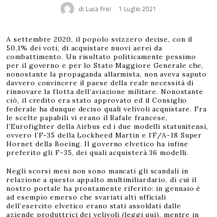
di
Luca Frei
1 Luglio 2021
A settembre 2020, il popolo svizzero decise, con il
50,1% dei voti, di acquistare nuovi aerei da
combattimento. Un risultato politicamente pessimo
per il governo e per lo Stato Maggiore Generale che,
nonostante la propaganda allarmista, non aveva saputo
davvero convincere il paese della reale necessità di
rinnovare la flotta dell’aviazione militare. Nonostante
ciò, il credito era stato approvato ed il Consiglio
federale ha dunque deciso quali velivoli acquistare. Fra
le scelte papabili vi erano il Rafale francese,
l’Eurofighter della Airbus ed i due modelli statunitensi,
ovvero l’F-35 della Lockheed Martin e l’F/A-18 Super
Hornet della Boeing. Il governo elvetico ha infine
preferito gli F-35, dei quali acquisterà 36 modelli.
Negli scorsi mesi non sono mancati gli scandali in
relazione a questo appalto multimiliardario, di cui il
nostro portale ha prontamente riferito: in gennaio è
ad esempio emerso che svariati alti ufficiali
dell’esercito elvetico erano stati assoldati dalle
aziende produttrici dei velivoli (
leggi qui
), mentre in