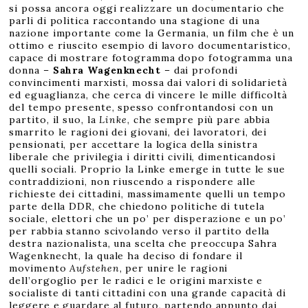
si possa ancora oggi realizzare un documentario che
parli di politica raccontando una stagione di una
nazione importante come la Germania, un film che è un
ottimo e riuscito esempio di lavoro documentaristico,
capace di mostrare fotogramma dopo fotogramma una
donna –
Sahra Wagenknecht
– dai profondi
convincimenti marxisti, mossa dai valori di solidarietà
ed eguaglianza, che cerca di vincere le mille difficoltà
del tempo presente, spesso confrontandosi con un
partito, il suo, la
Linke
, che sempre più pare abbia
smarrito le ragioni dei giovani, dei lavoratori, dei
pensionati, per accettare la logica della sinistra
liberale che privilegia i diritti civili, dimenticandosi
quelli sociali. Proprio la Linke emerge in tutte le sue
contraddizioni, non riuscendo a rispondere alle
richieste dei cittadini, massimamente quelli un tempo
parte della DDR, che chiedono politiche di tutela
sociale, elettori che un po’ per disperazione e un po’
per rabbia stanno scivolando verso il partito della
destra nazionalista, una scelta che preoccupa Sahra
Wagenknecht, la quale ha deciso di fondare il
movimento
Aufstehen
, per unire le ragioni
dell’orgoglio per le radici e le origini marxiste e
socialiste di tanti cittadini con una grande capacità di
leggere e guardare al futuro, partendo appunto dai