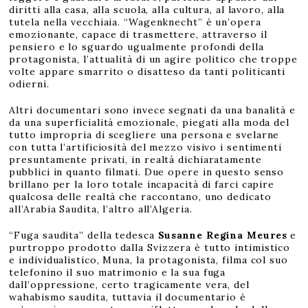
diritti alla casa, alla scuola, alla cultura, al lavoro, alla
tutela nella vecchiaia. “Wagenknecht” è un’opera
emozionante, capace di trasmettere, attraverso il
pensiero e lo sguardo ugualmente profondi della
protagonista, l’attualità di un agire politico che troppe
volte appare smarrito o disatteso da tanti politicanti
odierni.
Altri documentari sono invece segnati da una banalità e
da una superficialità emozionale, piegati alla moda del
tutto impropria di scegliere una persona e svelarne
con tutta l’artificiosità del mezzo visivo i sentimenti
presuntamente privati, in realtà dichiaratamente
pubblici in quanto filmati. Due opere in questo senso
brillano per la loro totale incapacità di farci capire
qualcosa delle realtà che raccontano, uno dedicato
all’Arabia Saudita, l’altro all’Algeria.
“Fuga saudita” della tedesca
Susanne Regina Meures
e
purtroppo prodotto dalla Svizzera è tutto intimistico
e individualistico, Muna, la protagonista, filma col suo
telefonino il suo matrimonio e la sua fuga
dall’oppressione, certo tragicamente vera, del
wahabismo saudita, tuttavia il documentario è