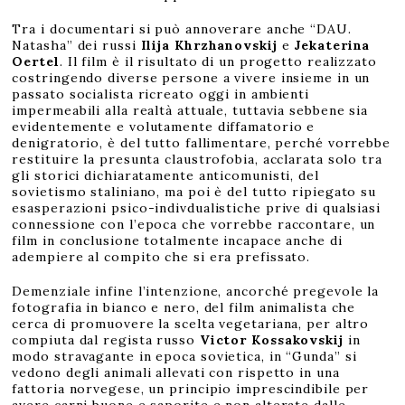
Tra i documentari si può annoverare anche “DAU.
Natasha” dei russi
Ilija Khrzhanovskij
e
Jekaterina
Oertel
. Il film è il risultato di un progetto realizzato
costringendo diverse persone a vivere insieme in un
passato socialista ricreato oggi in ambienti
impermeabili alla realtà attuale, tuttavia sebbene sia
evidentemente e volutamente diffamatorio e
denigratorio, è del tutto fallimentare, perché vorrebbe
restituire la presunta claustrofobia, acclarata solo tra
gli storici dichiaratamente anticomunisti, del
sovietismo staliniano, ma poi è del tutto ripiegato su
esasperazioni psico-indivdualistiche prive di qualsiasi
connessione con l’epoca che vorrebbe raccontare, un
film in conclusione totalmente incapace anche di
adempiere al compito che si era prefissato.
Demenziale infine l’intenzione, ancorché pregevole la
fotografia in bianco e nero, del film animalista che
cerca di promuovere la scelta vegetariana, per altro
compiuta dal regista russo
Victor Kossakovskij
in
modo stravagante in epoca sovietica, in “Gunda” si
vedono degli animali allevati con rispetto in una
fattoria norvegese, un principio imprescindibile per