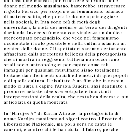
un’occasione mancata per riflettere sul ruolo delle
donne nel mondo musulmano, basterebbe attraversare
il golfo Persico per scoprire un femminismo islamico
di matrice sciita, che porta le donne a primeggiare
nella società, in Iran sono più di metà degli
universitari, la metà dei medici e un terzo dei dirigenti
d’azienda. Invece si fomenta con virulenza un duplice
stereotipato pregiudizio, che vede nel femminismo
occidentale il solo possibile e nella cultura islamica un
nemico delle donne. Gli spettatori saranno certamente
affascinati dalla strepitosa bellezza della protagonista
che si mostra in reggiseno, tuttavia non occorrono
studi socio-antropologici per capire come tali
immagini per qualsiasi musulmano siano totalmente
lontane dai riferimenti sociali ed emotivi di quei popoli
e di quella cultura. Il risultato è un film che in nessun
modo ci aiuta a capire l’Arabia Saudita, anzi destinato a
produrre nefaste idee stereotipate e fuorvianti
interpretazioni della realtà, che resta ben diversa e più
articolata di quella mostrata.
In “Nardjes A.” di
Karim Aïnouz
, la protagonista di
nome Nardjes manifesta ad Algeri contro il Fronte di
Liberazione Nazionale, ma poi a sera ne canta le
canzoni, è contro chi le ha rubato il futuro, perché