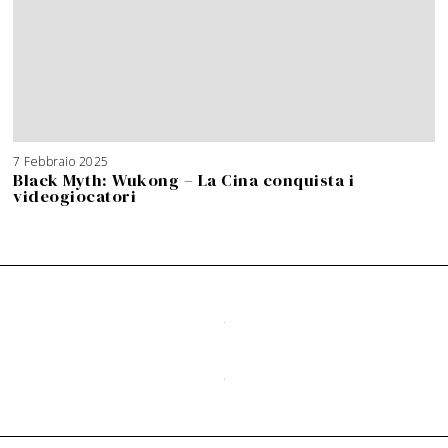
7 Febbraio 2025
Black Myth: Wukong – La Cina conquista i
videogiocatori