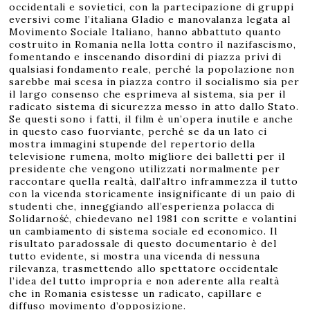
occidentali e sovietici, con la partecipazione di gruppi
eversivi come l’italiana Gladio e manovalanza legata al
Movimento Sociale Italiano, hanno abbattuto quanto
costruito in Romania nella lotta contro il nazifascismo,
fomentando e inscenando disordini di piazza privi di
qualsiasi fondamento reale, perché la popolazione non
sarebbe mai scesa in piazza contro il socialismo sia per
il largo consenso che esprimeva al sistema, sia per il
radicato sistema di sicurezza messo in atto dallo Stato.
Se questi sono i fatti, il film è un’opera inutile e anche
in questo caso fuorviante, perché se da un lato ci
mostra immagini stupende del repertorio della
televisione rumena, molto migliore dei balletti per il
presidente che vengono utilizzati normalmente per
raccontare quella realtà, dall’altro inframmezza il tutto
con la vicenda storicamente insignificante di un paio di
studenti che, inneggiando all’esperienza polacca di
Solidarność, chiedevano nel 1981 con scritte e volantini
un cambiamento di sistema sociale ed economico. Il
risultato paradossale di questo documentario è del
tutto evidente, si mostra una vicenda di nessuna
rilevanza, trasmettendo allo spettatore occidentale
l’idea del tutto impropria e non aderente alla realtà
che in Romania esistesse un radicato, capillare e
diffuso movimento d’opposizione.