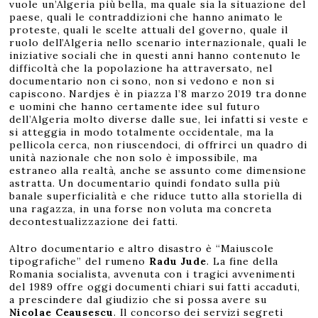
vuole un’Algeria più bella, ma quale sia la situazione del
paese, quali le contraddizioni che hanno animato le
proteste, quali le scelte attuali del governo, quale il
ruolo dell’Algeria nello scenario internazionale, quali le
iniziative sociali che in questi anni hanno contenuto le
difficoltà che la popolazione ha attraversato, nel
documentario non ci sono, non si vedono e non si
capiscono. Nardjes è in piazza l’8 marzo 2019 tra donne
e uomini che hanno certamente idee sul futuro
dell’Algeria molto diverse dalle sue, lei infatti si veste e
si atteggia in modo totalmente occidentale, ma la
pellicola cerca, non riuscendoci, di offrirci un quadro di
unità nazionale che non solo è impossibile, ma
estraneo alla realtà, anche se assunto come dimensione
astratta. Un documentario quindi fondato sulla più
banale superficialità e che riduce tutto alla storiella di
una ragazza, in una forse non voluta ma concreta
decontestualizzazione dei fatti.
Altro documentario e altro disastro è “Maiuscole
tipografiche” del rumeno
Radu Jude
. La fine della
Romania socialista, avvenuta con i tragici avvenimenti
del 1989 offre oggi documenti chiari sui fatti accaduti,
a prescindere dal giudizio che si possa avere su
Nicolae Ceausescu
. Il concorso dei servizi segreti