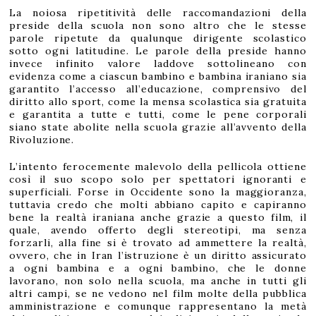
La noiosa ripetitività delle raccomandazioni della
preside della scuola non sono altro che le stesse
parole ripetute da qualunque dirigente scolastico
sotto ogni latitudine. Le parole della preside hanno
invece infinito valore laddove sottolineano con
evidenza come a ciascun bambino e bambina iraniano sia
garantito l’accesso all’educazione, comprensivo del
diritto allo sport, come la mensa scolastica sia gratuita
e garantita a tutte e tutti, come le pene corporali
siano state abolite nella scuola grazie all’avvento della
Rivoluzione.
L’intento ferocemente malevolo della pellicola ottiene
così il suo scopo solo per spettatori ignoranti e
superficiali. Forse in Occidente sono la maggioranza,
tuttavia credo che molti abbiano capito e capiranno
bene la realtà iraniana anche grazie a questo film, il
quale, avendo offerto degli stereotipi, ma senza
forzarli, alla fine si è trovato ad ammettere la realtà,
ovvero, che in Iran l’istruzione è un diritto assicurato
a ogni bambina e a ogni bambino, che le donne
lavorano, non solo nella scuola, ma anche in tutti gli
altri campi, se ne vedono nel film molte della pubblica
amministrazione e comunque rappresentano la metà