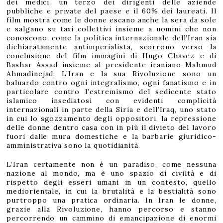
dei medici, un terzo dei dirigenti delle aziende
pubbliche e private del paese e il 60% dei laureati. Il
film mostra come le donne escano anche la sera da sole
e salgano su taxi collettivi insieme a uomini che non
conoscono, come la politica internazionale dell’Iran sia
dichiaratamente antimperialista, scorrono verso la
conclusione del film immagini di Hugo Chavez e di
Bashar Assad insieme al presidente iraniano Mahmud
Ahmadinejad. L’Iran e la sua Rivoluzione sono un
baluardo contro ogni integralismo, ogni fanatismo e in
particolare contro l’estremismo del sedicente stato
islamico insediatosi con evidenti complicità
internazionali in parte della Siria e dell’Iraq, uno stato
in cui lo sgozzamento degli oppositori, la repressione
delle donne dentro casa con in più il divieto del lavoro
fuori dalle mura domestiche e la barbarie giuridico-
amministrativa sono la quotidianità.
L’Iran certamente non è un paradiso, come nessuna
nazione al mondo, ma è uno spazio di civiltà e di
rispetto degli esseri umani in un contesto, quello
mediorientale, in cui la brutalità e la bestialità sono
purtroppo una pratica ordinaria. In Iran le donne,
grazie alla Rivoluzione, hanno percorso e stanno
percorrendo un cammino di emancipazione di enormi