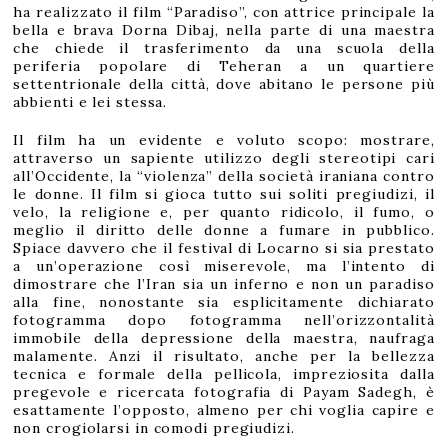
ha realizzato il film “Paradiso”, con attrice principale la
bella e brava Dorna Dibaj, nella parte di una maestra
che chiede il trasferimento da una scuola della
periferia popolare di Teheran a un quartiere
settentrionale della città, dove abitano le persone più
abbienti e lei stessa.
Il film ha un evidente e voluto scopo: mostrare,
attraverso un sapiente utilizzo degli stereotipi cari
all’Occidente, la “violenza” della società iraniana contro
le donne. Il film si gioca tutto sui soliti pregiudizi, il
velo, la religione e, per quanto ridicolo, il fumo, o
meglio il diritto delle donne a fumare in pubblico.
Spiace davvero che il festival di Locarno si sia prestato
a un’operazione così miserevole, ma l’intento di
dimostrare che l’Iran sia un inferno e non un paradiso
alla fine, nonostante sia esplicitamente dichiarato
fotogramma dopo fotogramma nell’orizzontalità
immobile della depressione della maestra, naufraga
malamente. Anzi il risultato, anche per la bellezza
tecnica e formale della pellicola, impreziosita dalla
pregevole e ricercata fotografia di Payam Sadegh, è
esattamente l’opposto, almeno per chi voglia capire e
non crogiolarsi in comodi pregiudizi.