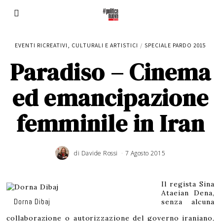
EVENTI RICREATIVI, CULTURALI E ARTISTICI
/
SPECIALE PARDO 2015
Paradiso – Cinema
ed emancipazione
femminile in Iran
di
Davide Rossi
7 Agosto 2015
3
G
i
u
g
n
o
Il regista Sina
2
0
Ataeian Dena,
1
6
Dorna Dibaj
senza alcuna
collaborazione o autorizzazione del governo iraniano,