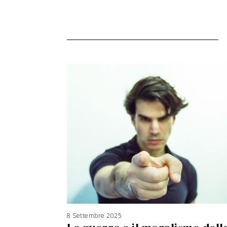
8 Settembre 2025
3
A
g