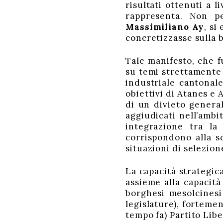
risultati ottenuti a 
rappresenta. Non pe
Massimiliano Ay
, si
concretizzasse sulla 
Tale manifesto, che f
su temi strettamente 
industriale cantonale
obiettivi di Atanes e
di un divieto genera
aggiudicati nell’amb
integrazione tra la
corrispondono alla s
situazioni di selezion
La capacità strategica
assieme alla capacità
borghesi mesolcinesi
legislature), forteme
tempo fa) Partito Lib