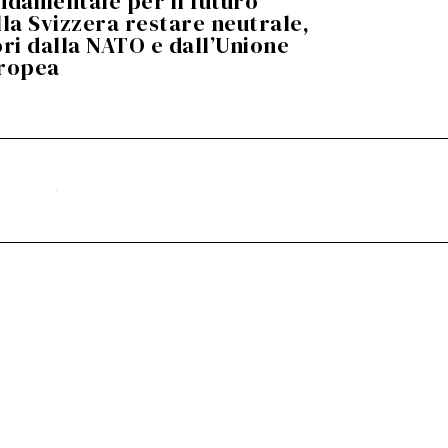
ndamentale per il futuro
o
s
lla Svizzera restare neutrale,
t
o
ori dalla NATO e dall’Unione
2
0
2
ropea
6