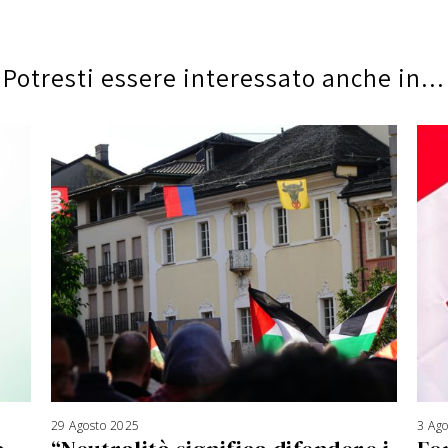
Potresti essere interessato anche in...
29 Agosto 2025
3
3 Ag
A
g