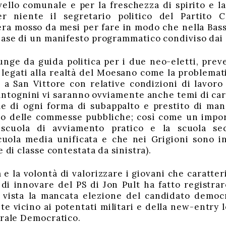
livello comunale e per la freschezza di spirito e 
r niente il segretario politico del Partito Co
 era mosso da mesi per fare in modo che nella Bassa
base di un manifesto programmatico condiviso dai d
unge da guida politica per i due neo-eletti, pre
legati alla realtà del Moesano come la problemati
 a San Vittore con relative condizioni di lavoro
 Antognini vi saranno ovviamente anche temi di car
le di ogni forma di subappalto e prestito di man
ito delle commesse pubbliche; così come un impor
 scuola di avviamento pratico e la scuola se
cuola media unificata e che nei Grigioni sono i
e di classe contestata da sinistra).
 e la volontà di valorizzare i giovani che caratte
 di innovare del PS di Jon Pult ha fatto registrar
 vista la mancata elezione del candidato democr
nte vicino ai potentati militari e della new-entry
erale Democratico.