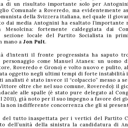
ta di un risultato importante solo per Antogni
iglio Comunale a Roveredo, ma evidentemente a
omunista della Svizzera italiana, nel quale il gio
ato dai media Antognini ha esaltato l’importante r
in Mesolcina: fortemente caldeggiata dai Co
 sezione locale del Partito Socialista in pri
in mano a
Jon Pult
.
à d’intenti il fronte progressista ha saputo tr
 personaggio come Manuel Atanes: un uomo di 
ore, Roveredo e Grono) e volto nuovo e pulito, al d
tata oggetto negli ultimi tempi di forte instabilit
i analisti è stato invece il “colpaccio” messo a s
ittore oltre che nel suo comune, Roveredo): il g
dacale alle spalle (è stato pure delegato al Con
 2011), già noto per il suo impegno a favore dei g
 la non indifferente concorrenza che gli si present
del tutto inaspettata per i vertici del Partito
to dell’unità della sinistra la candidatura di An