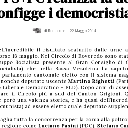
onfigge i democristi
di
Redazione
22 Maggio 2014
1
9
N
o
v
e
m
b
l’incredibile il risultato scaturito dalle urne a
r
e
orso 18 maggio. Nel Circolo di Roveredo sono stati
2
0
1
ppo Socialista presente al Gran Consiglio di C
7
ocialista) che nella Bassa Mesolcina ha saputo
l parlamento cantonale eletto con il sistema mag
ro nonché deputato uscente
Martino Righetti
(Par
o Liberale Democratico – PLD). Dopo anni di assen
are il Circolo più a sud del Canton Grigioni. Q
e però una valenza storica, e ha quasi dell’incred
omunista) ad essere eletto quale deputato supplen
aglia tutta la concorrenza per la corsa alla poltr
a regione come
Luciano Pasini
(PDC),
Stefano Cu