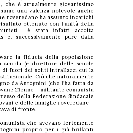
ni, che è attualmente giovanissimo
ssume una valenza notevole anche
vane roveredano ha assunto incarichi
isultato ottenuto con l’unità della
munisti è stata infatti accolta
mis e, successivamente pure dalla
ovare la fiducia della popolazione
scuola (è direttore delle scuole
i fuori dei soliti intrallazzi cui la
à istituzionale. Ciò che naturalmente
egno da Antognini (che l’ha fatta da
iovane 21enne – militante comunista
gresso della Federazione Sindacale
iovani e delle famiglie roveredane –
ava di fronte.
 Comunista che avevano fortemente
tognini proprio per i già brillanti