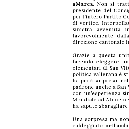
aMarca
. Non si trat
presidente del Cons
per l’intero Partito C
di vertice. Interpell
sinistra avvenuta 
favorevolmente dalla
direzione cantonale 
Grazie a questa unit
facendo eleggere un
elementari di San Vitt
politica vallerana è s
ha però sorpreso molt
padrone anche a San V
con un’esperienza sin
Mondiale ad Atene nel
ha saputo sbaragliare
Una sorpresa ma non 
caldeggiato nell’ambi