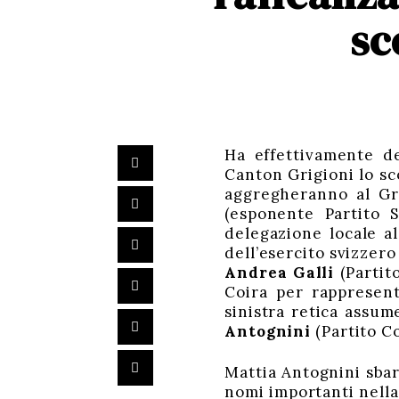
sc
Ha effettivamente del
Canton Grigioni lo sc
aggregheranno al Gru
(esponente Partito S
delegazione locale a
dell’esercito svizze
Andrea Galli
(Partit
Coira per rappresent
sinistra retica assum
Antognini
(Partito C
Mattia Antognini sbar
nomi importanti nell