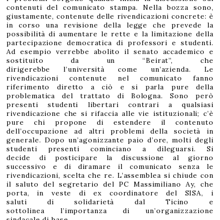
contenuti del comunicato stampa. Nella bozza sono,
giustamente, contenute delle rivendicazioni concrete: è
in corso una revisione della legge che prevede la
possibilità di aumentare le rette e la limitazione della
partecipazione democratica di professori e studenti.
Ad esempio verrebbe abolito il senato accademico e
sostituito da un “Beirat”, che
dirigerebbe l’università come un’azienda. Le
rivendicazioni contenute nel comunicato fanno
riferimento diretto a ciò e si parla pure della
problematica del trattato di Bologna. Sono però
presenti studenti libertari contrari a qualsiasi
rivendicazione che si rifaccia alle vie istituzionali; c’è
pure chi propone di estendere il contenuto
dell’occupazione ad altri problemi della società in
generale. Dopo un’agonizzante paio d’ore, molti degli
studenti presenti cominciano a dileguarsi. Si
decide di posticipare la discussione al giorno
successivo e di diramare il comunicato senza le
rivendicazioni, scelta che re. L’assemblea si chiude con
il saluto del segretario del PC Massimiliano Ay, che
porta, in veste di ex coordinatore del SISA, i
saluti di solidarietà dal Ticino e
sottolinea l’importanza di un’organizzazione
sindacale di base.