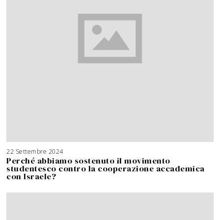
22 Settembre 2024
2
5
Perché abbiamo sostenuto il movimento
S
e
studentesco contro la cooperazione accademica
t
t
con Israele?
e
m
b
r
e
2
0
2
4