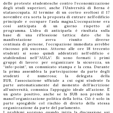
6
delle proteste studentesche contro l’economizzazione
degli studi superiori, anche l’Università di Berna è
stataoccupata. Al termine di un corteo svoltosi il 17
novembre era sorta la proposta di entrare nell’edificio
principale e occupare l’aula magna.L’occupazione era
così anticipata di un giorno rispetto al
programma. L’idea di anticiparla è risultata sulla
base di una riflessione tattica: dato che la
manifestazione aveva riunito diverse
centinaia di persone, l’occupazione immediata avrebbe
riscosso più successo. Attorno alle ore 18 trecento
studenti si sono quindi addentrati nell’edificio e
stabilendosi nell’”AULA”. Si sono formati i primi
gruppi di lavoro: per organizzare la sicurezza, un
“info-point”, un comunicato stampa e la cena. Durante
la prima assemblea la partecipazione da parte degli
studenti è numerosa; la delegata della
SUB, l’associazione ufficiale a cui ogni studente fa
parte automaticamente dal momento dell’iscrizione
all’università, comunica l’appoggio ideale all’azione. È
un gesto positivo, anche se la SUB non prende in
manol’organizzazione politica della lotta. Ciò è solo in
parte spiegabile col rischio di divieto della stessa
organizzazione da parte del parlamento.
I problemi sorgono quando inizia la discussione sui