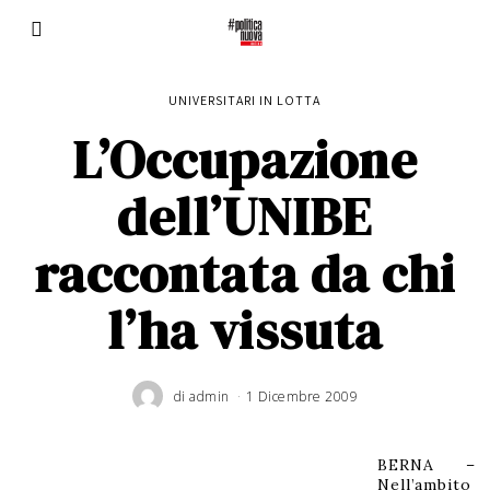
UNIVERSITARI IN LOTTA
L’Occupazione
dell’UNIBE
raccontata da chi
l’ha vissuta
di
admin
1 Dicembre 2009
6
G
i
u
g
n
o
BERNA –
2
0
Nell’ambito
1