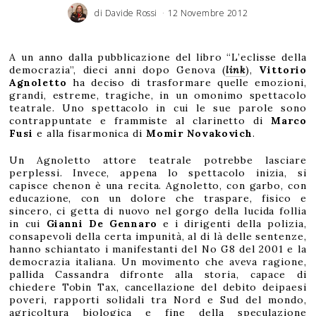
di
Davide Rossi
12 Novembre 2012
3
G
i
u
g
n
o
A un anno dalla pubblicazione del libro “L’eclisse della
2
0
democrazia”, dieci anni dopo Genova (
link
),
Vittorio
1
6
Agnoletto
ha deciso di trasformare quelle emozioni,
grandi, estreme, tragiche, in un omonimo spettacolo
teatrale. Uno spettacolo in cui le sue parole sono
contrappuntate e frammiste al clarinetto di
Marco
Fusi
e alla fisarmonica di
Momir Novakovich
.
Un Agnoletto attore teatrale potrebbe lasciare
perplessi. Invece, appena lo spettacolo inizia, si
capisce chenon è una recita. Agnoletto, con garbo, con
educazione, con un dolore che traspare, fisico e
sincero, ci getta di nuovo nel gorgo della lucida follia
in cui
Gianni De Gennaro
e i dirigenti della polizia,
consapevoli della certa impunità, al di là delle sentenze,
hanno schiantato i manifestanti del No G8 del 2001 e la
democrazia italiana. Un movimento che aveva ragione,
pallida Cassandra difronte alla storia, capace di
chiedere Tobin Tax, cancellazione del debito deipaesi
poveri, rapporti solidali tra Nord e Sud del mondo,
agricoltura biologica e fine della speculazione