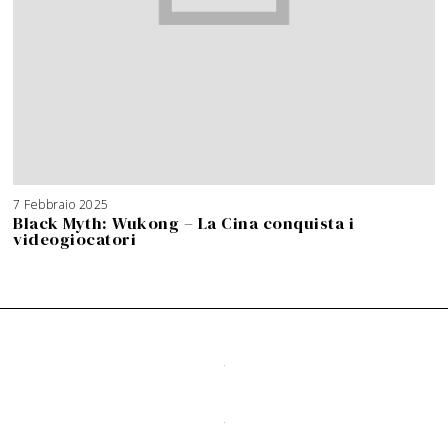
7 Febbraio 2025
Black Myth: Wukong – La Cina conquista i
videogiocatori