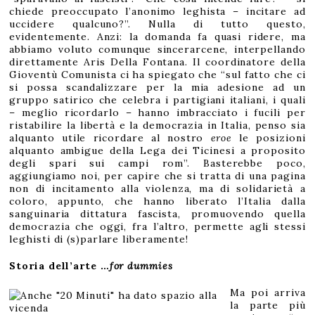
chiede preoccupato l’anonimo leghista – incitare ad
uccidere qualcuno?”. Nulla di tutto questo,
evidentemente. Anzi: la domanda fa quasi ridere, ma
abbiamo voluto comunque sincerarcene, interpellando
direttamente Aris Della Fontana. Il coordinatore della
Gioventù Comunista ci ha spiegato che “sul fatto che ci
si possa scandalizzare per la mia adesione ad un
gruppo satirico che celebra i partigiani italiani, i quali
– meglio ricordarlo – hanno imbracciato i fucili per
ristabilire la libertà e la democrazia in Italia, penso sia
alquanto utile ricordare al nostro
eroe
le posizioni
alquanto ambigue della Lega dei Ticinesi a proposito
degli spari sui campi rom”. Basterebbe poco,
aggiungiamo noi, per capire che si tratta di una pagina
non di incitamento alla violenza, ma di solidarietà a
coloro, appunto, che hanno liberato l’Italia dalla
sanguinaria dittatura fascista, promuovendo quella
democrazia che oggi, fra l’altro, permette agli stessi
leghisti di (s)parlare liberamente!
Storia dell’arte …
for dummies
Ma poi arriva
la parte più