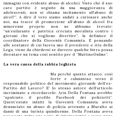
immagini con evidente abuso di alcolici. Visto che il suo
caro partito è seguito da una maggioranza di
adolescenti, non si chiama incitamento all’abuso di
alcol?”. A dire il vero siamo andati a curiosare anche
noi, ma tracce di promozione all’abuso di alcool fra
minorenni proprio non ne abbiamo trovate:
“un’esilarante e patetica crociata moralista contro i
giovani che si vogliono divertire”, la definisce il
coordinatore della Gioventù Comunista. E pensando
alle sostanze di cui faceva uso il
presidente a vita
della
Lega, viene da chiedersi se davvero qualche birra possa
diventare un tema così sentito per il “MattinoOnline”.
La vera causa della rabbia leghista
Ma perché questo attacco, così
forte e calunnioso verso il
responsabile politico del movimento giovanile dell’ex-
Partito del Lavoro? E’ lo stesso autore dell’articolo
incriminato a ricordarcelo: Aris Della Fontana avrebbe
“spulciato il profilo Facebook dei poliziotti”.
Quest’estate infatti la Gioventù Comunista aveva
denunciato un abuso di polizia avvenuto a Muralto ai
danni di una turista quindicenne. Della Fontana aveva