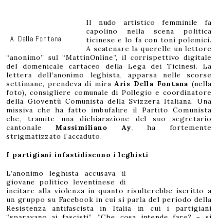
A
p
r
i
l
Il nudo artistico femminile fa
e
2
capolino nella scena politica
0
2
A. Della Fontana
ticinese e lo fa con toni polemici.
0
A scatenare la querelle un lettore
“anonimo” sul “MattinOnline”, il corrispettivo digitale
del domenicale cartaceo della Lega dei Ticinesi. La
lettera dell’anonimo leghista, apparsa nelle scorse
settimane, prendeva di mira
Aris Della Fontana
(nella
foto), consigliere comunale di Pollegio e coordinatore
della Gioventù Comunista della Svizzera Italiana. Una
missiva che ha fatto imbufalire il Partito Comunista
che, tramite una dichiarazione del suo segretario
cantonale
Massimiliano Ay
, ha fortemente
strigmatizzato l’accaduto.
I partigiani infastidiscono i leghisti
L’anonimo leghista accusava il
giovane politico leventinese di
incitare alla violenza in quanto risulterebbe iscritto a
un gruppo su Facebook in cui si parla del periodo della
Resistenza antifascista in Italia in cui i partigiani
“sparavano ai fascisti”. “Che cosa intende fare? – si