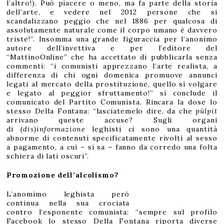
l’altro!). Può piacere o meno, ma fa parte della storia
dell’arte, e vedere nel 2012 persone che si
scandalizzano peggio che nel 1886 per qualcosa di
assolutamente naturale come il corpo umano è davvero
triste!”. Insomma una grande figuraccia per l’anonimo
autore dell’invettiva e per l’editore del
“MattinoOnline” che ha accettato di pubblicarla senza
commenti: “i comunisti apprezzano l’arte realista, a
differenza di chi ogni domenica promuove annunci
legati al mercato della prostituzione, quello sì volgare
e legato al peggior sfruttamento!” si conclude il
comunicato del Partito Comunista. Rincara la dose lo
stesso Della Fontana: “lasciatemelo dire, da che
pülpit
arrivano queste accuse? Sugli organi
di
(dis)informazione
leghisti ci sono una quantità
abnorme di contenuti specificatamente rivolti al sesso
a pagamento, a cui – si sa – fanno da corredo una folta
schiera di lati oscuri”.
Promozione dell’alcolismo?
L’anomimo leghista però
continua nella sua crociata
contro l’esponente comunista: “sempre sul profilo
Facebook lo stesso Della Fontana riporta diverse