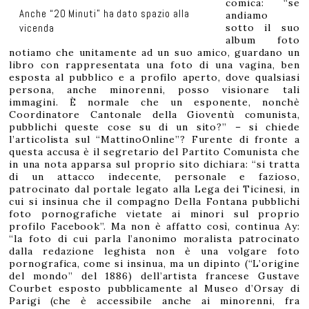
comica: “se
Anche “20 Minuti” ha dato spazio alla
andiamo
sotto il suo
vicenda
album foto
notiamo che unitamente ad un suo amico, guardano un
libro con rappresentata una foto di una vagina, ben
esposta al pubblico e a profilo aperto, dove qualsiasi
persona, anche minorenni, posso visionare tali
immagini. È normale che un esponente, nonchè
Coordinatore Cantonale della Gioventù comunista,
pubblichi queste cose su di un sito?” – si chiede
l’articolista sul “MattinoOnline”? Furente di fronte a
questa accusa è il segretario del Partito Comunista che
in una nota apparsa sul proprio sito dichiara: “si tratta
di un attacco indecente, personale e fazioso,
patrocinato dal portale legato alla Lega dei Ticinesi, in
cui si insinua che il compagno Della Fontana pubblichi
foto pornografiche vietate ai minori sul proprio
profilo Facebook”. Ma non è affatto così, continua Ay:
“la foto di cui parla l’anonimo moralista patrocinato
dalla redazione leghista non è una volgare foto
pornografica, come si insinua, ma un dipinto (“L’origine
del mondo” del 1886) dell’artista francese Gustave
Courbet esposto pubblicamente al Museo d’Orsay di
Parigi (che è accessibile anche ai minorenni, fra