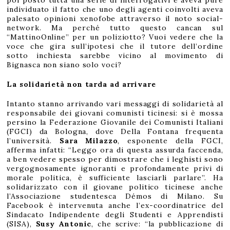
poi posto tutta una serie di interrogativi e aveva pure
individuato il fatto che uno degli agenti coinvolti aveva
palesato opinioni xenofobe attraverso il noto social-
network. Ma perché tutto questo cancan sul
“MattinoOnline” per un poliziotto? Vuoi vedere che la
voce che gira sull’ipotesi che il tutore dell’ordine
sotto inchiesta sarebbe vicino al movimento di
Bignasca non siano solo voci?
La solidarietà non tarda ad arrivare
Intanto stanno arrivando vari messaggi di solidarietà al
responsabile dei giovani comunisti ticinesi: si è mossa
persino la Federazione Giovanile dei Comunisti Italiani
(FGCI) da Bologna, dove Della Fontana frequenta
l’università.
Sara Milazzo
, esponente della FGCI,
afferma infatti: “Leggo ora di questa assurda faccenda,
a ben vedere spesso per dimostrare che i leghisti sono
vergognosamente ignoranti e profondamente privi di
morale politica, è sufficiente lasciarli parlare”. Ha
solidarizzato con il giovane politico ticinese anche
l’Associazione studentesca Démos di Milano. Su
Facebook è intervenuta anche l’ex-coordinatrice del
Sindacato Indipendente degli Studenti e Apprendisti
(SISA),
Susy Antonic
, che scrive: “la pubblicazione di