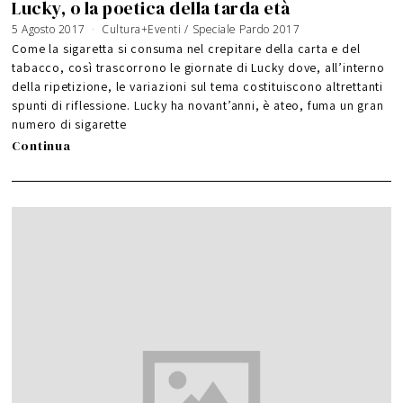
Lucky, o la poetica della tarda età
5 Agosto 2017
8
Cultura+Eventi
/
Speciale Pardo 2017
A
g
Come la sigaretta si consuma nel crepitare della carta e del
o
s
tabacco, così trascorrono le giornate di Lucky dove, all’interno
t
o
della ripetizione, le variazioni sul tema costituiscono altrettanti
2
0
1
spunti di riflessione. Lucky ha novant’anni, è ateo, fuma un gran
7
numero di sigarette
Continua