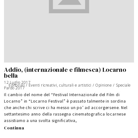
Addio, (internazionale e filmesca) Locarno
bella
12 Luglio 2017
1
Editoriali
/
Eventi ricreativi, culturali e artistici
7
/
Opinione
/
Speciale
Pardo 2017
A
g
o
Il cambio del nome del “Festival Internazionale del Film di
s
t
Locarno” in “Locarno Festival” è passato talmente in sordina
o
2
che anche chi scrive ci ha messo un po’ ad accorgersene. Nel
0
1
7
settantesimo anno della rassegna cinematografica locarnese
assistiamo a una svolta significativa,
Continua