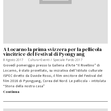
A Locarno la prima svizzera per la pellicola
vincitrice del Festival di Pyongyang
8 Agosto 2017
1
Cultura+Eventi
/
Speciale Pardo 2017
1
A
Giovedì pomeriggio presso la Galleria d’Arte “Il Rivellino” di
g
o
Locarno, è stato proiettato, su iniziativa dell’Istituto culturale
s
t
ISPEC diretto da Davide Rossi, il film vincitore del Festival del
o
2
0
film 2016 di Pyongyang, Corea del Nord. Le pellicola – intitolata
1
7
“Storia della nostra casa”
Continua