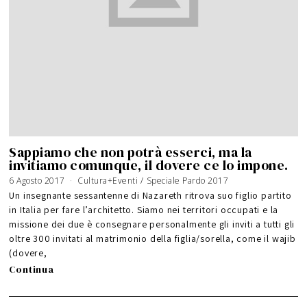
Sappiamo che non potrà esserci, ma la
invitiamo comunque, il dovere ce lo impone.
6 Agosto 2017
3
Cultura+Eventi
/
Speciale Pardo 2017
0
A
Un insegnante sessantenne di Nazareth ritrova suo figlio partito
g
o
in Italia per fare l’architetto. Siamo nei territori occupati e la
s
t
missione dei due è consegnare personalmente gli inviti a tutti gli
o
2
0
oltre 300 invitati al matrimonio della figlia/sorella, come il wajib
1
7
(dovere,
Continua