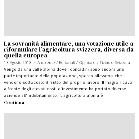
La sovranità alimentare, una votazione utile a
riformulare l’agricoltura svizzera, diversa da
quella europea
13 Agosto 2018
1
Ambiente
/
Editoriali
/
Opinione
/
Ticino e Svizzera
5
S
Vengo da una valle alpina dove i contadini sono ancora una
e
t
parte importante della popolazione, spesso allevatori che
t
e
vendono sottocosto il frutto del proprio lavoro. Il magro ricavo
m
b
r
a fronte degli elevati costi d’investimento ha portato diverse
e
2
aziende all’indebitamento. L’agricoltura alpina è
0
1
8
Continua