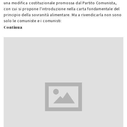
u
una modifica costituzionale promossa dal Partito Comunista,
g
n
con cui si propone l’introduzione nella carta fondamentale del
o
2
0
principio della sovranità alimentare. Ma a rivendicarla non sono
2
1
solo le comuniste e i comunisti:
Continua