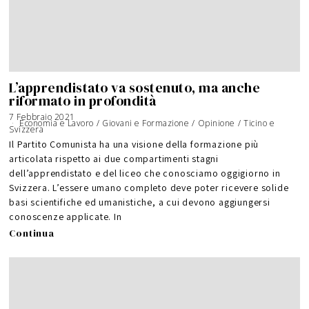
L’apprendistato va sostenuto, ma anche
riformato in profondità
7 Febbraio 2021
Economia e Lavoro
/
Giovani e Formazione
/
Opinione
/
Ticino e
Svizzera
Il Partito Comunista ha una visione della formazione più
articolata rispetto ai due compartimenti stagni
dell’apprendistato e del liceo che conosciamo oggigiorno in
Svizzera. L’essere umano completo deve poter ricevere solide
basi scientifiche ed umanistiche, a cui devono aggiungersi
conoscenze applicate. In
Continua