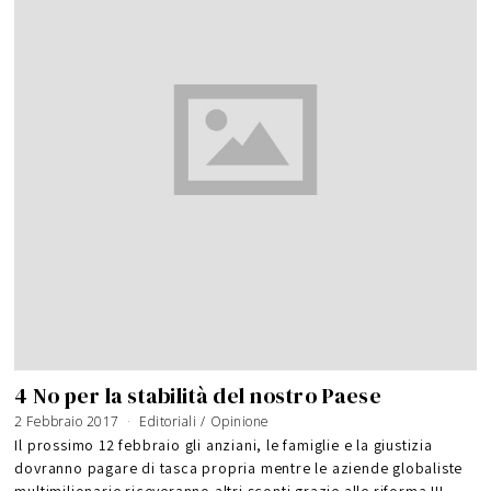
4 No per la stabilità del nostro Paese
2 Febbraio 2017
3
Editoriali
/
Opinione
F
e
Il prossimo 12 febbraio gli anziani, le famiglie e la giustizia
b
b
dovranno pagare di tasca propria mentre le aziende globaliste
r
a
multimilionarie riceveranno altri sconti grazie alle riforma III
i