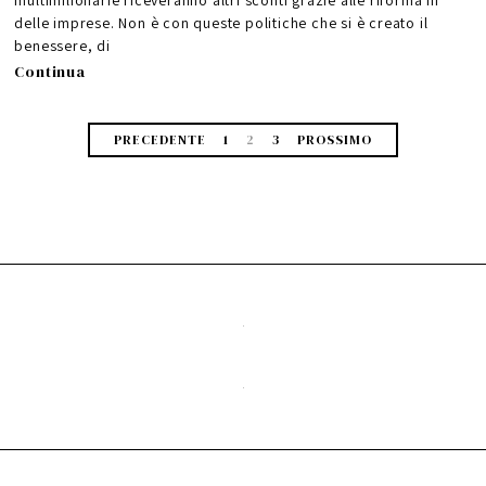
o
2
delle imprese. Non è con queste politiche che si è creato il
0
1
benessere, di
7
Continua
PRECEDENTE
1
2
3
PROSSIMO