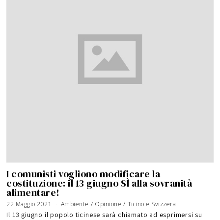
I comunisti vogliono modificare la
costituzione: il 13 giugno SÌ alla sovranità
alimentare!
22 Maggio 2021
1
Ambiente
/
Opinione
/
Ticino e Svizzera
4
G
Il 13 giugno il popolo ticinese sarà chiamato ad esprimersi su
i