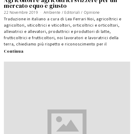
Agricoltori e agricoltrici svizzere per un
mercato equo e giusto
22 Novembre 2019
2
Ambiente
/
Editoriali
/
Opinione
6
N
Traduzione in italiano a cura di Lea Ferrari Noi, agricoltrici e
o
v
agricoltori, viticoltrici e viticoltori, orticoltrici e orticoltori,
e
m
allevatrici e allevatori, produttrici e produttori di latte,
b
r
e
frutticoltrici e frutticoltori, noi lavoratori e lavoratrici della
2
0
terra, chiediamo più rispetto e riconoscimento per il
1
9
Continua