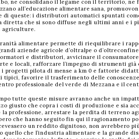
cibo, ne consolidano il legame con il territorio, n
lizzano all’educazione alimentare sana, promuovono
e di queste: i distributori automatici spuntati co
 diretta che si sono diffuse negli ultimi anni e i pi
agriculture.
anità alimentare permette di riequilibrare i rappo
 grandi aziende agricole d’oltralpe o d’oltreconfine
sformatori e distributori, avvicinare il consumator
rte e locali, rafforzare l’impegno di strumenti già
i progetti pilota di mense a km 0 e fattorie didatt
 tipici, favorire il trasferimento delle conoscenze
entro professionale del verde di Mezzana e il cen
empo tutte queste misure avranno anche un impatt
o giusto che copra i costi di produzione e sia acc
la professione, arrestare la perdita di terreno agr
ibero che hanno seguito fin qui il ragionamento 
icevessero un reddito dignitoso, non avrebbero più
o quello che l’industria alimentare e la grande d