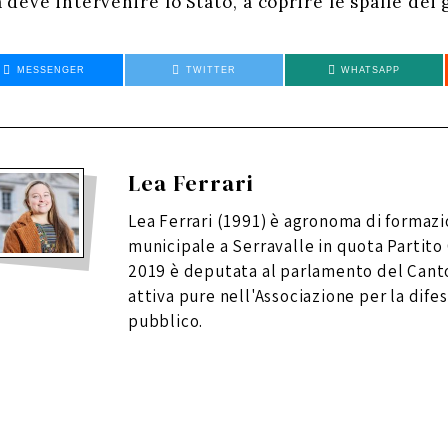
ra deve intervenire lo Stato, a coprire le spalle dei
MESSENGER
TWITTER
WHATSAPP
Lea Ferrari
Lea Ferrari (1991) è agronoma di formazi
municipale a Serravalle in quota Partito
2019 è deputata al parlamento del Canto
attiva pure nell'Associazione per la difes
pubblico.