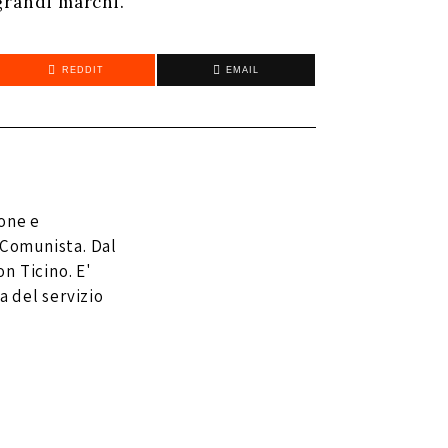
 grandi marchi.
REDDIT
EMAIL
one e
 Comunista. Dal
n Ticino. E'
a del servizio