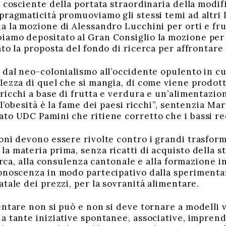
 cosciente della portata straordinaria della modifi
ragmaticità promuoviamo gli stessi temi ad altri l
a la mozione di Alessandro Lucchini per orti e fru
iamo depositato al Gran Consiglio la mozione per
to la proposta del fondo di ricerca per affrontare
 dal neo-colonialismo all’occidente opulento in cu
lezza di quel che si mangia, di come viene prodott
ricchi a base di frutta e verdura e un’alimentazio
“l’obesità è la fame dei paesi ricchi”, sentenzia M
to UDC Pamini che ritiene corretto che i bassi red
oni devono essere rivolte contro i grandi trasform
a materia prima, senza ricatti di acquisto della s
cerca, alla consulenza cantonale e alla formazione in
onoscenza in modo partecipativo dalla sperimenta
tale dei prezzi, per la sovranità alimentare.
ntare non si può e non si deve tornare a modelli ve
 tante iniziative spontanee, associative, imprendi