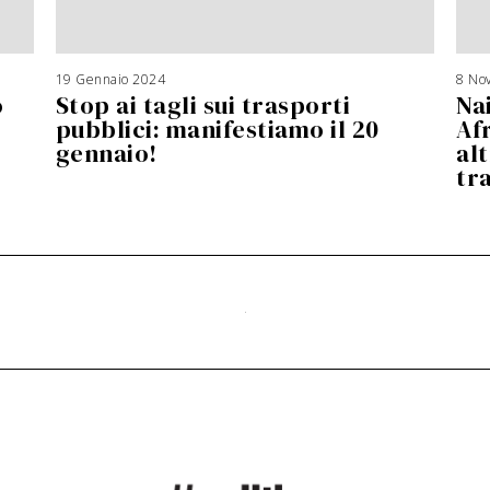
19 Gennaio 2024
8 No
o
Stop ai tagli sui trasporti
Nai
pubblici: manifestiamo il 20
Af
gennaio!
alt
tr