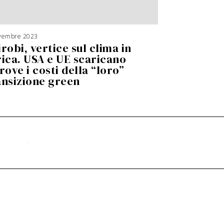
vembre 2023
robi, vertice sul clima in
rica. USA e UE scaricano
rove i costi della “loro”
ansizione green