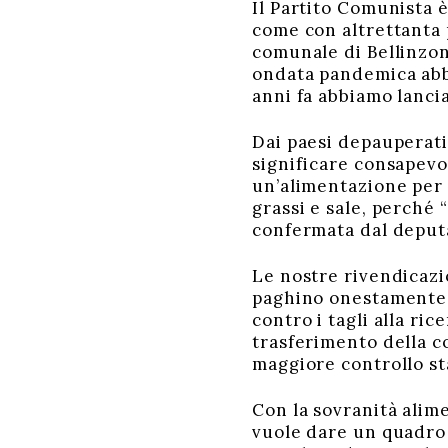
Il Partito Comunista è
come con altrettanta p
comunale di Bellinzon
ondata pandemica abb
anni fa abbiamo lancia
Dai paesi depauperati
significare consapevo
un’alimentazione per 
grassi e sale, perché 
confermata dal deputa
Le nostre rivendicazi
paghino onestamente l
contro i tagli alla ri
trasferimento della c
maggiore controllo sta
Con la sovranità alime
vuole dare un quadro a