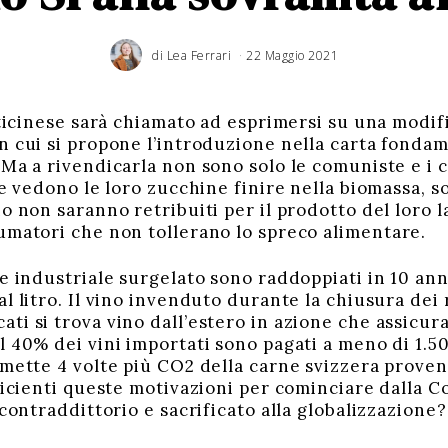
di
Lea Ferrari
22 Maggio 2021
1
4
G
i
u
g
n
o
o ticinese sarà chiamato ad esprimersi su una modi
2
0
n cui si propone l’introduzione nella carta fondam
2
1
Ma a rivendicarla non sono solo le comuniste e i co
e vedono le loro zucchine finire nella biomassa, sono
o non saranno retribuiti per il prodotto del loro l
umatori che non tollerano lo spreco alimentare.
e industriale surgelato sono raddoppiati in 10 anni. 
l litro. Il vino invenduto durante la chiusura dei 
ti si trova vino dall’estero in azione che assicur
l 40% dei vini importati sono pagati a meno di 1.50
emette 4 volte più CO2 della carne svizzera prove
fficienti queste motivazioni per cominciare dalla C
 contraddittorio e sacrificato alla globalizzazione?