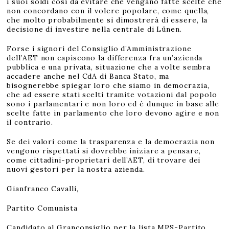
i suoi soldi così da evitare che vengano fatte scelte che
non concordano con il volere popolare, come quella,
che molto probabilmente si dimostrerà di essere, la
decisione di investire nella centrale di Lünen.
Forse i signori del Consiglio d’Amministrazione
dell’AET non capiscono la differenza fra un’azienda
pubblica e una privata, situazione che a volte sembra
accadere anche nel CdA di Banca Stato, ma
bisognerebbe spiegar loro che siamo in democrazia,
che ad essere stati scelti tramite votazioni dal popolo
sono i parlamentari e non loro ed è dunque in base alle
scelte fatte in parlamento che loro devono agire e non
il contrario.
Se dei valori come la trasparenza e la democrazia non
vengono rispettati si dovrebbe iniziare a pensare,
come cittadini-proprietari dell’AET, di trovare dei
nuovi gestori per la nostra azienda.
Gianfranco Cavalli,
Partito Comunista
Candidato al Granconsiglio per la lista MPS-Partito