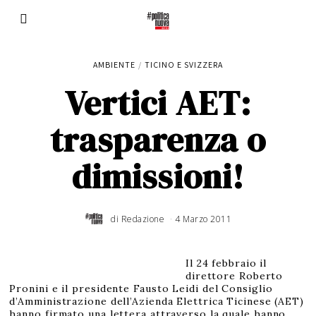
AMBIENTE
/
TICINO E SVIZZERA
Vertici AET:
trasparenza o
dimissioni!
di
Redazione
4 Marzo 2011
Il 24 febbraio il
direttore Roberto
Pronini e il presidente Fausto Leidi del Consiglio
d’Amministrazione dell’Azienda Elettrica Ticinese (AET)
hanno firmato una lettera attraverso la quale hanno