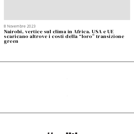
8 Novembre 2023
Nairobi, vertice sul clima in Africa. USA e UE
scaricano altrove i costi della “loro” transizione
green