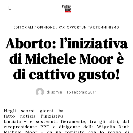
EDITORIALI
/
OPINIONE
/
PARI OPPORTUNITÀ E FEMMINISMO
Aborto: l’iniziativa
di Michele Moor è
di cattivo gusto!
di
admin
15 Febbraio 2011
1
7
M
a
r
z
o
Negli scorsi giorni ha
2
0
fatto notizia l’iniziativa
1
1
lanciata – e sostenuta fieramente, tra gli altri, dal
vicepresidente PPD e dirigente della Wägelin Bank
Michele Moor – da un comitato con lo scopo di