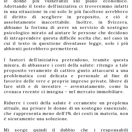
le donne più vulnerabili sul piano economico.
Adottando il testo dell’iniziativa ci troveremmo infatti
in una situazione in cui solo le più facoltose avrebbero
il diritto di scegliere in proposito, e ciò è
assolutamente inaccettabile. Inoltre, in Svizzera,
abbiamo la fortuna di avere un servizio di sostegno
psicologico mirato ad aiutare le persone che decidono
di intraprendere questa difficile scelta che, nel caso in
cui il testo in questione diventasse legge, solo i più
abbienti potrebbero permettersi.
I fautori dell’iniziativa pretendono, tramite questa
misura, di abbassare i costi della salute: ritengo a tale
proposito veramente di cattivo gusto attaccarsi a una
problematica così delicata e personale al fine di
favorire delle vere e proprie imprese private, libere di
fare utili e di investire – avventatamente, come la
cronaca recente ci insegna – nel mercato immobiliare.
Ridurre i costi della salute è ceramente un proplema
attuale, ma privare le donne di un sostegno essenziale,
che rappresenta meno dell’1% dei costi in materia, non
è sicuramente una soluzione.
Mi sorge quindi il dubbio che i responsabili