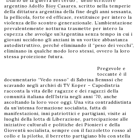
“Diario de la guerra del cerdo”, dello scrittore
argentino
Adolfo Bioy Casares
, scritto nella temperie
della dittatura argentina della fine degli anni sessanta,
la pellicola, forte ed efficace, restituisce per intero la
violenza dello scontro generazionale. L’ambientazione
prevalentemente notturna trasmette per intero la
cupezza che avvolge un’Argentina senza tempo in cui i
giovani uccidono gli anziani in un vortice abbastanza
autodistruttivo, perché eliminando il “peso dei vecchi”,
eliminano in qualche modo loro stessi, ovvero la loro
stessa proiezione futura.
Pregevole e
toccante è il
documentario “Vedo rosso” di Sabrina Benussi che
scavando negli archivi di TV Koper – Capodistria
racconta la vita delle ragazze e dei ragazzi della
comunità italiana dell’Istria negli anni ’70, anche
ascoltando la loro voce oggi. Una vita contraddistinta
da un’intensa formazione socialista, fatta di
manifestazioni, inni patriottici e partigiani, visite ai
luoghi della lotta di Liberazione, partecipazione alle
iniziative culturali e politiche dei Pionieri e della
Gioventù socialista, sempre con il fazzoletto rosso al
collo e la
pilotka
, il berretto partigiano blu con stella