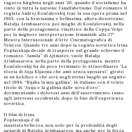
ragazza kirghisa negli anni ’20, quando il socialismo ha
vinto in tutta la nazione l’analfabetismo. Dal romanzo il
regista Andrej Končalovskij trae la sua opera prima nel
1965, con la bravissima e bellissima, allora diciottenne,
Natalja Arinbasarova, poi moglie di Končalovskij, nella
parte della protagonista, vincitrice della Coppa Volpi
per la migliore interpretazione femminile alla 27ª
Mostra Internazionale d’Arte Cinematografica di
Venezia. Quando tre anni dopo la regista sovietica Irina
Poplavskaja decide di trasporre sul grande schermo il
romanzo “Jamila” di Ajtmatov, vuole Natalja
Arinbasarova, nella parte della protagonista, mentre
Končalovskij ha da poco terminato lo straordinario “La
storia di Asja Kljacina che amò senza sposarsi”, girato
in un kolchoz e che avrà negli stessi luoghi un seguito
nel 1994, “Rijaba la mia gallina”, in italiano con il triste
titolo di “Asija e la gallina dalle uova d’oro”,
documentando i dolorosi anni dell’asservimento russo
agli interessi occidentali, dopo la fine dell’esperienza
sovietica.
Il film di Irina
Poplavskaja è di
inusitata bellezza, non solo per la profondità degli
sguardi di Natalja Arinbasarova, ma anche per la forza