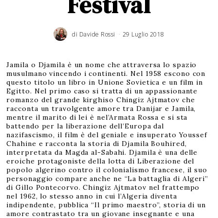
Festival
di
Davide Rossi
29 Luglio 2018
1
2
N
o
v
e
m
Jamila o Djamila è un nome che attraversa lo spazio
b
r
musulmano vincendo i continenti. Nel 1958 escono con
e
2
questo titolo un libro in Unione Sovietica e un film in
0
1
Egitto. Nel primo caso si tratta di un appassionante
8
romanzo del grande kirghiso Chingiz Ajtmatov che
racconta un travolgente amore tra Danijar e Jamila,
mentre il marito di lei è nel’Armata Rossa e si sta
battendo per la liberazione dell’Europa dal
nazifascismo, il film è del geniale e insuperato Youssef
Chahine e racconta la storia di Djamila Bouhired,
interpretata da Magda al-Sabahi. Djamila è una delle
eroiche protagoniste della lotta di Liberazione del
popolo algerino contro il colonialismo francese, il suo
personaggio compare anche ne “La battaglia di Algeri”
di Gillo Pontecorvo. Chingiz Ajtmatov nel frattempo
nel 1962, lo stesso anno in cui l’Algeria diventa
indipendente, pubblica “Il primo maestro”, storia di un
amore contrastato tra un giovane insegnante e una