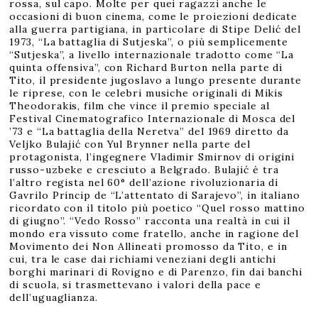
rossa, sul capo. Molte per quei ragazzi anche le
occasioni di buon cinema, come le proiezioni dedicate
alla guerra partigiana, in particolare di Stipe Delić del
1973, “La battaglia di Sutjeska”, o più semplicemente
“Sutjeska”, a livello internazionale tradotto come “La
quinta offensiva”, con Richard Burton nella parte di
Tito, il presidente jugoslavo a lungo presente durante
le riprese, con le celebri musiche originali di Mikis
Theodorakis, film che vince il premio speciale al
Festival Cinematografico Internazionale di Mosca del
’73 e “La battaglia della Neretva” del 1969 diretto da
Veljko Bulajić con Yul Brynner nella parte del
protagonista, l’ingegnere Vladimir Smirnov di origini
russo-uzbeke e cresciuto a Belgrado. Bulajić è tra
l’altro regista nel 60° dell’azione rivoluzionaria di
Gavrilo Princip de “L’attentato di Sarajevo”, in italiano
ricordato con il titolo più poetico “Quel rosso mattino
di giugno”. “Vedo Rosso” racconta una realtà in cui il
mondo era vissuto come fratello, anche in ragione del
Movimento dei Non Allineati promosso da Tito, e in
cui, tra le case dai richiami veneziani degli antichi
borghi marinari di Rovigno e di Parenzo, fin dai banchi
di scuola, si trasmettevano i valori della pace e
dell’uguaglianza.