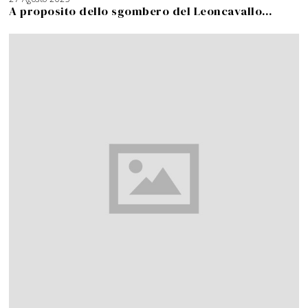
A
A proposito dello sgombero del Leoncavallo…
g
o
s
t
o
2
0
2
6