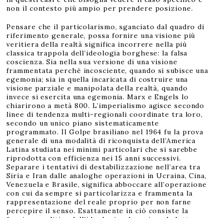
non il contesto più ampio per prendere posizione.
Pensare che il particolarismo, sganciato dal quadro di
riferimento generale, possa fornire una visione più
veritiera della realtà significa incorrere nella più
classica trappola dell’ideologia borghese: la falsa
coscienza. Sia nella sua versione di una visione
frammentata perché incosciente, quando si subisce una
egemonia; sia in quella incaricata di costruire una
visione parziale e manipolata della realtà, quando
invece si esercita una egemonia. Marx e Engels lo
chiarirono a metà 800. L’imperialismo agisce secondo
linee di tendenza multi-regionali coordinate tra loro,
secondo un unico piano sistematicamente
programmato. Il Golpe brasiliano nel 1964 fu la prova
generale di una modalità di riconquista dell’America
Latina studiata nei minimi particolari che si sarebbe
riprodotta con efficienza nei 15 anni successivi.
Separare i tentativi di destabilizzazione nell’area tra
Siria e Iran dalle analoghe operazioni in Ucraina, Cina,
Venezuela e Brasile, significa abboccare all’operazione
con cui da sempre si particolarizza e frammenta la
rappresentazione del reale proprio per non farne
percepire il senso. Esattamente in ciò consiste la