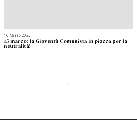
10 Marzo 2025
15 marzo: la Gioventù Comunista in piazza per la
neutralità!