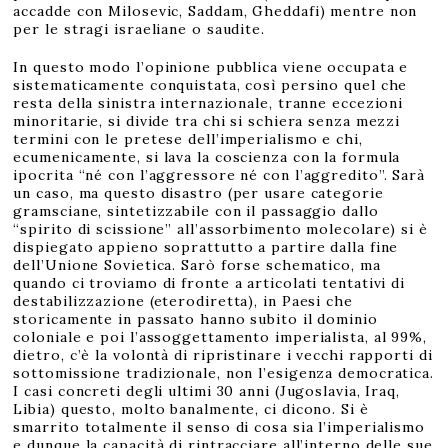
accadde con Milosevic, Saddam, Gheddafi) mentre non
per le stragi israeliane o saudite.
In questo modo l’opinione pubblica viene occupata e
sistematicamente conquistata, così persino quel che
resta della sinistra internazionale, tranne eccezioni
minoritarie, si divide tra chi si schiera senza mezzi
termini con le pretese dell’imperialismo e chi,
ecumenicamente, si lava la coscienza con la formula
ipocrita “né con l’aggressore né con l’aggredito”. Sarà
un caso, ma questo disastro (per usare categorie
gramsciane, sintetizzabile con il passaggio dallo
“spirito di scissione” all’assorbimento molecolare) si è
dispiegato appieno soprattutto a partire dalla fine
dell’Unione Sovietica. Sarò forse schematico, ma
quando ci troviamo di fronte a articolati tentativi di
destabilizzazione (eterodiretta), in Paesi che
storicamente in passato hanno subito il dominio
coloniale e poi l’assoggettamento imperialista, al 99%,
dietro, c’è la volontà di ripristinare i vecchi rapporti di
sottomissione tradizionale, non l’esigenza democratica.
I casi concreti degli ultimi 30 anni (Jugoslavia, Iraq,
Libia) questo, molto banalmente, ci dicono. Si è
smarrito totalmente il senso di cosa sia l’imperialismo
e dunque la capacità di rintracciare all’interno delle sue