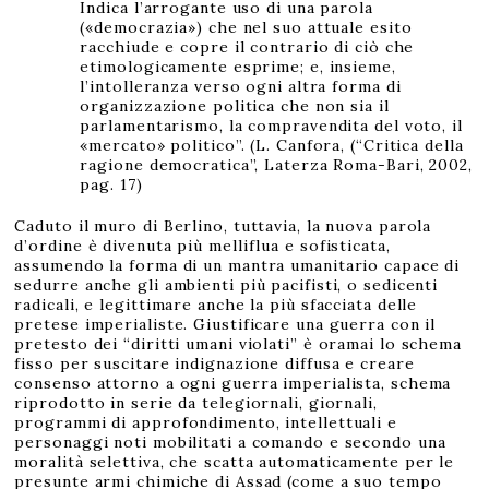
Indica l’arrogante uso di una parola
(«democrazia») che nel suo attuale esito
racchiude e copre il contrario di ciò che
etimologicamente esprime; e, insieme,
l’intolleranza verso ogni altra forma di
organizzazione politica che non sia il
parlamentarismo, la compravendita del voto, il
«mercato» politico”. (L. Canfora, (“Critica della
ragione democratica”, Laterza Roma-Bari, 2002,
pag. 17)
Caduto il muro di Berlino, tuttavia, la nuova parola
d’ordine è divenuta più melliflua e sofisticata,
assumendo la forma di un mantra umanitario capace di
sedurre anche gli ambienti più pacifisti, o sedicenti
radicali, e legittimare anche la più sfacciata delle
pretese imperialiste. Giustificare una guerra con il
pretesto dei “diritti umani violati” è oramai lo schema
fisso per suscitare indignazione diffusa e creare
consenso attorno a ogni guerra imperialista, schema
riprodotto in serie da telegiornali, giornali,
programmi di approfondimento, intellettuali e
personaggi noti mobilitati a comando e secondo una
moralità selettiva, che scatta automaticamente per le
presunte armi chimiche di Assad (come a suo tempo