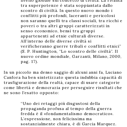
livello globale sul concetto di civiltà. La rivalità
tra superpotenze è stata soppiantata dallo
scontro di civiltà. In questo nuovo mondo i
conflitti più profondi, laceranti e pericolosi
non saranno quelli tra classi sociali, tra ricchi e
poveri o tra altri gruppi caratterizzati in
senso economico, bensì tra gruppi
appartenenti ad etnie culturali diverse.
All’interno delle diverse civiltà si
verificheranno guerre tribali e conflitti etnici”
(S. P. Huntington, “Lo scontro delle civiltà”. Il
nuovo ordine mondiale, Garzanti, Milano, 2000,
pag. 17).
In un piccolo ma denso saggio di alcuni anni fa, Luciano
Canfora ha ben sintetizzato questa indubbia capacità di
trasfigurazione della realtà, capace di usare categorie
come libertà e democrazia per perseguire risultati che
ne sono l’esatto opposto:
“Uno dei retaggi più disgustosi della
propaganda profusa al tempo della guerra
fredda è il «fondamentalismo democratico».
L’espressione, non felicissima ma
sostanzialmente chiara, è di Garcia Marquez.