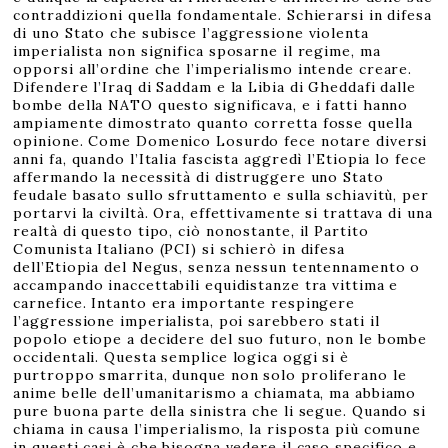
contraddizioni quella fondamentale. Schierarsi in difesa
di uno Stato che subisce l’aggressione violenta
imperialista non significa sposarne il regime, ma
opporsi all’ordine che l’imperialismo intende creare.
Difendere l’Iraq di Saddam e la Libia di Gheddafi dalle
bombe della NATO questo significava, e i fatti hanno
ampiamente dimostrato quanto corretta fosse quella
opinione. Come Domenico Losurdo fece notare diversi
anni fa, quando l’Italia fascista aggredì l’Etiopia lo fece
affermando la necessità di distruggere uno Stato
feudale basato sullo sfruttamento e sulla schiavitù, per
portarvi la civiltà. Ora, effettivamente si trattava di una
realtà di questo tipo, ciò nonostante, il Partito
Comunista Italiano (PCI) si schierò in difesa
dell’Etiopia del Negus, senza nessun tentennamento o
accampando inaccettabili equidistanze tra vittima e
carnefice. Intanto era importante respingere
l’aggressione imperialista, poi sarebbero stati il
popolo etiope a decidere del suo futuro, non le bombe
occidentali. Questa semplice logica oggi si è
purtroppo smarrita, dunque non solo proliferano le
anime belle dell’umanitarismo a chiamata, ma abbiamo
pure buona parte della sinistra che li segue. Quando si
chiama in causa l’imperialismo, la risposta più comune
in questi casi è che bisogna vedere il caso specifico e