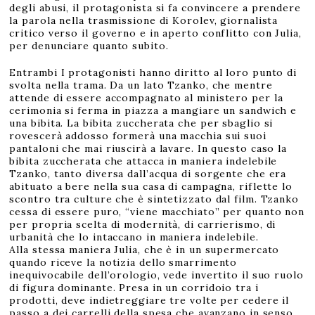
degli abusi, il protagonista si fa convincere a prendere
la parola nella trasmissione di Korolev, giornalista
critico verso il governo e in aperto conflitto con Julia,
per denunciare quanto subito.
Entrambi I protagonisti hanno diritto al loro punto di
svolta nella trama. Da un lato Tzanko, che mentre
attende di essere accompagnato al ministero per la
cerimonia si ferma in piazza a mangiare un sandwich e
una bibita. La bibita zuccherata che per sbaglio si
rovescerà addosso formerà una macchia sui suoi
pantaloni che mai riuscirà a lavare. In questo caso la
bibita zuccherata che attacca in maniera indelebile
Tzanko, tanto diversa dall’acqua di sorgente che era
abituato a bere nella sua casa di campagna, riflette lo
scontro tra culture che è sintetizzato dal film. Tzanko
cessa di essere puro, “viene macchiato” per quanto non
per propria scelta di modernità, di carrierismo, di
urbanità che lo intaccano in maniera indelebile.
Alla stessa maniera Julia, che è in un supermercato
quando riceve la notizia dello smarrimento
inequivocabile dell’orologio, vede invertito il suo ruolo
di figura dominante. Presa in un corridoio tra i
prodotti, deve indietreggiare tre volte per cedere il
passo a dei carrelli della spesa che avanzano in senso