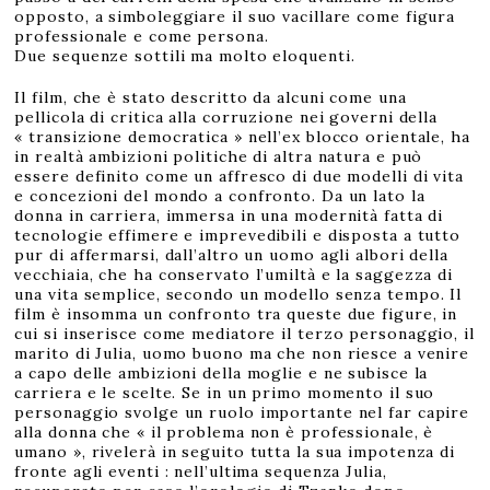
opposto, a simboleggiare il suo vacillare come figura
professionale e come persona.
Due sequenze sottili ma molto eloquenti.
Il film, che è stato descritto da alcuni come una
pellicola di critica alla corruzione nei governi della
« transizione democratica » nell’ex blocco orientale, ha
in realtà ambizioni politiche di altra natura e può
essere definito come un affresco di due modelli di vita
e concezioni del mondo a confronto. Da un lato la
donna in carriera, immersa in una modernità fatta di
tecnologie effimere e imprevedibili e disposta a tutto
pur di affermarsi, dall’altro un uomo agli albori della
vecchiaia, che ha conservato l’umiltà e la saggezza di
una vita semplice, secondo un modello senza tempo. Il
film è insomma un confronto tra queste due figure, in
cui si inserisce come mediatore il terzo personaggio, il
marito di Julia, uomo buono ma che non riesce a venire
a capo delle ambizioni della moglie e ne subisce la
carriera e le scelte. Se in un primo momento il suo
personaggio svolge un ruolo importante nel far capire
alla donna che « il problema non è professionale, è
umano », rivelerà in seguito tutta la sua impotenza di
fronte agli eventi : nell’ultima sequenza Julia,