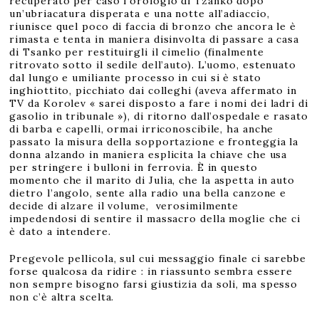
recuperato per caso l’orologio di Tzanko dopo
un’ubriacatura disperata e una notte all’adiaccio,
riunisce quel poco di faccia di bronzo che ancora le è
rimasta e tenta in maniera disinvolta di passare a casa
di Tsanko per restituirgli il cimelio (finalmente
ritrovato sotto il sedile dell’auto). L’uomo, estenuato
dal lungo e umiliante processo in cui si è stato
inghiottito, picchiato dai colleghi (aveva affermato in
TV da Korolev « sarei disposto a fare i nomi dei ladri di
gasolio in tribunale »), di ritorno dall’ospedale e rasato
di barba e capelli, ormai irriconoscibile, ha anche
passato la misura della sopportazione e fronteggia la
donna alzando in maniera esplicita la chiave che usa
per stringere i bulloni in ferrovia. È in questo
momento che il marito di Julia, che la aspetta in auto
dietro l’angolo, sente alla radio una bella canzone e
decide di alzare il volume, verosimilmente
impedendosi di sentire il massacro della moglie che ci
è dato a intendere.
Pregevole pellicola, sul cui messaggio finale ci sarebbe
forse qualcosa da ridire : in riassunto sembra essere
non sempre bisogno farsi giustizia da soli, ma spesso
non c’è altra scelta.