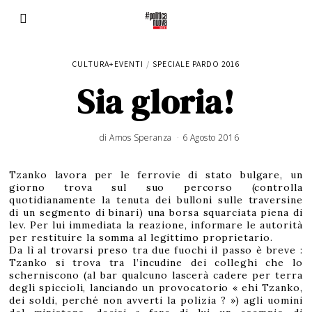
CULTURA+EVENTI
/
SPECIALE PARDO 2016
Sia gloria!
di
Amos Speranza
6 Agosto 2016
3
0
A
g
o
s
Tzanko lavora per le ferrovie di stato bulgare, un
t
o
giorno trova sul suo percorso (controlla
2
0
quotidianamente la tenuta dei bulloni sulle traversine
1
7
di un segmento di binari) una borsa squarciata piena di
lev. Per lui immediata la reazione, informare le autorità
per restituire la somma al legittimo proprietario.
Da lì al trovarsi preso tra due fuochi il passo è breve :
Tzanko si trova tra l’incudine dei colleghi che lo
scherniscono (al bar qualcuno lascerà cadere per terra
degli spiccioli, lanciando un provocatorio « ehi Tzanko,
dei soldi, perché non avverti la polizia ? ») agli uomini