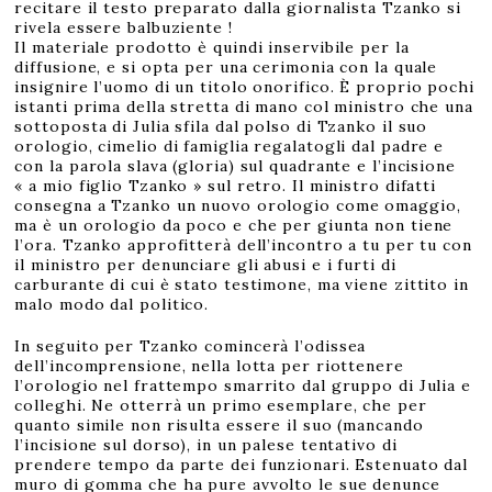
recitare il testo preparato dalla giornalista Tzanko si
rivela essere balbuziente !
Il materiale prodotto è quindi inservibile per la
diffusione, e si opta per una cerimonia con la quale
insignire l’uomo di un titolo onorifico. È proprio pochi
istanti prima della stretta di mano col ministro che una
sottoposta di Julia sfila dal polso di Tzanko il suo
orologio, cimelio di famiglia regalatogli dal padre e
con la parola slava (gloria) sul quadrante e l’incisione
« a mio figlio Tzanko » sul retro. Il ministro difatti
consegna a Tzanko un nuovo orologio come omaggio,
ma è un orologio da poco e che per giunta non tiene
l’ora. Tzanko approfitterà dell’incontro a tu per tu con
il ministro per denunciare gli abusi e i furti di
carburante di cui è stato testimone, ma viene zittito in
malo modo dal politico.
In seguito per Tzanko comincerà l’odissea
dell’incomprensione, nella lotta per riottenere
l’orologio nel frattempo smarrito dal gruppo di Julia e
colleghi. Ne otterrà un primo esemplare, che per
quanto simile non risulta essere il suo (mancando
l’incisione sul dorso), in un palese tentativo di
prendere tempo da parte dei funzionari. Estenuato dal
muro di gomma che ha pure avvolto le sue denunce