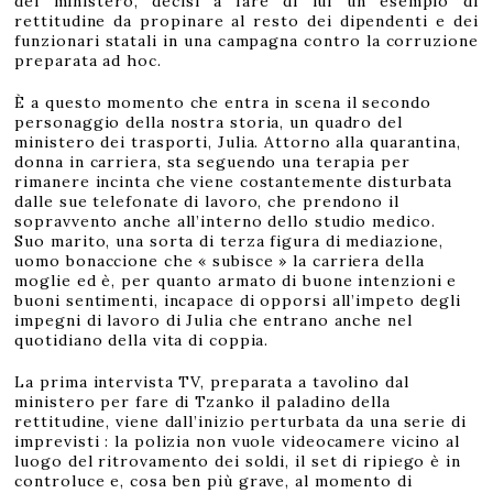
del ministero, decisi a fare di lui un esempio di
rettitudine da propinare al resto dei dipendenti e dei
funzionari statali in una campagna contro la corruzione
preparata ad hoc.
È a questo momento che entra in scena il secondo
personaggio della nostra storia, un quadro del
ministero dei trasporti, Julia. Attorno alla quarantina,
donna in carriera, sta seguendo una terapia per
rimanere incinta che viene costantemente disturbata
dalle sue telefonate di lavoro, che prendono il
sopravvento anche all’interno dello studio medico.
Suo marito, una sorta di terza figura di mediazione,
uomo bonaccione che « subisce » la carriera della
moglie ed è, per quanto armato di buone intenzioni e
buoni sentimenti, incapace di opporsi all’impeto degli
impegni di lavoro di Julia che entrano anche nel
quotidiano della vita di coppia.
La prima intervista TV, preparata a tavolino dal
ministero per fare di Tzanko il paladino della
rettitudine, viene dall’inizio perturbata da una serie di
imprevisti : la polizia non vuole videocamere vicino al
luogo del ritrovamento dei soldi, il set di ripiego è in
controluce e, cosa ben più grave, al momento di