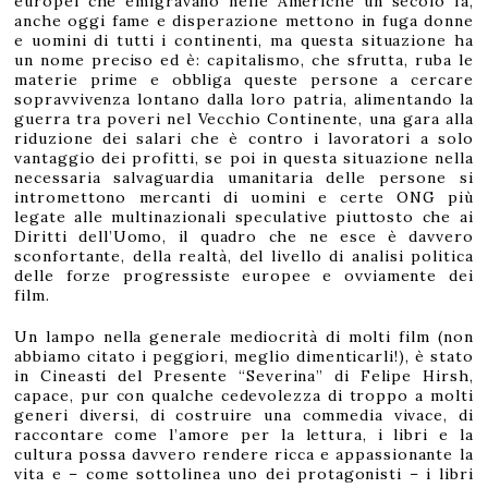
europei che emigravano nelle Americhe un secolo fa,
anche oggi fame e disperazione mettono in fuga donne
e uomini di tutti i continenti, ma questa situazione ha
un nome preciso ed è: capitalismo, che sfrutta, ruba le
materie prime e obbliga queste persone a cercare
sopravvivenza lontano dalla loro patria, alimentando la
guerra tra poveri nel Vecchio Continente, una gara alla
riduzione dei salari che è contro i lavoratori a solo
vantaggio dei profitti, se poi in questa situazione nella
necessaria salvaguardia umanitaria delle persone si
intromettono mercanti di uomini e certe ONG più
legate alle multinazionali speculative piuttosto che ai
Diritti dell’Uomo, il quadro che ne esce è davvero
sconfortante, della realtà, del livello di analisi politica
delle forze progressiste europee e ovviamente dei
film.
Un lampo nella generale mediocrità di molti film (non
abbiamo citato i peggiori, meglio dimenticarli!), è stato
in Cineasti del Presente “Severina” di Felipe Hirsh,
capace, pur con qualche cedevolezza di troppo a molti
generi diversi, di costruire una commedia vivace, di
raccontare come l’amore per la lettura, i libri e la
cultura possa davvero rendere ricca e appassionante la
vita e – come sottolinea uno dei protagonisti – i libri