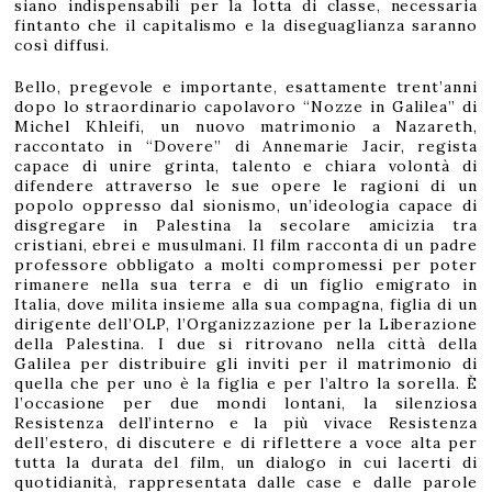
siano indispensabili per la lotta di classe, necessaria
fintanto che il capitalismo e la diseguaglianza saranno
così diffusi.
Bello, pregevole e importante, esattamente trent’anni
dopo lo straordinario capolavoro “Nozze in Galilea” di
Michel Khleifi, un nuovo matrimonio a Nazareth,
raccontato in “Dovere” di Annemarie Jacir, regista
capace di unire grinta, talento e chiara volontà di
difendere attraverso le sue opere le ragioni di un
popolo oppresso dal sionismo, un’ideologia capace di
disgregare in Palestina la secolare amicizia tra
cristiani, ebrei e musulmani. Il film racconta di un padre
professore obbligato a molti compromessi per poter
rimanere nella sua terra e di un figlio emigrato in
Italia, dove milita insieme alla sua compagna, figlia di un
dirigente dell’OLP, l’Organizzazione per la Liberazione
della Palestina. I due si ritrovano nella città della
Galilea per distribuire gli inviti per il matrimonio di
quella che per uno è la figlia e per l’altro la sorella. È
l’occasione per due mondi lontani, la silenziosa
Resistenza dell’interno e la più vivace Resistenza
dell’estero, di discutere e di riflettere a voce alta per
tutta la durata del film, un dialogo in cui lacerti di
quotidianità, rappresentata dalle case e dalle parole