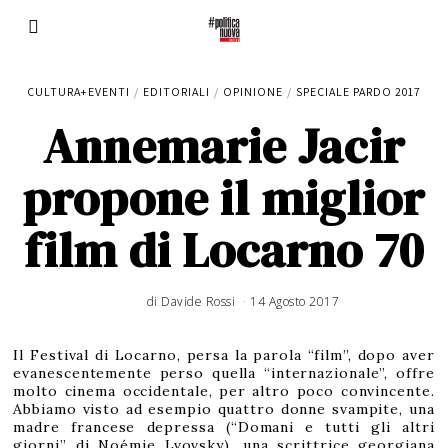
CULTURA+EVENTI
/
EDITORIALI
/
OPINIONE
/
SPECIALE PARDO 2017
Annemarie Jacir
propone il miglior
film di Locarno 70
di
Davide Rossi
14 Agosto 2017
2
4
A
g
o
s
Il Festival di Locarno, persa la parola “film”, dopo aver
t
o
evanescentemente perso quella “internazionale”, offre
2
0
molto cinema occidentale, per altro poco convincente.
1
7
Abbiamo visto ad esempio quattro donne svampite, una
madre francese depressa (“Domani e tutti gli altri
giorni” di Noémie Lvovsky), una scrittrice georgiana