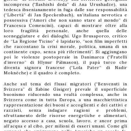
incompresa (“Sashishi deda” di Ana Urushadze), una
tedesca ibsenianamente in fuga dalle sue responsabilità
(“Libertà” di Jan Speckenbach), un’italiana nevrotica e
possessiva (“Amori che non sanno stare al mondo” di
Francesca Comencini), capaci di mostrare oltre alla
loro fragilità personale, anche quella delle
sceneggiature e dei dialoghi. Ugo Brusaporco, critico
de “La Regione Ticino” è lapidario, “son film imperfetti
che raccontano la crisi morale, politica, umana di un
continente cupo, senza più riferimenti”. Si aggiungano
poi le violenze postoperaie in Danimarca (“Fratelli
d’inverno” di Hlynur Pálmason), il papà turco che
diventa signora francese (“Lola Pater” di Nadir
Moknèche) e il quadro è completo.
Anche sul tema dei flussi migratori (“Benvenuti in
Svizzera” di Sabine Gisiger) prevale il superficiale
buonismo riducendo una realtà complessa, anche in
Svizzera come in tutta Europa, a una macchiettistica
rappresentazione dei buoni e accoglienti e dei cattivi e
razzisti, senza indagare ragioni e problemi,
sfruttamento delle risorse energetiche e alimentari,
negato accesso a casa, scuola, lavoro, e ancor prima
all’acqua e al cibo, per milioni di esseri umani. Come gli