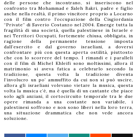
delle persone che incontrano, si inseriscono nel
confronto tra Mohammad e Saleh Bakri, padre e figlio
anche nella realtà, il primo vincitore proprio a Locarno
con il film contro l’occupazione della Cisgiordania
“Private” di Saverio Costanzo nel 2004. Emerge tutta la
fragilità di una società, quella palestinese in Israele e
nei Territori Occupati, fortemente chiusa, obbligata, in
ragione della permanente tensione imposta
dall’esercito e dal governo israeliani, a doversi
confrontare più con questa aperta ostilità, piuttosto
che con lo scorrere del tempo. I rimandi e i paralleli
con il film di Michel Khleifi sono moltissimi, allora il
matrimonio si aveva fatica a celebrarlo secondo la
tradizione, questa volta la tradizione diventa
l’involucro un po’ ammuffito da cui non si può uscire,
allora gli israeliani volevano vietare la musica, questa
volta la musica c’è, ma è quella di un cantante che piace
solo agli anziani, il cortocircuito temporale tra le due
opere rimanda a una costante non variabile, i
palestinesi soffrono e non sono liberi nella loro terra,
una situazione drammatica che non vede ancora
soluzione.