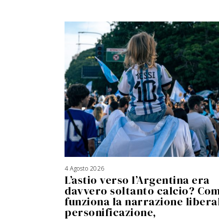
4 Agosto 2026
5
A
L’astio verso l’Argentina era
g
o
s
davvero soltanto calcio? Co
t
o
funziona la narrazione liberal
2
0
2
personificazione,
6