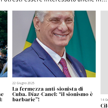
22 Giugno 2025
1
8
La fermezza anti-sionista di
M
a
g
me
Cuba. Díaz-Canel: “il sionismo è
g
i
:
barbarie”!
o
14 G
2
0
Cil
2
6