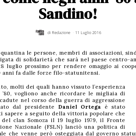
Sandino!
di
Redazione
11 Luglio 2016
1
8
L
u
g
l
i
o
nquantina le persone, membri di associazioni, si
2
0
igata di solidarietà che sarà nel paese centro-a
1
6
28 luglio prossimo per rendere omaggio ai cooper
 anni fa dalle forze filo-statunitensi.
nto, molti dei quali hanno vissuto l’esperienza
 ’80, vogliono anche ricordare le migliaia di
 cadute nel corso della guerra di aggressione
dato dal presidente
Daniel Ortega
è stato
ti sapere a seguito della vittoria popolare che
 del clan Somoza il 19 luglio 1979, il Fronte
zione Nazionale (FSLN) lanciò una politica di
ale che venne però osteggiata dal governo statun