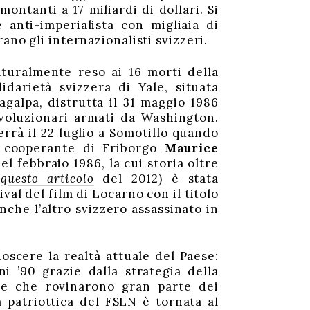
ontanti a 17 miliardi di dollari. Si
 anti-imperialista con migliaia di
ano gli internazionalisti svizzeri.
turalmente reso ai 16 morti della
idarietà svizzera di Yale, situata
agalpa, distrutta il 31 maggio 1986
rivoluzionari armati da Washington.
rà il 22 luglio a Somotillo quando
 cooperante di Friborgo
Maurice
l febbraio 1986, la cui storia oltre
i
questo articolo
del 2012) è stata
ival del film di Locarno con il titolo
che l’altro svizzero assassinato in
scere la realtà attuale del Paese:
i ’90 grazie dalla strategia della
ale che rovinarono gran parte dei
a patriottica del FSLN è tornata al