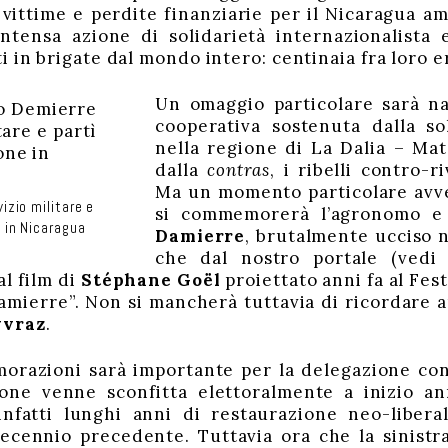
vittime e perdite finanziarie per il Nicaragua amm
ntensa azione di solidarietà internazionalista e
 in brigate dal mondo intero: centinaia fra loro er
Un omaggio particolare sarà na
cooperativa sostenuta dalla sol
nella regione di La Dalia – Mat
dalla
contras
, i ribelli contro-
Ma un momento particolare avver
vizio militare e
si commemorerà l’agronomo e
e in Nicaragua
Damierre
, brutalmente ucciso ne
che dal nostro portale (ved
al film di
Stéphane Goël
proiettato anni fa al Fest
mierre”. Non si mancherà tuttavia di ricordare an
yvraz
.
orazioni sarà importante per la delegazione cono
one venne sconfitta elettoralmente a inizio ann
infatti lunghi anni di restaurazione neo-liber
decennio precedente. Tuttavia ora che la sinistr