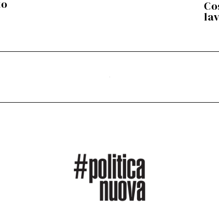
to
Co
lav