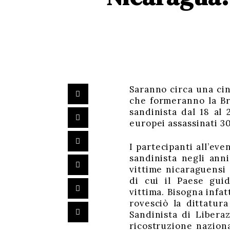
Saranno circa una ci
che formeranno la Br
sandinista dal 18 al 
europei assassinati 30
I partecipanti all’eve
sandinista negli anni
vittime nicaraguensi
di cui il Paese gui
vittima. Bisogna infat
rovesciò la dittatura
Sandinista di Libera
ricostruzione nazion