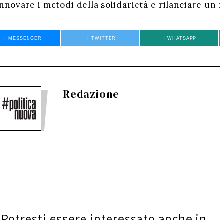
rinnovare i metodi della solidarietà e rilanciare u
MESSENGER
TWITTER
WHATSAPP
Redazione
Potresti essere interessato anche in...