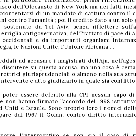
 in particolare emblematico: prima l’invenzione
useo dell’Olocausto di New York ma nei fatti inesi
ontentarsi di un mandato di cattura contro il ca
ini contro l’umanità’; poi il credito dato a un solo 
 sostenuto da Tel Aviv, senza riflettere sull’
erriglia antigovernativa, del Trattato di pace di 
 occidentali e da importanti organismi internazi
egia, le Nazioni Unite, l’Unione Africana …
ddafi ad accusare i magistrati dell’Aja, nell’agos
 discutere su questa accusa, ma una cosa è certa
rettrici giurisprudenziali o almeno nella sua stru
ntervento e atto giudiziario in quale sia conflitt
poter essere deferito alla CPI nessun capo di 
he non hanno firmato l’accordo del 1998 istitutivo
ti Uniti e Israele. Sono proprio loro i nemici dell
are dal 1967 il Golan, contro diritto internazi
orre l’interrogativo se non sia il caso di ri