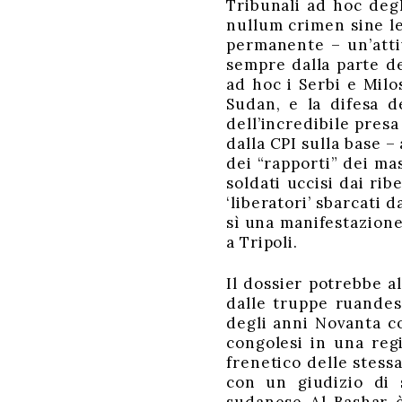
Tribunali ad hoc degl
nullum crimen sine le
permanente – un’attiv
sempre dalla parte de
ad hoc i Serbi e Milos
Sudan, e la difesa d
dell’incredibile pres
dalla CPI sulla base –
dei “rapporti” dei mas
soldati uccisi dai rib
‘liberatori’ sbarcati 
sì una manifestazion
a Tripoli.
Il dossier potrebbe al
dalle truppe ruandes
degli anni Novanta co
congolesi in una regi
frenetico delle stess
con un giudizio di s