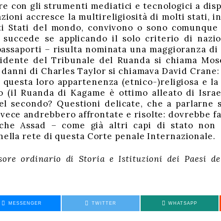
e con gli strumenti mediatici e tecnologici a disp
oni accresce la multireligiosità di molti stati, i
ti Stati del mondo, convivono o sono comunque
a succede se applicando il solo criterio di nazio
ssaporti – risulta nominata una maggioranza di m
sidente del Tribunale del Ruanda si chiama Mose
 danni di Charles Taylor si chiamava David Crane: 
questa loro appartenenza (etnico-)religiosa e la l
o (il Ruanda di Kagame è ottimo alleato di Israe
el secondo? Questioni delicate, che a parlarne 
nvece andrebbero affrontate e risolte: dovrebbe fa
he Assad – come già altri capi di stato non pr
 nella rete di questa Corte penale Internazionale.
ssore ordinario di
Storia e Istituzioni dei Paesi del
MESSENGER
TWITTER
WHATSAPP