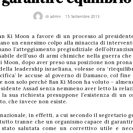
di
admin
15 Settembre 2013
an Ki Moon a favore di un processo al presidente
tano un ennesimo colpo alla minaccia di interven
ano l’atteggiamento pregiudiziale dell’oltranzis
abile dell’uso di armi chimiche nella guerra che 
Ki Moon, dopo aver preso una posizione non prona a
ella leadership israeliana, volesse ora ‘riequilib
acifica’ le accuse al governo di Damasco, col fine
o, e non solo perché Ban Ki Moon ha voluto – alme
esidente Assad senza nemmeno aver letto la relaz
la sua richiesta presuppone l’esistenza di un or
to, che invece non esiste.
azionale, in effetti, a cui secondo il segretario 
 tutto tranne che un organismo capace di garantire
 stato salutata come un correttivo utile e nece