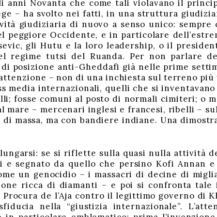
i anni Novanta che come tali violavano il princip
ge – ha svolto nei fatti, in una struttura giudizi
ità giudiziaria di nuovo a senso unico: sempre c
l peggiore Occidente, e in particolare dell’estrem
evic, gli Hutu e la loro leadership, o il presiden
el regime tutsi del Ruanda. Per non parlare de
a di posizione anti-Gheddafi già nelle prime setti
 attenzione – non di una inchiesta sul terreno più 
s media internazionali, quelli che si inventavano r
elli; fosse comuni al posto di normali cimiteri; o 
dal mare – mercenari inglesi e francesi, ribelli – 
e di massa, ma con bandiere indiane. Una dimost
lungarsi: se si riflette sulla quasi nulla attività
i e segnato da quello che persino Kofi Annan e
me un genocidio – i massacri di decine di miglia
one ricca di diamanti – e poi si confronta tale 
a Procura de l’Aja contro il legittimo governo di
fiducia nella “giustizia internazionale”. L’att