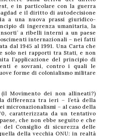
est, e in particolare con la guerra
Bagdad e il diritto di autodecisione
via a una nuova prassi giuridico-
incipio di ingerenza umanitaria, la
insorti’ a ribelli interni a un paese
scimenti internazionali – nei fatti
ata dal 1945 al 1991. Una Carta che
e solo nei rapporti tra Stati, e non
ita l’applicazione del principio di
enti e sovrani, contro i quali le
nuove forme di colonialismo militare
 (il Movimento dei non allineati?)
 differenza tra ieri – l’età della
ei micronazionalismi – al caso della
0, caratterizzata da un tentativo
l paese, che non ebbe seguito e che
 del Consiglio di sicurezza delle
quella della vecchia ONU: in realtà