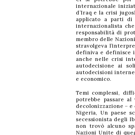
internazionale inizia
d’Iraq e la crisi jugo
applicato a parti di
internazionalista che
responsabilità di prot
membro delle Nazioni 
stravolgeva l’interpr
definiva e definisce 
anche nelle crisi int
autodecisione ai sol
autodecisioni interne
e economico.
Temi complessi, diff
potrebbe passare al v
decolonizzazione – e o
Nigeria, Un paese sc
secessionista degli I
non trovò alcuno spa
Nazioni Unite di queg