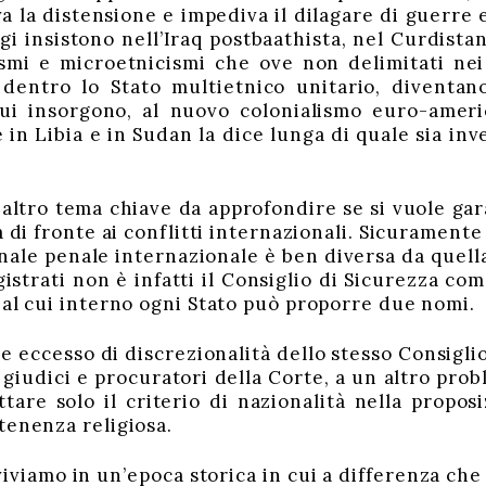
a la distensione e impediva il dilagare di guerre 
ggi insistono nell’Iraq postbaathista, nel Curdista
ismi e microetnicismi che ove non delimitati nei 
entro lo Stato multietnico unitario, diventan
cui insorgono, al nuovo colonialismo euro-ameri
in Libia e in Sudan la dice lunga di quale sia inve
altro tema chiave da approfondire se si vuole gara
à di fronte ai conflitti internazionali. Sicurament
nale penale internazionale è ben diversa da quella
istrati non è infatti il Consiglio di Sicurezza co
 al cui interno ogni Stato può proporre due nomi.
e eccesso di discrezionalità dello stesso Consiglio
i giudici e procuratori della Corte, a un altro prob
tare solo il criterio di nazionalità nella propos
tenenza religiosa.
viviamo in un’epoca storica in cui a differenza che