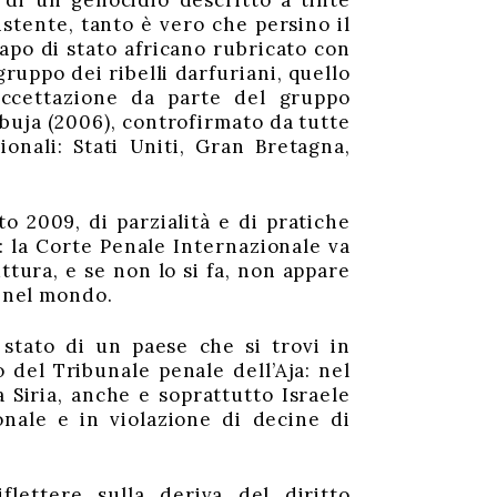
 di un genocidio descritto a tinte
stente, tanto è vero che persino il
po di stato africano rubricato con
gruppo dei ribelli darfuriani, quello
accettazione da parte del gruppo
Abuja (2006), controfirmato da tutte
onali: Stati Uniti, Gran Bretagna,
to 2009, di parzialità e di pratiche
: la Corte Penale Internazionale va
ttura, e se non lo si fa, non appare
o nel mondo.
stato di un paese che si trovi in
 del Tribunale penale dell’Aja: nel
a Siria, anche e soprattutto Israele
onale e in violazione di decine di
flettere sulla deriva del diritto