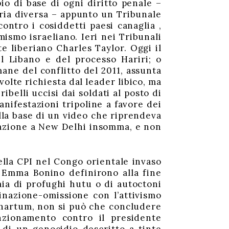
io di base di ogni diritto penale –
aria diversa – appunto un Tribunale
ontro i cosiddetti paesi canaglia ,
ismo israeliano. Ieri nei Tribunali
te liberiano Charles Taylor. Oggi il
l Libano e del processo Hariri; o
mane del conflitto del 2011, assunta
volte richiesta dal leader libico, ma
ibelli uccisi dai soldati al posto di
manifestazioni tripoline a favore dei
sulla base di un video che riprendeva
razione a New Delhi insomma, e non
 della CPI nel Congo orientale invaso
 Emma Bonino definirono alla fine
ia di profughi hutu o di autoctoni
inazione-omissione con l’attivismo
 Khartum, non si può che concludere
enzionamento contro il presidente