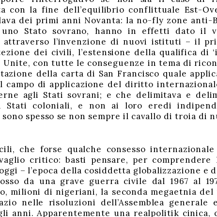
ta con la fine dell’equilibrio conflittuale Est-Ov
slava dei primi anni Novanta: la no-fly zone anti-
 uno Stato sovrano, hanno in effetti dato il 
 attraverso l’invenzione di nuovi istituti – il pr
ezione dei civili, l’estensione della qualifica di ‘
Unite, con tutte le conseguenze in tema di ricono
etazione della carta di San Francisco quale applic
il campo di applicazione del diritto internazional
erne agli Stati sovrani; e che delimitava e delim
i Stati coloniali, e non ai loro eredi indipend
 sono spesso se non sempre il cavallo di troia di 
icili, che forse qualche consesso internazionale
aglio critico: basti pensare, per comprendere la
ggi – l’epoca della cosiddetta globalizzazione e d
osso da una grave guerra civile dal 1967 al 197
bo, milioni di nigeriani, la seconda megaetnia de
zio nelle risoluzioni dell’Assemblea generale e
li anni. Apparentemente una realpolitik cinica, 