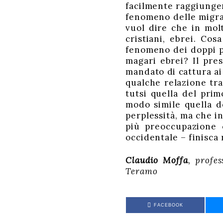
facilmente raggiunger
fenomeno delle migrazi
vuol dire che in mol
cristiani, ebrei. Cos
fenomeno dei doppi pa
magari ebrei? Il pre
mandato di cattura ai
qualche relazione tra 
tutsi quella del prim
modo simile quella d
perplessità, ma che i
più preoccupazione c
occidentale – finisca
Claudio Moffa
, profe
Teramo
FACEBOOK