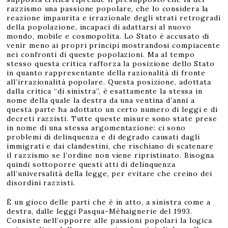
razzismo una passione popolare, che lo considera la
reazione impaurita e irrazionale degli strati retrogradi
della popolazione, incapaci di adattarsi al nuovo
mondo, mobile e cosmopolita. Lo Stato è accusato di
venir meno ai propri principi mostrandosi compiacente
nei confronti di queste popolazioni. Ma al tempo
stesso questa critica rafforza la posizione dello Stato
in quanto rappresentante della razionalità di fronte
all’irrazionalità popolare. Questa posizione, adottata
dalla critica “di sinistra”, è esattamente la stessa in
nome della quale la destra da una ventina d’anni a
questa parte ha adottato un certo numero di leggi e di
decreti razzisti. Tutte queste misure sono state prese
in nome di una stessa argomentazione: ci sono
problemi di delinquenza e di degrado causati dagli
immigrati e dai clandestini, che rischiano di scatenare
il razzismo se l’ordine non viene ripristinato. Bisogna
quindi sottoporre questi atti di delinquenza
all’universalità della legge, per evitare che creino dei
disordini razzisti.
È un gioco delle parti che è in atto, a sinistra come a
destra, dalle leggi Pasqua-Méhaignerie del 1993.
Consiste nell’opporre alle passioni popolari la logica