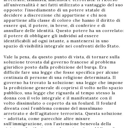
all’universalità è nei fatti utilizzato a vantaggio del suo
opposto: l’insediamento di un potere statale di
decidere a discrezione chi appartiene e chi non
appartiene alla classe di coloro che hanno il diritto di
essere qui, il potere, in breve, di conferire e di
annullare delle identità. Questo potere ha un correlato:
il potere di obbligare gli individui ad essere
identificabili ad ogni istante, a mantenersi in uno
spazio di visibilità integrale nei confronti dello Stato.
Vale la pena, da questo punto di vista, di tornare sulla
soluzione trovata dal governo francese al problema
giuridico posto dalla proibizione del burqa. Era
difficile fare una legge che fosse specifica per alcune
centinaia di persone di una religione determinata. Il
governo ha trovato la soluzione: una legge che impone
la proibizione generale di coprirsi il volto nello spazio
pubblico, una legge che riguarda al tempo stesso la
donna con il velo integrale e il manifestante con il
volto dissimulato o coperto da un foulard. Il foulard
diventa così l’emblema comune del musulmano
arretrato e dell’agitatore terrorista. Questa soluzione
– adottata, come parecchie altre misure
sull’immigrazione, con l’astensione benevola della