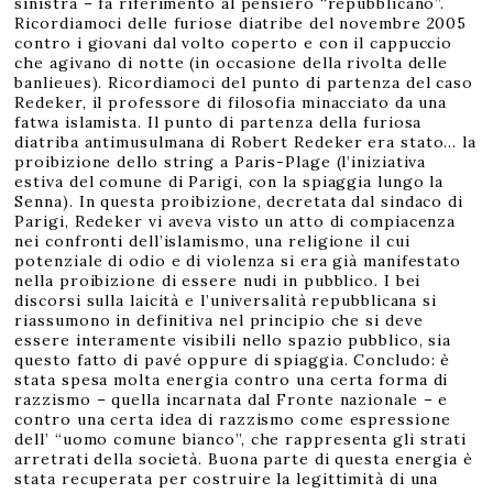
sinistra – fa riferimento al pensiero “repubblicano”.
Ricordiamoci delle furiose diatribe del novembre 2005
contro i giovani dal volto coperto e con il cappuccio
che agivano di notte (in occasione della rivolta delle
banlieues). Ricordiamoci del punto di partenza del caso
Redeker, il professore di filosofia minacciato da una
fatwa islamista. Il punto di partenza della furiosa
diatriba antimusulmana di Robert Redeker era stato… la
proibizione dello string a Paris-Plage (l’iniziativa
estiva del comune di Parigi, con la spiaggia lungo la
Senna). In questa proibizione, decretata dal sindaco di
Parigi, Redeker vi aveva visto un atto di compiacenza
nei confronti dell’islamismo, una religione il cui
potenziale di odio e di violenza si era già manifestato
nella proibizione di essere nudi in pubblico. I bei
discorsi sulla laicità e l’universalità repubblicana si
riassumono in definitiva nel principio che si deve
essere interamente visibili nello spazio pubblico, sia
questo fatto di pavé oppure di spiaggia. Concludo: è
stata spesa molta energia contro una certa forma di
razzismo – quella incarnata dal Fronte nazionale – e
contro una certa idea di razzismo come espressione
dell’ “uomo comune bianco”, che rappresenta gli strati
arretrati della società. Buona parte di questa energia è
stata recuperata per costruire la legittimità di una