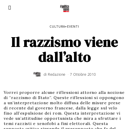
CULTURA+EVENTI
Il razzismo viene
dall’alto
di
Redazione
7 Ottobre 2010
6
G
i
u
g
n
o
Vorrei proporre alcune riflessioni attorno alla nozione
2
0
di “razzismo di Stato”. Queste riflessioni si oppongono
1
6
a un’interpretazione molto diffusa delle misure prese
di recente dal governo francese, dalla legge sul velo
fino all’espulsione dei rom. Questa interpretazione vi
vede un’attitudine opportunista che mira a sfruttare i
temi razzisti e xenofobi a fini elettorali. Questa
supposta critica riprende il presupposto che fa del