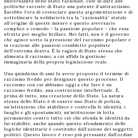
universalista dello stato razionale, cioè di dare alle
politiche razziste di Stato una patente d’antirazzismo.
Sarebbe l’ora di rovesciare questa argomentazione e di
sottolineare la solidarietà tra la “razionalità” statale
all’origine di queste misure e questo avversario
complice e comodo – la passione popolare – che essa
sfrutta per meglio brillare. Nei fatti, non è il governo
che agisce sotto la pressione del razzismo popolare e
in reazione alle passioni cosiddette populiste
dell’estrema destra. È la ragion di Stato stessa che
alimenta il razzismo, a cui affida la gestione
immaginaria della propria legislazione reale.
Una quindicina di anni fa avevo proposto il termine di
razzismo freddo per designare questo processo. Il
razzismo con cui abbiamo oggi a che fare è un
razzismo freddo, una costruzione intellettuale. È,
prima di tutto, una creazione dello Stato. La natura
stessa dello Stato è di essere uno Stato di polizia,
un’istituzione che stabilisce e controlla le identità, i
luoghi e gli spostamenti, un’istituzione in lotta
permanente contro tutto ciò che sfonda le identità da
lui stabilite, anche quando questo sfondamento delle
logiche identitarie è costituito dall’azione dei soggetti
politici. Questo lavoro è reso più pressante dall’ordine