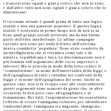
i francesi sono eguali e guai a coloro che non lo sono,
e dall’altro tutti non sono eguali e guai a coloro che lo
dimenticano!
Il razzismo attuale è quindi prima di tutto una logica
statale e non una passione popolare. E questa logica
statale è sostenuta in primo luogo non da non si sa
bene quali gruppi sociali arretrati, ma da una buona
parte dell’élite intellettuale. Le ultime campagne
razziste non sono per nulla il frutto dell’estrema
destra cosiddetta “populista”. Sono state condotte da
un’intellighentia che si rivendica come tale e di
sinistra, repubblicana e laica. La discriminazione non è
più fondata sull’argomento delle razze superiori e
inferiori. Ma si articola in nome della lotta contro il
“comunitarismo”, in nome dell’universalità della legge e
dell’eguaglianza di tutti i cittadini nei confronti della
legge e in nome dell’eguaglianza dei sessi. Anche in
questo caso, non si fa troppo caso alle contraddizioni;
questi argomenti sono avanzati da gente che, in altre
occasioni, fa ben poco caso all’eguaglianza e al
femminismo. Nei fatti, l’argomentazione ha soprattutto
l’effetto di creare l’amalgama richiesto per identificare
l’indesiderabile: l’amalgama tra migrante, immigrato,
arretrato, islamista, machista e terrorista. Il ricorso