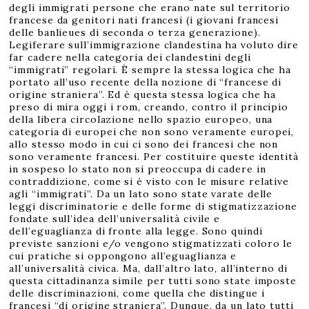
degli immigrati persone che erano nate sul territorio
francese da genitori nati francesi (i giovani francesi
delle banlieues di seconda o terza generazione).
Legiferare sull’immigrazione clandestina ha voluto dire
far cadere nella categoria dei clandestini degli
“immigrati” regolari. È sempre la stessa logica che ha
portato all’uso recente della nozione di “francese di
origine straniera”. Ed è questa stessa logica che ha
preso di mira oggi i rom, creando, contro il principio
della libera circolazione nello spazio europeo, una
categoria di europei che non sono veramente europei,
allo stesso modo in cui ci sono dei francesi che non
sono veramente francesi. Per costituire queste identità
in sospeso lo stato non si preoccupa di cadere in
contraddizione, come si è visto con le misure relative
agli “immigrati”. Da un lato sono state varate delle
leggi discriminatorie e delle forme di stigmatizzazione
fondate sull’idea dell’universalità civile e
dell’eguaglianza di fronte alla legge. Sono quindi
previste sanzioni e/o vengono stigmatizzati coloro le
cui pratiche si oppongono all’eguaglianza e
all’universalità civica. Ma, dall’altro lato, all’interno di
questa cittadinanza simile per tutti sono state imposte
delle discriminazioni, come quella che distingue i
francesi “di origine straniera”. Dunque, da un lato tutti