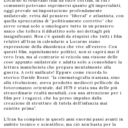
Locarno si vedevano film da oltre cortina, in cui i
comunisti potevano esprimersi quanto gli imperialisti,
oggi prevale un’impostazione profondamente
unilaterale, retta dal pensiero “liberal” e atlantista, con
quella spruzzatina di “politicamente corretto” che
serve ormai solo a omologare tutto in un pensiero
unico che tollera il dibattito solo nei dettagli più
insignificanti. Non c’è quindi da stupirsi che tutti i film
relativi all’Iran in calendario a Locarno siano
espressione della dissidenza che vive all’estero. Con
questi film, squisitamente politici, non si capirà mai il
vero Iran, ma al contrario si veicola una visione delle
cose appunto unilaterale e adatta solo a consolidare la
lettura manicheista che prepara mentalmente alla
guerra. A reti unificate! Eppure come ricorda lo
storico Davide Rossi: “la cinematografia iraniana, sino
alla rivoluzione, aveva prodotto mediocri pellicole da
fotoromanzo orientale, dal 1979 è stata una delle più
straordinarie realtà mondiali, con una attenzione per i
film per i ragazzi, che ha preso impulso dalla
creazione di strutture di tutela dell’infanzia mai
esistite prima”.
L’Iran ha compiuto in questi anni enormi passi avanti in
ambito tecnico e scientifico, ma ciò non basta per la