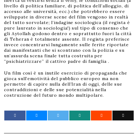
libertà di vestirsi senza il velo); le condizioni sociali (a
livello di politica familiare, di politica dell’alloggio, di
accesso alle università, ecc.) che potrebbero essere
sviluppate in diverse scene del film vengono in realtà
del tutto sorvolate; l’indagine sociologica (il regista è
pure laureato in sociologia!) sul tipo di consenso che
gli Aytollah godono dentro e soprattutto fuori la città
di Teheran è totalmente assente. Il regista preferisce
invece concentrarsi lungamente sulle ferite riportate
dai manifestanti che si scontrano con la polizia e su
un’assurda scena finale tutta costruita per
“psichiatrizzare” il cattivo padre di famiglia .
Un film così è un inutile esercizio di propaganda che
gioca sull’emotività del pubblico europeo ma non
permette di capire nulla dell’Iran di oggi, delle sue
contraddizioni e delle sue potenzialità nella
costruzione del futuro mondo multipolare.