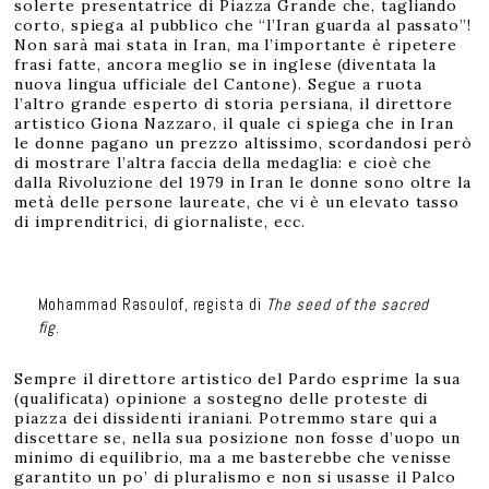
solerte presentatrice di Piazza Grande che, tagliando
corto, spiega al pubblico che “l’Iran guarda al passato”!
Non sarà mai stata in Iran, ma l’importante è ripetere
frasi fatte, ancora meglio se in inglese (diventata la
nuova lingua ufficiale del Cantone). Segue a ruota
l’altro grande esperto di storia persiana, il direttore
artistico Giona Nazzaro, il quale ci spiega che in Iran
le donne pagano un prezzo altissimo, scordandosi però
di mostrare l’altra faccia della medaglia: e cioè che
dalla Rivoluzione del 1979 in Iran le donne sono oltre la
metà delle persone laureate, che vi è un elevato tasso
di imprenditrici, di giornaliste, ecc.
Mohammad Rasoulof, regista di
The seed of the sacred
fig
.
Sempre il direttore artistico del Pardo esprime la sua
(qualificata) opinione a sostegno delle proteste di
piazza dei dissidenti iraniani. Potremmo stare qui a
discettare se, nella sua posizione non fosse d’uopo un
minimo di equilibrio, ma a me basterebbe che venisse
garantito un po’ di pluralismo e non si usasse il Palco