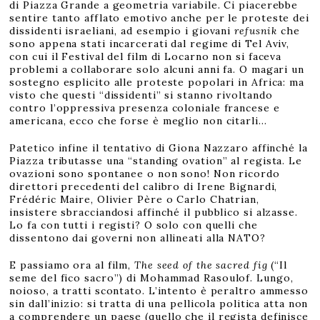
di Piazza Grande a geometria variabile. Ci piacerebbe
sentire tanto afflato emotivo anche per le proteste dei
dissidenti israeliani, ad esempio i giovani
refusnik
che
sono appena stati incarcerati dal regime di Tel Aviv,
con cui il Festival del film di Locarno non si faceva
problemi a collaborare solo alcuni anni fa. O magari un
sostegno esplicito alle proteste popolari in Africa: ma
visto che questi “dissidenti” si stanno rivoltando
contro l’oppressiva presenza coloniale francese e
americana, ecco che forse è meglio non citarli…
Patetico infine il tentativo di Giona Nazzaro affinché la
Piazza tributasse una “standing ovation” al regista. Le
ovazioni sono spontanee o non sono! Non ricordo
direttori precedenti del calibro di Irene Bignardi,
Frédéric Maire, Olivier Père o Carlo Chatrian,
insistere sbracciandosi affinché il pubblico si alzasse.
Lo fa con tutti i registi? O solo con quelli che
dissentono dai governi non allineati alla NATO?
E passiamo ora al film,
The seed of the sacred fig
(“Il
seme del fico sacro”) di Mohammad Rasoulof. Lungo,
noioso, a tratti scontato. L’intento è peraltro ammesso
sin dall’inizio: si tratta di una pellicola politica atta non
a comprendere un paese (quello che il regista definisce