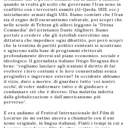
quando in realtà gli sciiti che governano l’Iran sono in
conflitto con i terroristi sunniti (Al-Qaeda, ISIS, ecc.)
inizialmente armati dagli USA. Siamo convinti che l’Iran
sia il regno dell’oscurantismo culturale, poi scopri che
nelle scuole di Tehran gli allievi leggono la “Divina
Commedia” del (cristiano) Dante Alighieri. Siamo
portati a credere che gli Aytollah esercitino una
dittatura che impedisce ogni dibattito, poi però scopri
che la trentina di partiti politici esistenti si scontrano
e agiscono sulla base di programmi elettorali
profondamente diversi sul piano economico, sociale e
ideologico. Il giornalista italiano Diego Siragusa dice
bene: “vogliamo lasciare agli iraniani il diritto di far
evolvere i loro costumi e le loro consuetudini senza
pregiudizi e ingerenze esterne? In occidente abbiamo
il vizio, duro a morire, di guardare tutto ‘coi nostri
occhi’, di voler uniformare tutto e di giudicare e
condannare ciò che è diverso. Una malattia indotta
dalla globalizzazione e dall’americanismo più
perverso”.
E ora andiamo al Festival Internazionale del Film di
Locarno (io mi ostino ancora a chiamarlo con il suo
nome originale, in lingua italiana). Finiti i tempi in cui a