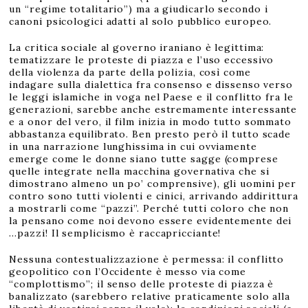
un “regime totalitario”) ma a giudicarlo secondo i
canoni psicologici adatti al solo pubblico europeo.
La critica sociale al governo iraniano è legittima:
tematizzare le proteste di piazza e l’uso eccessivo
della violenza da parte della polizia, così come
indagare sulla dialettica fra consenso e dissenso verso
le leggi islamiche in voga nel Paese e il conflitto fra le
generazioni, sarebbe anche estremamente interessante
e a onor del vero, il film inizia in modo tutto sommato
abbastanza equilibrato. Ben presto però il tutto scade
in una narrazione lunghissima in cui ovviamente
emerge come le donne siano tutte sagge (comprese
quelle integrate nella macchina governativa che si
dimostrano almeno un po’ comprensive), gli uomini per
contro sono tutti violenti e cinici, arrivando addirittura
a mostrarli come “pazzi”. Perché tutti coloro che non
la pensano come noi devono essere evidentemente dei
…pazzi! Il semplicismo è raccapricciante!
Nessuna contestualizzazione è permessa: il conflitto
geopolitico con l’Occidente è messo via come
“complottismo”; il senso delle proteste di piazza è
banalizzato (sarebbero relative praticamente solo alla