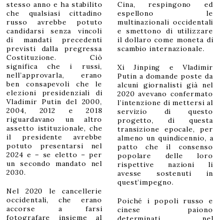
stesso anno e ha stabilito
Cina, respingono ed
che qualsiasi cittadino
espellono le
russo avrebbe potuto
multinazionali occidentali
candidarsi senza vincoli
e smettono di utilizzare
di mandati precedenti
il dollaro come moneta di
previsti dalla pregressa
scambio internazionale.
Costituzione. Ciò
significa che i russi,
Xi Jinping e Vladimir
nell’approvarla, erano
Putin a domande poste da
ben consapevoli che le
alcuni giornalisti già nel
elezioni presidenziali di
2020 avevano confermato
Vladimir Putin del 2000,
l’intenzione di mettersi al
2004, 2012 e 2018
servizio di questo
riguardavano un altro
progetto, di questa
assetto istituzionale, che
transizione epocale, per
il presidente avrebbe
almeno un quindicennio, a
potuto presentarsi nel
patto che il consenso
2024 e – se eletto – per
popolare delle loro
un secondo mandato nel
rispettive nazioni li
2030.
avesse sostenuti in
quest’impegno.
Nel 2020 le cancellerie
occidentali, che erano
Poiché i popoli russo e
accorse a farsi
cinese paiono
fotografare insieme al
determinati nel