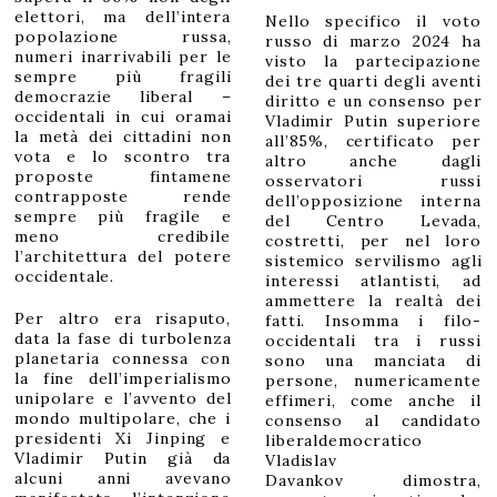
elettori, ma dell’intera
Nello specifico il voto
popolazione russa,
russo di marzo 2024 ha
numeri inarrivabili per le
visto la partecipazione
sempre più fragili
dei tre quarti degli aventi
democrazie liberal –
diritto e un consenso per
occidentali in cui oramai
Vladimir Putin superiore
la metà dei cittadini non
all’85%, certificato per
vota e lo scontro tra
altro anche dagli
proposte fintamene
osservatori russi
contrapposte rende
dell’opposizione interna
sempre più fragile e
del Centro Levada,
meno credibile
costretti, per nel loro
l’architettura del potere
sistemico servilismo agli
occidentale.
interessi atlantisti, ad
ammettere la realtà dei
Per altro era risaputo,
fatti. Insomma i filo-
data la fase di turbolenza
occidentali tra i russi
planetaria connessa con
sono una manciata di
la fine dell’imperialismo
persone, numericamente
unipolare e l’avvento del
effimeri, come anche il
mondo multipolare, che i
consenso al candidato
presidenti Xi Jinping e
liberaldemocratico
Vladimir Putin già da
Vladislav
alcuni anni avevano
Davankov dimostra,