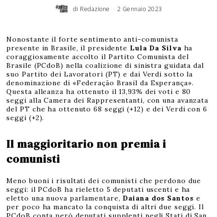
di
Redazione
2 Gennaio 2023
Nonostante il forte sentimento anti-comunista
presente in Brasile, il presidente
Lula Da Silva
ha
coraggiosamente accolto il Partito Comunista del
Brasile (PCdoB) nella coalizione di sinistra guidata dal
suo Partito dei Lavoratori (PT) e dai Verdi sotto la
denominazione di «Federação Brasil da Esperança».
Questa alleanza ha ottenuto il 13,93% dei voti e 80
seggi alla Camera dei Rappresentanti, con una avanzata
del PT che ha ottenuto 68 seggi (+12) e dei Verdi con 6
seggi (+2).
Il maggioritario non premia i
comunisti
Meno buoni i risultati dei comunisti che perdono due
seggi: il PCdoB ha rieletto 5 deputati uscenti e ha
eletto una nuova parlamentare,
Daiana dos Santos
e
per poco ha mancato la conquista di altri due seggi. Il
PCdoB conta però deputati supplenti negli Stati di San