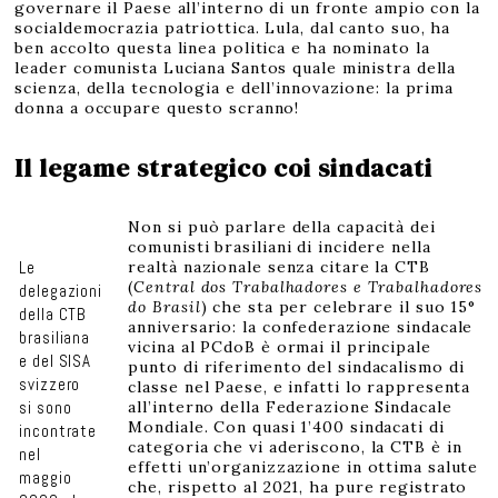
governare il Paese all’interno di un fronte ampio con la
socialdemocrazia patriottica. Lula, dal canto suo, ha
ben accolto questa linea politica e ha nominato la
leader comunista Luciana Santos quale ministra della
scienza, della tecnologia e dell’innovazione: la prima
donna a occupare questo scranno!
Il legame strategico coi sindacati
Non si può parlare della capacità dei
comunisti brasiliani di incidere nella
Le
realtà nazionale senza citare la CTB
(
Central dos Trabalhadores e Trabalhadores
delegazioni
do Brasil
) che sta per celebrare il suo 15°
della CTB
anniversario: la confederazione sindacale
brasiliana
vicina al PCdoB è ormai il principale
e del SISA
punto di riferimento del sindacalismo di
svizzero
classe nel Paese, e infatti lo rappresenta
si sono
all’interno della Federazione Sindacale
Mondiale. Con quasi 1’400 sindacati di
incontrate
categoria che vi aderiscono, la CTB è in
nel
effetti un’organizzazione in ottima salute
maggio
che, rispetto al 2021, ha pure registrato