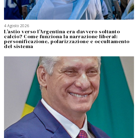
4 Agosto 2026
5
A
L’astio verso l’Argentina era davvero soltanto
g
o
calcio? Come funziona la narrazione liberal:
s
t
personificazione, polarizzazione e occultamento
o
2
del sistema
0
2
6