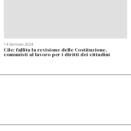
14 Gennaio 2024
Cile: fallita la revisione delle Costituzione,
comunisti al lavoro per i diritti dei cittadini