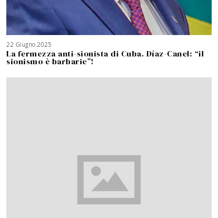
22 Giugno 2025
1
8
La fermezza anti-sionista di Cuba. Díaz-Canel: “il
M
a
sionismo è barbarie”!
g
g
i
o
2
0
2
6