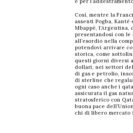
e per l’addestramento 
Così, mentre la Franci
assenti Pogba, Kanté 
Mbappé, l’Argentina, d
presentandosi con le 
all’esordio nella comp
potendovi arrivare c
storica, come sottolin
questi giorni diversi
dollari, nei settori d
di gas e petrolio, in
di sterline che regal
ogni caso anche i qata
assicurata il gas natu
stratosferico con Qat
buona pace dell’Unione
chi di libero mercato 