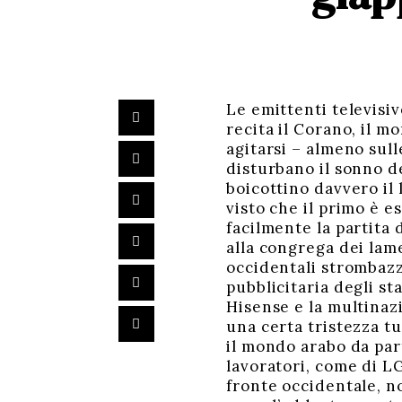
Le emittenti televisi
recita il Corano, il m
agitarsi – almeno sull
disturbano il sonno de
boicottino davvero il 
visto che il primo è e
facilmente la partita 
alla congrega dei lame
occidentali strombazza
pubblicitaria degli st
Hisense e la multinaz
una certa tristezza tu
il mondo arabo da par
lavoratori, come di LG
fronte occidentale, n