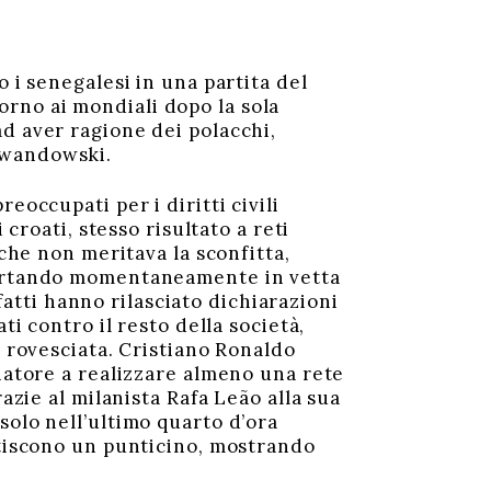
 i senegalesi in una partita del
itorno ai mondiali dopo la sola
d aver ragione dei polacchi,
ewandowski.
eoccupati per i diritti civili
 croati, stesso risultato a reti
 che non meritava la sconfitta,
 portando momentaneamente in vetta
nfatti hanno rilasciato dichiarazioni
ti contro il resto della società,
a rovesciata. Cristiano Ronaldo
ciatore a realizzare almeno una rete
azie al milanista Rafa Leão alla sua
solo nell’ultimo quarto d’ora
rtiscono un punticino, mostrando