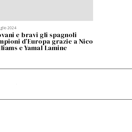
glio 2024
9
S
ovani e bravi gli spagnoli
e
t
t
mpioni d’Europa grazie a Nico
e
m
lliams e Yamal Lamine
b
r
e
2
0
2
4