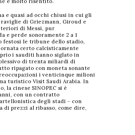
ne è molto risentito.
a e quasi ad occhi chiusi in cui gli
eraviglie di Griezmann, Giroud e
teriori di Messi, pur
nda e perde sonoramente 2 a 1
 festosi le tribune dello stadio,
ornata certo calcisticamente
rio i sauditi hanno siglato in
lessivo di trenta miliardi di
l tutto ripagato con moneta sonante
reoccupazioni i venticinque milioni
 turistico Visit Saudi Arabia. In
io, la cinese SINOPEC si è
 anni, con un contratto
rtellonistica degli stadi – con
 di prezzi al ribasso, come dire,