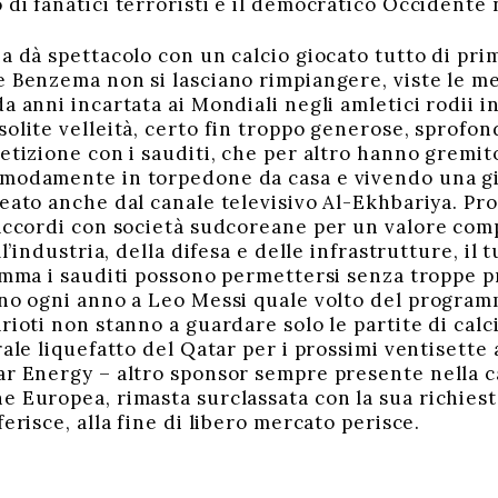
di fanatici terroristi e il democratico Occidente 
a dà spettacolo con un calcio giocato tutto di prim
e Benzema non si lasciano rimpiangere, viste le m
a anni incartata ai Mondiali negli amletici rodii in
solite velleità, certo fin troppo generose, sprofo
etizione con i sauditi, che per altro hanno gremito
omodamente in torpedone da casa e vivendo una gi
eato anche dal canale televisivo Al-Ekhbariya. Prop
 accordi con società sudcoreane per un valore comp
ell’industria, della difesa e delle infrastrutture, i
somma i sauditi possono permettersi senza troppe p
ano ogni anno a Leo Messi quale volto del programma
rioti non stanno a guardare solo le partite di calc
rale liquefatto del Qatar per i prossimi ventisette
ar Energy – altro sponsor sempre presente nella ca
 Europea, rimasta surclassata con la sua richiesta
ferisce, alla fine di libero mercato perisce.