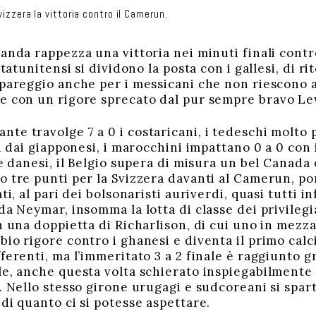
izzera la vittoria contro il Camerun.
anda rappezza una vittoria nei minuti finali contro
statunitensi si dividono la posta con i gallesi, di r
 pareggio anche per i messicani che non riescono a
 e con un rigore sprecato dal pur sempre bravo L
e travolge 7 a 0 i costaricani, i tedeschi molto pr
1 dai giapponesi, i marocchini impattano 0 a 0 con i
 e danesi, il Belgio supera di misura un bel Canada
ro tre punti per la Svizzera davanti al Camerun,
ti, al pari dei bolsonaristi auriverdi, quasi tutti i
da Neymar, insomma la lotta di classe dei privilegia
n una doppietta di Richarlison, di cui uno in mezz
bio rigore contro i ghanesi e diventa il primo cal
ferenti, ma l’immeritato 3 a 2 finale è raggiunto gr
le, anche questa volta schierato inspiegabilmente 
s. Nello stesso girone urugagi e sudcoreani si spa
di quanto ci si potesse aspettare.