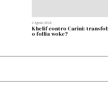
2 Agosto 2024
Khelif contro Carini: transfo
o follia woke?