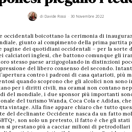
di
Davide Rossi
30 Novembre 2022
4
D
i
c
e
m
b
r
ve occidentali boicottano la cerimonia di inauguraz
e
2
ondiale, giunto al compimento della prima partita p
0
2
2
e pagine dei quotidiani occidentali – per la sorte 
i calciatori inglesi, che battono comunque gli irani
loro stesso paese arzigogolando in distinzioni poc
spressione del libero consenso del secondo. Intanto
d’apertura contro i padroni di casa qatarioti, più m
ntosi quando scoprono che gli alcolici non sono in
no per i diritti civili, ma oramai non contano nep
adi del mondiale, i due sponsor più importanti sono
ionale del turismo Wanda, Coca Cola e Adidas, ch
tta vintage. Alla fine appare chiaro che tutto ques
te del declinante Occidente nasca da un fatto molt
BTQ+, son solo un pretesto, il fatto è che gli stati
on si prestano più a cacciar milioni di petrodollar