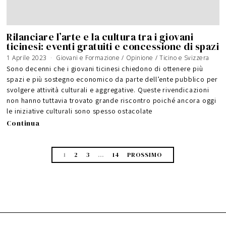
Rilanciare l’arte e la cultura tra i giovani
ticinesi: eventi gratuiti e concessione di spazi
1 Aprile 2023
Giovani e Formazione
/
Opinione
/
Ticino e Svizzera
Sono decenni che i giovani ticinesi chiedono di ottenere più
spazi e più sostegno economico da parte dell’ente pubblico per
svolgere attività culturali e aggregative. Queste rivendicazioni
non hanno tuttavia trovato grande riscontro poiché ancora oggi
le iniziative culturali sono spesso ostacolate
Continua
1
2
3
…
14
PROSSIMO