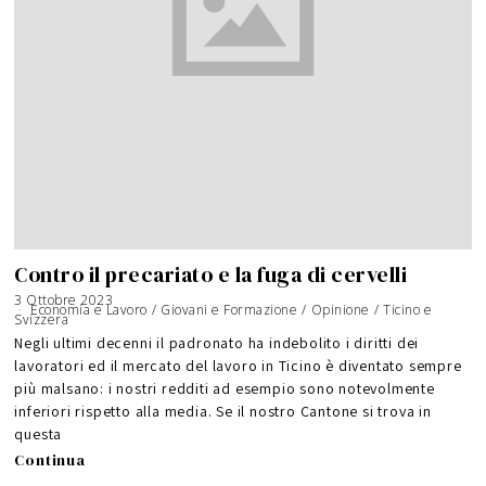
Contro il precariato e la fuga di cervelli
3 Ottobre 2023
Economia e Lavoro
/
Giovani e Formazione
/
Opinione
/
Ticino e
Svizzera
Negli ultimi decenni il padronato ha indebolito i diritti dei
lavoratori ed il mercato del lavoro in Ticino è diventato sempre
più malsano: i nostri redditi ad esempio sono notevolmente
inferiori rispetto alla media. Se il nostro Cantone si trova in
questa
Continua