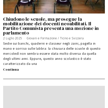
Chiudono le scuole, ma prosegue la
mobilitazione dei docenti neoabilitati. Il
Partito Comunista presenta una mozione in
parlamento
2 Luglio 2025
1
Giovani e Formazione
/
Ticino e Svizzera
8
M
Sedie sui banchi, quaderni e classeur negli zaini, pagella in
a
g
mano e sorriso sulle labbra: la chiusura delle scuole di questo
g
i
mercoledì non sembra essere stata molto diversa da quella
o
2
0
degli ultimi anni. Eppure, questo anno scolastico è stato
2
6
caratterizzato da una
Continua