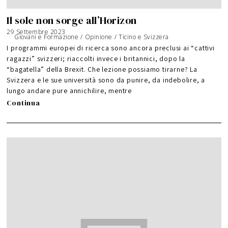
Il sole non sorge all’Horizon
29 Settembre 2023
Giovani e Formazione
/
Opinione
/
Ticino e Svizzera
I programmi europei di ricerca sono ancora preclusi ai “cattivi
ragazzi” svizzeri; riaccolti invece i britannici, dopo la
“bagatella” della Brexit. Che lezione possiamo tirarne? La
Svizzera e le sue università sono da punire, da indebolire, a
lungo andare pure annichilire, mentre
Continua