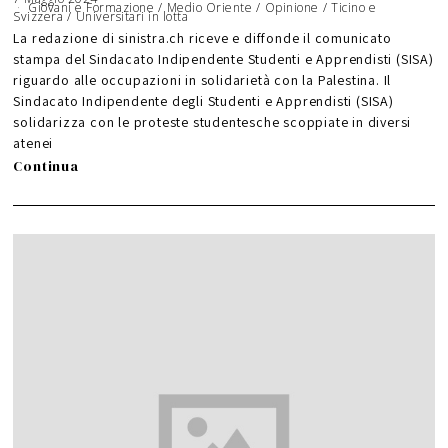
Giovani e Formazione
M
/
Medio Oriente
/
Opinione
/
Ticino e
Svizzera
/
Universitari in lotta
a
g
g
La redazione di sinistra.ch riceve e diffonde il comunicato
i
o
stampa del Sindacato Indipendente Studenti e Apprendisti (SISA)
2
0
riguardo alle occupazioni in solidarietà con la Palestina. Il
2
4
Sindacato Indipendente degli Studenti e Apprendisti (SISA)
solidarizza con le proteste studentesche scoppiate in diversi
atenei
Continua