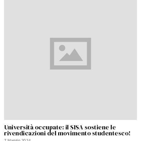
Università occupate: il SISA sostiene le
rivendicazioni del movimento studentesco!
7 Maggio 2024
8