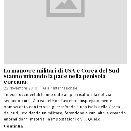
La manovre militari di USA e Corea del Sud
stanno minando la pace nella penisola
coreana.
23 Novembre 2010
1
Asia
/
Internazionale
9
G
I media occidentali hanno dato ampio risalto alla notizia
e
n
secondo cui la Corea del Nord avrebbe inspiegabilmente
n
a
bombardato con ferocia guerrafondaia una isola della Corea
i
o
2
del Sud, uccidendo un militare, ferendone alcuni altri e creando
0
1
enormi danni materiali a impostazioni civili. Quello
1
Continua