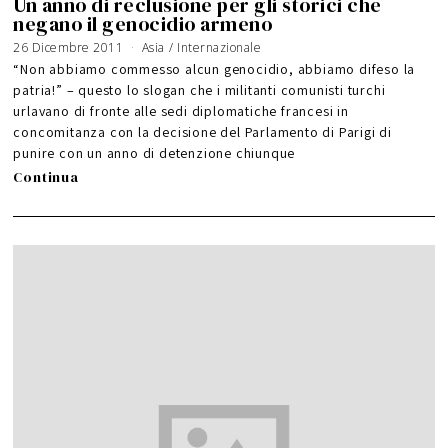
Un anno di reclusione per gli storici che
negano il genocidio armeno
26 Dicembre 2011
9
Asia
/
Internazionale
G
i
“Non abbiamo commesso alcun genocidio, abbiamo difeso la
u
g
patria!” – questo lo slogan che i militanti comunisti turchi
n
o
urlavano di fronte alle sedi diplomatiche francesi in
2
0
1
concomitanza con la decisione del Parlamento di Parigi di
6
punire con un anno di detenzione chiunque
Continua