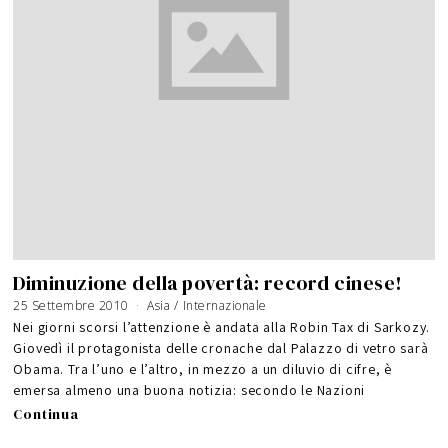
Diminuzione della povertà: record cinese!
25 Settembre 2010
6
Asia
/
Internazionale
G
i
Nei giorni scorsi l’attenzione è andata alla Robin Tax di Sarkozy.
u
g
Giovedì il protagonista delle cronache dal Palazzo di vetro sarà
n
o
Obama. Tra l’uno e l’altro, in mezzo a un diluvio di cifre, è
2
0
1
emersa almeno una buona notizia: secondo le Nazioni
6
Continua