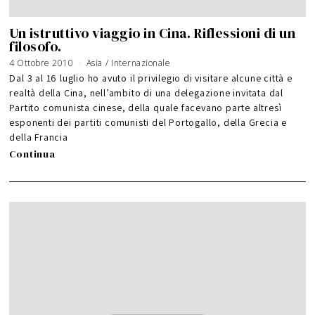
Un istruttivo viaggio in Cina. Riflessioni di un
filosofo.
4 Ottobre 2010
6
Asia
/
Internazionale
G
i
Dal 3 al 16 luglio ho avuto il privilegio di visitare alcune città e
u
g
realtà della Cina, nell’ambito di una delegazione invitata dal
n
o
Partito comunista cinese, della quale facevano parte altresì
2
0
1
esponenti dei partiti comunisti del Portogallo, della Grecia e
6
della Francia
Continua