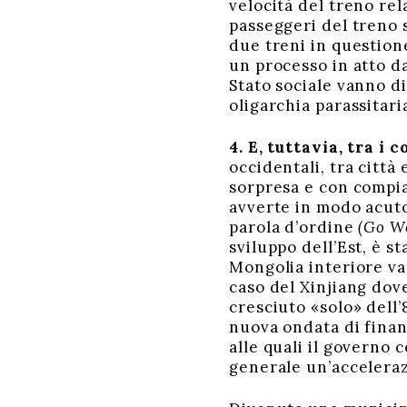
velocità del treno re
passeggeri del treno 
due treni in questione
un processo in atto d
Stato sociale vanno di
oligarchia parassitari
4. E, tuttavia, tra i 
occidentali, tra città
sorpresa e con compia
avverte in modo acuto
parola d’ordine
(Go W
sviluppo dell’Est, è st
Mongolia interiore van
caso del Xinjiang dove 
cresciuto «solo» dell’
nuova ondata di finanz
alle quali il governo 
generale un’accelerazi