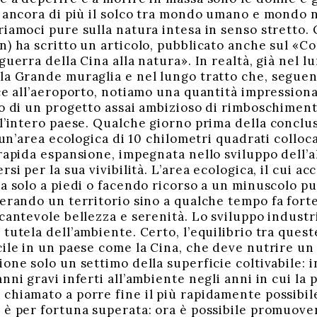
e ancora di più il solco tra mondo umano e mondo n
riamoci pure sulla natura intesa in senso stretto.
) ha scritto un articolo, pubblicato anche sul «Cor
guerra della Cina alla natura». In realtà, già nel l
la Grande muraglia e nel lungo tratto che, seguen
uce all’aeroporto, notiamo una quantità impression
to di un progetto assai ambizioso di rimboschiment
 l’intero paese. Qualche giorno prima della conclu
e un’area ecologica di 10 chilometri quadrati collo
 rapida espansione, impegnata nello sviluppo dell’
si per la sua vivibilità. L’area ecologica, il cui ac
a solo a piedi o facendo ricorso a un minuscolo pu
perando un territorio sino a qualche tempo fa for
ncantevole bellezza e serenità. Lo sviluppo indust
tutela dell’ambiente. Certo, l’equilibrio tra ques
cile in un paese come la Cina, che deve nutrire u
one solo un settimo della superficie coltivabile: 
nni gravi inferti all’ambiente negli anni in cui la p
chiamato a porre fine il più rapidamente possibile 
 è per fortuna superata: ora è possibile promuove