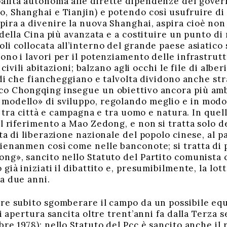
lità autonoma alle dirette dipendenze del govern
, Shanghai e Tianjin) e potendo così usufruire di 
ira a divenire la nuova Shanghai, aspira cioè non 
 della Cina più avanzata e a costituire un punto di
i collocata all’interno del grande paese asiatico 
no i lavori per il potenziamento delle infrastrutt
i civili abitazioni; balzano agli occhi le file di al
rdi che fiancheggiano e talvolta dividono anche stra
o Chongqing insegue un obiettivo ancora più ambi
odello» di sviluppo, regolando meglio e in modo 
à, tra città e campagna e tra uomo e natura. In que
il riferimento a Mao Zedong, e non si tratta solo 
ta di liberazione nazionale del popolo cinese, al p
ienanmen così come nelle banconote; si tratta di pr
ng», sancito nello Statuto del Partito comunista c
già iniziati il dibattito e, presumibilmente, la lot
a due anni.
re subito sgomberare il campo da un possibile equ
di apertura sancita oltre trent’anni fa dalla Terza 
re 1978): nello Statuto del Pcc è sancito anche il 