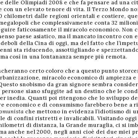
te delle Olimpiadi 2008 e che fa pensare ad una ci
e con un elevato tenore di vita. Il Terzo Mondo n
 chilometri dalle regioni orientali e costiere, que
egalopoli che complessivamente conta 32 milioni 
guire faticosamente il miracolo economico. Non c
enso paese asiatico, ma il mancato incontro con es
 deboli della Cina di oggi, ma del fatto che l’impe
cenni sta riducendo, assottigliando e spezzettando
uma così in una lontananza sempre più remota.
heranno certo coloro che a questo punto storcera
urbanizzazione, miracolo economico di ampiezza e
! Questo snobismo da gran signore sembra considera
di persone siano sfuggite ad un destino che le con
er inedia. Quanti poi ritengono che lo sviluppo de
e economico e di consumismo farebbero bene a ril
 comunista
che mettono in evidenza l’idiotismo di un
e di confini ristretti e invalicabili. Visitando oggi
chilometri di distanza, la Grande muraglia, ci si 
ma anche nel 2000, negli anni cioè dei due miei pr