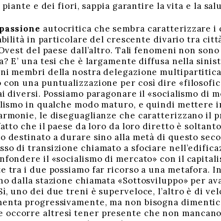
e piante e dei fiori, sappia garantire la vita e la s
a passione
autocritica che sembra caratterizzare i 
rabilità in particolare del crescente divario tra ci
l’Ovest del paese dall’altro. Tali fenomeni non son
na? E’ una tesi che è largamente diffusa nella sini
uni membri della nostra delegazione multipartitica.
 con una puntualizzazione per così dire «filosofic
ai diversi. Possiamo paragonare il «socialismo di m
alismo in qualche modo maturo, e quindi mettere in 
armonie, le diseguaglianze che caratterizzano il p
 fatto che il paese da loro da loro diretto è soltant
io destinato a durare sino alla metà di questo sec
sso di transizione chiamato a sfociare nell’edific
nfondere il «socialismo di mercato» con il capitali
te tra i due possiamo far ricorso a una metafora. I
ano dalla stazione chiamata «Sottosviluppo» per av
ì, uno dei due treni è superveloce, l’altro è di vel
umenta progressivamente, ma non bisogna dimentic
occorre altresì tener presente che non mancano c