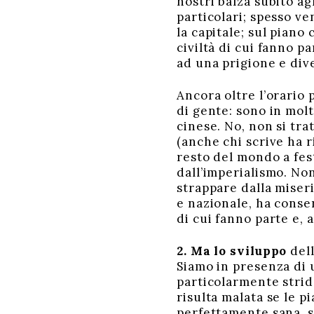
nostri balza subito agl
particolari; spesso v
la capitale; sul pian
civiltà di cui fanno p
ad una prigione e div
Ancora oltre l’orario
di gente: sono in mol
cinese. No, non si tra
(anche chi scrive ha r
resto del mondo a fest
dall’imperialismo. Non
strappare dalla miseri
e nazionale, ha conse
di cui fanno parte e, a
2. Ma lo sviluppo
del
Siamo in presenza di
particolarmente stride
risulta malata se le p
perfettamente sana, s