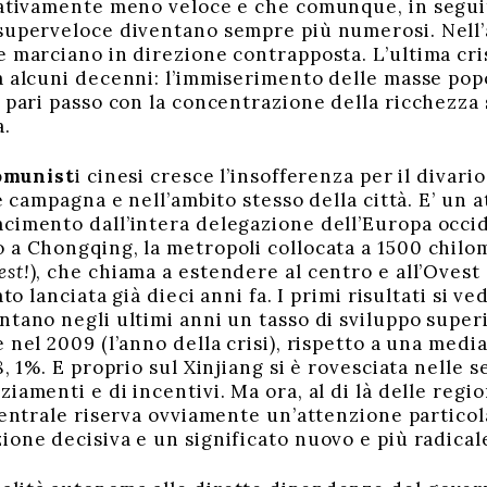
lativamente meno veloce e che comunque, in seguit
superveloce diventano sempre più numerosi. Nell’a
 marciano in direzione contrapposta. L’ultima cris
a alcuni decenni: l’immiserimento delle masse pop
 pari passo con la concentrazione della ricchezza 
a.
comunist
i cinesi cresce l’insofferenza per il divar
 e campagna e nell’ambito stesso della città. E’ un
cimento dall’intera delegazione dell’Europa occid
 a Chongqing, la metropoli collocata a 1500 chilome
est!
), che chiama a estendere al centro e all’Ovest
ato lanciata già dieci anni fa. I primi risultati si v
tano negli ultimi anni un tasso di sviluppo superi
nel 2009 (l’anno della crisi), rispetto a una media 
8, 1%. E proprio sul Xinjiang si è rovesciata nelle 
iamenti e di incentivi. Ma ora, al di là delle regi
centrale riserva ovviamente un’attenzione particola
one decisiva e un significato nuovo e più radicale