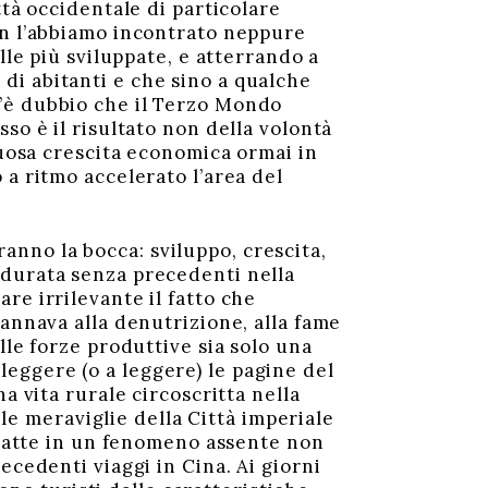
ttà occidentale di particolare
on l’abbiamo incontrato neppure
lle più sviluppate, e atterrando a
di abitanti e che sino a qualche
’è dubbio che il Terzo Mondo
so è il risultato non della volontà
tuosa crescita economica ormai in
 a ritmo accelerato l’area del
nno la bocca: sviluppo, crescita,
 durata senza precedenti nella
re irrilevante il fatto che
dannava alla denutrizione, alla fame
lle forze produttive sia solo una
eggere (o a leggere) le pagine del
a vita rurale circoscritta nella
 le meraviglie della Città imperiale
imbatte in un fenomeno assente non
ecedenti viaggi in Cina. Ai giorni