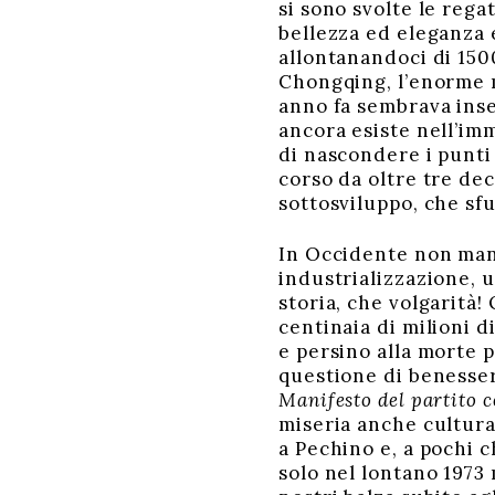
si sono svolte le rega
bellezza ed eleganza 
allontanandoci di 1500
Chongqing, l’enorme m
anno fa sembrava inse
ancora esiste nell’imm
di nascondere i punti
corso da oltre tre de
sottosviluppo, che sf
In Occidente non manc
industrializzazione, 
storia, che volgarità
centinaia di milioni 
e persino alla morte p
questione di benesser
Manifesto del partito
miseria anche cultural
a Pechino e, a pochi 
solo nel lontano 1973 