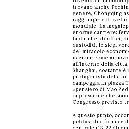
Divenuta una municipa
trovano anche Pechino
genere, Chongqing asp
raggiungere il livello
mondiale. La megalopol
enorme cantiere: fervo
fabbriche, di uffici, d
custoditi, le siepi ve
del miracolo economic
nazione come «nuovo m
all’interno della citt
Shanghai, costante è 
protagonista della lot
campeggia in piazza T
«pensiero di Mao Zedo
impressione che siano 
Congresso previsto tr
A questo punto, occor
politica di riforma e 
centrale (18-22 dicemb