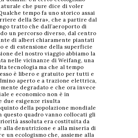
aturale che pure dice di voler
 Qualche tempo fa uno storico assai
riere della Sera», che a partire dal
ungo tratto che dall’aeroporto di
do un percorso diverso, dal centro
ante di alberi chiaramente piantati
o e di estensione della superficie
sione del nostro viaggio abbiamo la
cata nelle vicinanze di Weifang, una
alta tecnologia ma che al tempo
cesso è libero e gratuito per tutti e
lmino aperto e a trazione elettrica,
temente degradato e che ora invece
riale e economico non è in
te due esigenze risulta
n quinto della popolazione mondiale
in questo quadro vanno collocati gli
riorità assoluta era costituita da
alla denutrizione e alla miseria di
re un ecologismo che, assieme alla