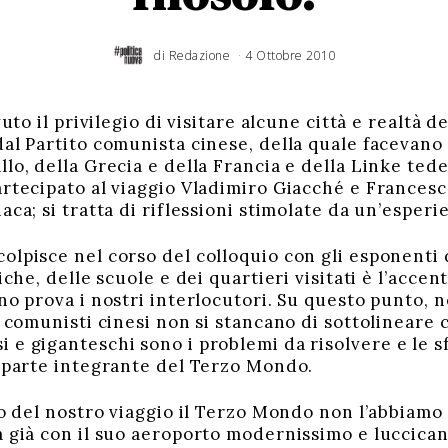
di
Redazione
4 Ottobre 2010
6
G
i
u
g
n
o
2
vuto il privilegio di visitare alcune città e realtà d
0
1
al Partito comunista cinese, della quale facevano 
6
o, della Grecia e della Francia e della Linke tedesc
artecipato al viaggio Vladimiro Giacché e Francesc
aca; si tratta di riflessioni stimolate da un’esperi
olpisce nel corso del colloquio con gli esponenti
iche, delle scuole e dei quartieri visitati è l’accen
no prova i nostri interlocutori. Su questo punto, n
I comunisti cinesi non si stancano di sottolineare
 e giganteschi sono i problemi da risolvere e le 
a parte integrante del Terzo Mondo.
rso del nostro viaggio il Terzo Mondo non l’abbiamo
a già con il suo aeroporto modernissimo e luccica