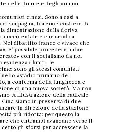
alute delle donne e degli uomini.
comunisti cinesi. Sono a essi a
ttà e campagna, tra zone costiere da
o la dimostrazione della deriva
stra occidentale e che sembra
 Nel dibattito franco e vivace che
a». E’ possibile procedere a due
ercato» con il socialismo da noi
evidenza i limiti, le
rimo: sono gli stessi comunisti
o nello «stadio primario del
olo, a conferma della lunghezza e
azione di una nuova società. Ma non
smo. A illustrazione della radicale
n Cina siamo in presenza di due
anzare in direzione della stazione
ocità più ridotta: per questo la
are che entrambi avanzano verso il
erto gli sforzi per accrescere la