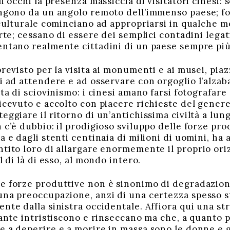
i occhi la presenza massiccia di visitatori cinesi: 
engono da un angolo remoto dell’immenso paese; for
o culturale cominciano ad appropriarsi in qualche 
arte; cessano di essere dei semplici contadini legati
entano realmente cittadini di un paese sempre pi
 previsto per la visita ai monumenti e ai musei, pi
ti ad attendere e ad osservare con orgoglio l’alza
tta di sciovinismo: i cinesi amano farsi fotografare 
icevuto e accolto con piacere richieste del genere)
eggiare il ritorno di un’antichissima civiltà a lun
 c’è dubbio: il prodigioso sviluppo delle forze prod
a e dagli stenti centinaia di milioni di uomini, ha 
ntito loro di allargare enormemente il proprio o
l di là di esso, al mondo intero.
le forze produttive non è sinonimo di degradazion
 una preoccupazione, anzi di una certezza spesso
nte dalla sinistra occidentale. Affiora qui una st
iante intristiscono e rinseccano ma che, a quanto 
e a deperire e a morire in massa sono le donne e 