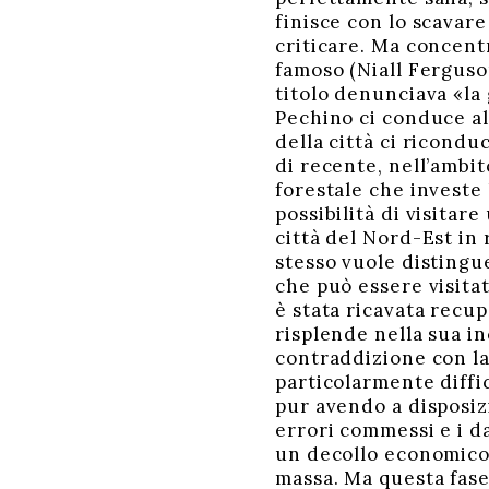
finisce con lo scavar
criticare. Ma concent
famoso (Niall Ferguson
titolo denunciava «la 
Pechino ci conduce al
della città ci ricond
di recente, nell’ambi
forestale che investe
possibilità di visitar
città del Nord-Est in
stesso vuole distinguer
che può essere visitat
è stata ricavata recu
risplende nella sua i
contraddizione con la 
particolarmente diffi
pur avendo a disposizi
errori commessi e i da
un decollo economico 
massa. Ma questa fase