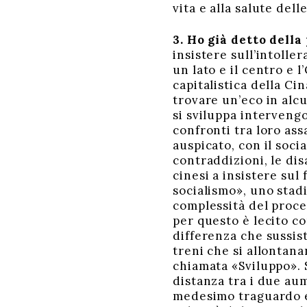
vita e alla salute dell
3. Ho già detto dell
insistere sull’intolle
un lato e il centro e 
capitalistica della Ci
trovare un’eco in alc
si sviluppa intervengo
confronti tra loro ass
auspicato, con il soci
contraddizioni, le dis
cinesi a insistere sul
socialismo», uno stad
complessità del proce
per questo è lecito co
differenza che sussis
treni che si allontan
chiamata «Sviluppo». S
distanza tra i due a
medesimo traguardo e 