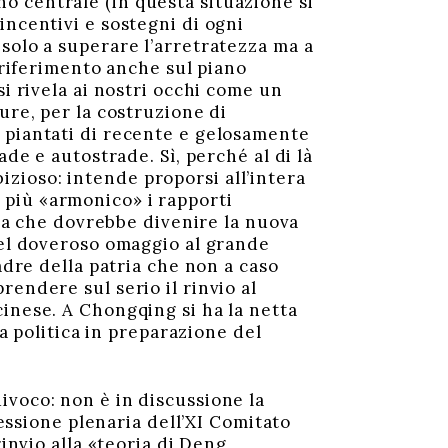
o centrale (in questa situazione si
incentivi e sostegni di ogni
solo a superare l’arretratezza ma a
 riferimento anche sul piano
si rivela ai nostri occhi come un
ure, per la costruzione di
beri piantati di recente e gelosamente
de e autostrade. Sì, perché al di là
zioso: intende proporsi all’intera
più «armonico» i rapporti
lla che dovrebbe divenire la nuova
del doveroso omaggio al grande
adre della patria che non a caso
endere sul serio il rinvio al
inese. A Chongqing si ha la netta
ta politica in preparazione del
ivoco: non è in discussione la
sessione plenaria dell’XI Comitato
rinvio alla «teoria di Deng