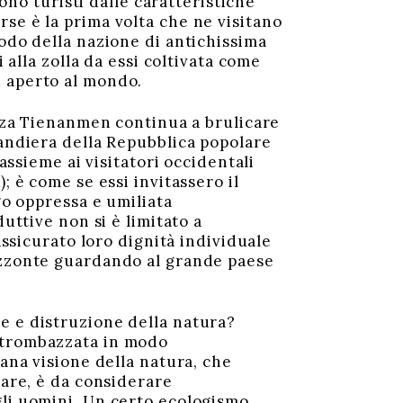
sono turisti dalle caratteristiche
se è la prima volta che ne visitano
modo della nazione di antichissima
 alla zolla da essi coltivata come
ù aperto al mondo.
azza Tienanmen continua a brulicare
bandiera della Repubblica popolare
assieme ai visitatori occidentali
; è come se essi invitassero il
go oppressa e umiliata
uttive non si è limitato a
assicurato loro dignità individuale
rizzonte guardando al grande paese
e e distruzione della natura?
 strombazzata in modo
rana visione della natura, che
pare, è da considerare
gli uomini. Un certo ecologismo