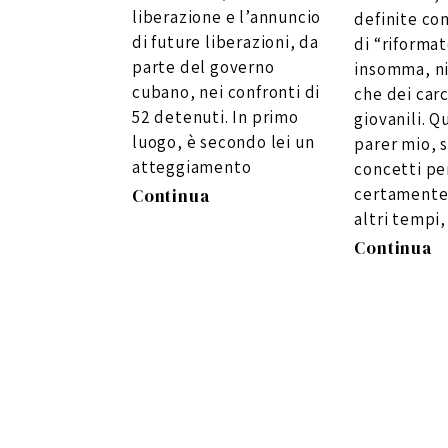
liberazione e l’annuncio
definite con
di future liberazioni, da
di “riformat
parte del governo
insomma, ni
cubano, nei confronti di
che dei carc
52 detenuti. In primo
giovanili. Q
luogo, è secondo lei un
parer mio, 
atteggiamento
concetti per
certamente r
Continua
altri tempi,
Continua