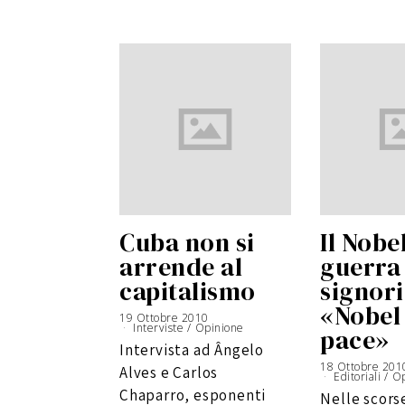
Cuba non si
Il Nobe
arrende al
guerra 
capitalismo
signori
«Nobel 
19 Ottobre 2010
Interviste
/
Opinione
pace»
Intervista ad Ângelo
18 Ottobre 201
Alves e Carlos
Editoriali
/
Op
Chaparro, esponenti
Nelle scors