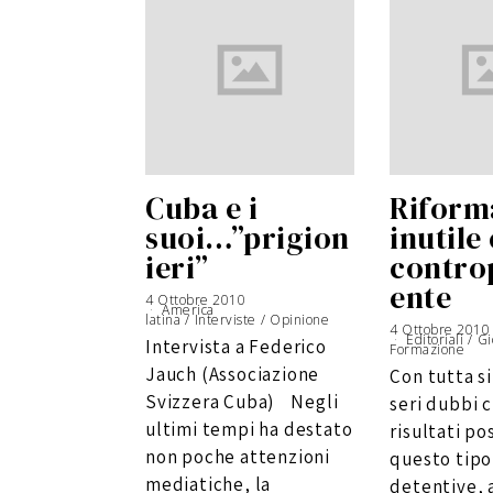
Cuba e i
Riform
suoi…”prigion
inutile 
ieri”
contro
ente
4 Ottobre 2010
6
America
G
latina
/
Interviste
i
/
Opinione
u
4 Ottobre 2010
g
Editoriali
/
Gi
Intervista a Federico
n
Formazione
o
2
Jauch (Associazione
Con tutta s
0
1
6
Svizzera Cuba) Negli
seri dubbi c
ultimi tempi ha destato
risultati pos
non poche attenzioni
questo tipo
mediatiche, la
detentive, a