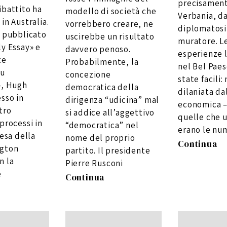
o
1
precisament
b
0
ibattito ha
modello di società che
r
Verbania, da
e
2
in Australia.
vorrebbero creare, ne
0
diplomatos
1
o pubblicato
0
uscirebbe un risultato
muratore. L
ly Essay» e
davvero penoso.
esperienze 
te
Probabilmente, la
nel Bel Pae
su
concezione
state facili: 
», Hugh
democratica della
dilaniata dal
sso in
dirigenza “udicina” mal
economica –
tro
si addice all’aggettivo
quelle che 
processi in
“democratica” nel
erano le nu
cesa della
nome del proprio
Continua
ngton
partito. Il presidente
n la
Pierre Rusconi
e
Continua