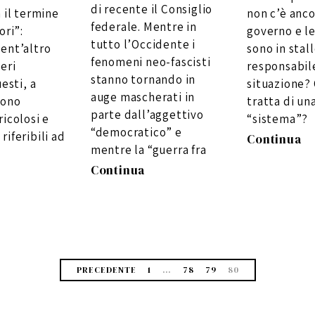
di recente il Consiglio
 il termine
non c’è anco
federale. Mentre in
ori”:
governo e le
tutto l’Occidente i
ent’altro
sono in stall
fenomeni neo-fascisti
eri
responsabil
stanno tornando in
uesti, a
situazione?
auge mascherati in
sono
tratta di una
parte dall’aggettivo
icolosi e
“sistema”?
“democratico” e
iferibili ad
Continua
mentre la “guerra fra
Continua
PRECEDENTE
1
…
78
79
80