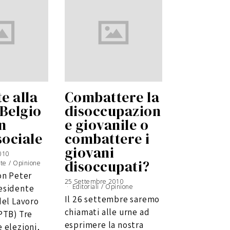
te alla
Combattere la
 Belgio
disoccupazion
n
e giovanile o
sociale
combattere i
giovani
010
6
G
disoccupati?
ste
/
i
Opinione
u
g
on Peter
n
o
25 Settembre 2010
6
2
G
Editoriali
/
Opinione
esidente
0
i
1
u
Il 26 settembre saremo
6
g
del Lavoro
n
o
chiamati alle urne ad
PTB) Tre
2
0
1
esprimere la nostra
 elezioni,
6