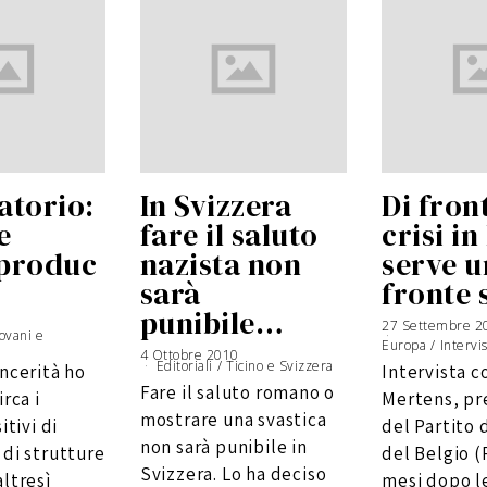
atorio:
In Svizzera
Di fron
e
fare il saluto
crisi in
produc
nazista non
serve u
sarà
fronte 
punibile…
6
27 Settembre 2
ovani e
G
i
Europa
/
Intervi
u
4 Ottobre 2010
6
g
G
Editoriali
/
Ticino e Svizzera
incerità ho
Intervista c
n
i
o
u
Fare il saluto romano o
2
g
irca i
Mertens, pr
0
n
1
o
mostrare una svastica
6
2
itivi di
del Partito 
0
1
non sarà punibile in
 di strutture
del Belgio (
6
Svizzera. Lo ha deciso
ltresì
mesi dopo le