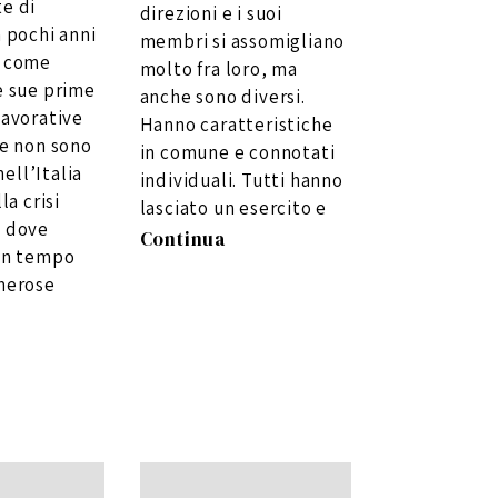
1
e di
direzioni e i suoi
0
 pochi anni
membri si assomigliano
i come
molto fra loro, ma
e sue prime
anche sono diversi.
lavorative
Hanno caratteristiche
se non sono
in comune e connotati
nell’Italia
individuali. Tutti hanno
la crisi
lasciato un esercito e
 dove
Continua
un tempo
merose