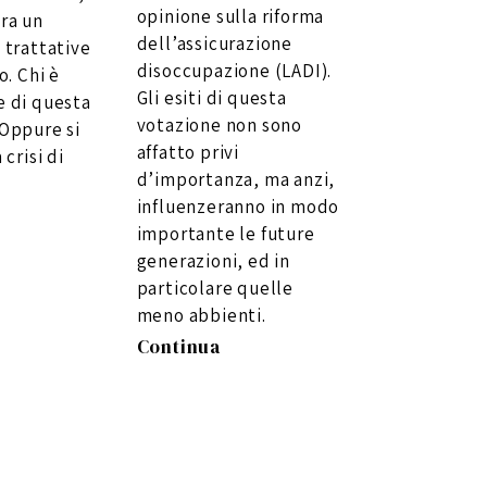
opinione sulla riforma
ra un
dell’assicurazione
 trattative
disoccupazione (LADI).
o. Chi è
Gli esiti di questa
e di questa
votazione non sono
 Oppure si
affatto privi
 crisi di
d’importanza, ma anzi,
influenzeranno in modo
importante le future
generazioni, ed in
particolare quelle
meno abbienti.
Continua