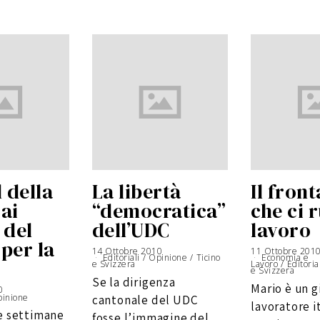
l della
La libertà
Il front
ai
“democratica”
che ci r
 del
dell’UDC
lavoro
per la
14 Ottobre 2010
1
11 Ottobre 201
Editoriali
/
Opinione
9
/
Ticino
Economia e
e Svizzera
O
Lavoro
/
Editoria
t
e Svizzera
t
Se la dirigenza
o
Mario è un 
0
1
b
9
r
inione
cantonale del UDC
O
e
lavoratore i
t
2
e settimane
t
0
fosse l’immagine del