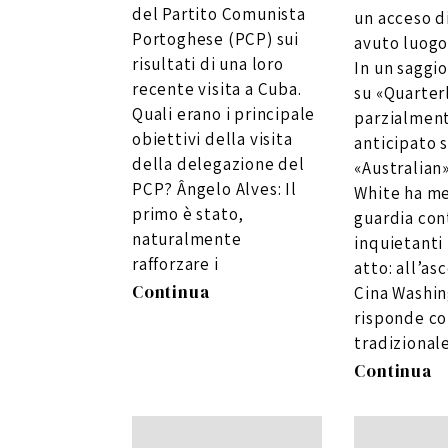
del Partito Comunista
un acceso d
Portoghese (PCP) sui
avuto luogo 
risultati di una loro
In un saggi
recente visita a Cuba.
su «Quarter
Quali erano i principale
parzialmen
obiettivi della visita
anticipato 
della delegazione del
«Australian
PCP? Ângelo Alves: Il
White ha me
primo è stato,
guardia con
naturalmente
inquietanti 
rafforzare i
atto: all’as
Continua
Cina Washi
risponde co
tradizional
Continua