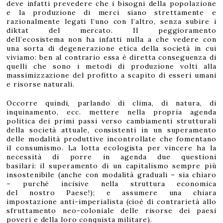
deve infatti prevedere che i bisogni della popolazione
e la produzione di merci siano strettamente e
razionalmente legati l’uno con l’altro, senza subire i
diktat del mercato. Il peggioramento
dell’ecosistema non ha infatti nulla a che vedere con
una sorta di degenerazione etica della società in cui
viviamo: ben al contrario essa è diretta conseguenza di
quelli che sono i metodi di produzione volti alla
massimizzazione del profitto a scapito di esseri umani
e risorse naturali.
Occorre quindi, parlando di clima, di natura, di
inquinamento, ecc. mettere nella propria agenda
politica dei primi passi verso cambiamenti strutturali
della società attuale, consistenti in un superamento
delle modalità produttive incontrollate che fomentano
il consumismo. La lotta ecologista per vincere ha la
necessità di porre in agenda due questioni
basilari: il superamento di un capitalismo sempre più
insostenibile (anche con modalità graduali – sia chiaro
– purché incisive nella struttura economica
del nostro Paese!); e assumere una chiara
impostazione anti-imperialista (cioè di contrarietà allo
sfruttamento neo-coloniale delle risorse dei paesi
poveri e della loro conquista militare).