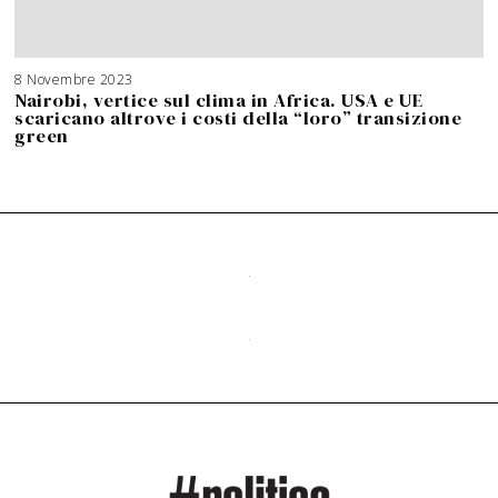
8 Novembre 2023
Nairobi, vertice sul clima in Africa. USA e UE
scaricano altrove i costi della “loro” transizione
green