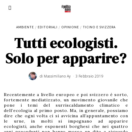
AMBIENTE
/
EDITORIALI
/
OPINIONE
/
TICINO E SVIZZERA
Tutti ecologisti.
Solo per apparire?
di
Massimiliano Ay
3 Febbraio 2019
Recentemente a livello europeo e poi svizzero è sorto,
fortemente mediatizzato, un movimento giovanile che
pone i temi del surriscaldamento climatico e
dell’ecologia al primo posto. Ma, in generale, possiamo
dire che ogni volta ci si avvicina all’appuntamento con
le urne, in molti si impegnano ad apparire
ecologisti, anche esponenti borghesi che nei quattro
anni precedenti non hanno mosso un dito a riguardo