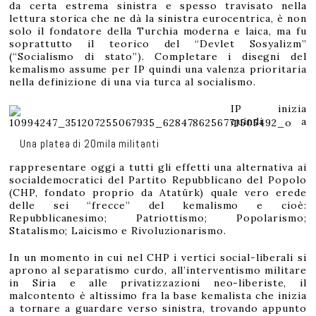
da certa estrema sinistra e spesso travisato nella
lettura storica che ne dà la sinistra eurocentrica, è non
solo il fondatore della Turchia moderna e laica, ma fu
soprattutto il teorico del “Devlet Sosyalizm”
(“Socialismo di stato”). Completare i disegni del
kemalismo assume per IP quindi una valenza prioritaria
nella definizione di una via turca al socialismo.
IP inizia
quindi a
Una platea di 20mila militanti
rappresentare oggi a tutti gli effetti una alternativa ai
socialdemocratici del Partito Repubblicano del Popolo
(CHP, fondato proprio da Atatürk) quale vero erede
delle sei “frecce” del kemalismo e cioè:
Repubblicanesimo; Patriottismo; Popolarismo;
Statalismo; Laicismo e Rivoluzionarismo.
In un momento in cui nel CHP i vertici social-liberali si
aprono al separatismo curdo, all’interventismo militare
in Siria e alle privatizzazioni neo-liberiste, il
malcontento è altissimo fra la base kemalista che inizia
a tornare a guardare verso sinistra, trovando appunto