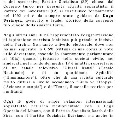
e del successivo Partito Socialista (SP) chiuso dal
governo turco per presunta attività separatista, il
Partito dei Lavoratori (IP) si costituisce formalmente
nel 1992 ed è da sempre stato guidato da
Dogu
Perinçek
, avvocato e leader storico della corrente
filo-cinese della sinistra turca.
Negli ultimi anni IP ha rappresentato l’organizzazione
di ispirazione marxista-leninista più grande e incisiva
della Turchia. Non tanto a livello elettorale, dove non
ha mai superato lo 0,5% (vittima di una corsa al voto
utile devastante, essendo lo sbarramento parlamentare
al 10%) quanto piuttosto nella società civile, nei
sindacati, nel mondo dei media. IP è infatti proprietario
di un canale televisivo “Ulusal Kanal” (Canale
Nazionale) e di un quotidiano “Aydinlik”
(“Illuminazione”), oltre che di una rivista culturale
molto diffusa a livello accademico “Bilim ve Ütopya”
(“Scienza e utopia”) e di “Teori”, il mensile teorico per
i militanti.
Oggi IP gode di ampie relazioni internazionali
soprattutto nell’area mediorientale: con la Lega
Operaia del Libano, con il Partito Socialista Baath della
Siria, con il Partito Socialista Egiziano, ma anche in