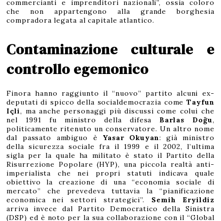
commercianti e imprenditori nazionali”, ossia coloro
che non appartengono alla grande borghesia
compradora legata al capitale atlantico.
Contaminazione culturale e
controllo egemonico
Finora hanno raggiunto il “nuovo” partito alcuni ex-
deputati di spicco della socialdemocrazia come
Tayfun
Içli
, ma anche personaggi più discussi come colui che
nel 1991 fu ministro della difesa
Barlas Doğu
,
politicamente ritenuto un conservatore. Un altro nome
dal passato ambiguo è
Yasar Okuyan
: già ministro
della sicurezza sociale fra il 1999 e il 2002, l’ultima
sigla per la quale ha militato è stato il Partito della
Risurrezione Popolare (HYP), una piccola realtà anti-
imperialista che nei propri statuti indicava quale
obiettivo la creazione di una “economia sociale di
mercato” che prevedeva tuttavia la “pianificazione
economica nei settori strategici”.
Semih Eryildiz
arriva invece dal Partito Democratico della Sinistra
(DSP) ed è noto per la sua collaborazione con il “Global