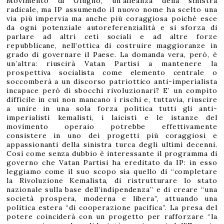
Movimento di Giugno, un’alleanza della sinistra
radicale, ma IP assumendo il nuovo nome ha scelto una
via più impervia ma anche più coraggiosa poiché esce
da ogni potenziale autoreferenzialità e si sforza di
parlare ad altri ceti sociali e ad altre forze
repubblicane, nell’ottica di costruire maggioranze in
grado di governare il Paese. La domanda vera, però, è
un’altra: riuscirà Vatan Partisi a mantenere la
prospettiva socialista come elemento centrale o
soccomberà a un discorso patriottico anti-imperialista
incapace però di sbocchi rivoluzionari? E’ un compito
difficile in cui non mancano i rischi e, tuttavia, riuscire
a unire in una sola forza politica tutti gli anti-
imperialisti kemalisti, i laicisti e le istanze del
movimento operaio potrebbe effettivamente
consistere in uno dei progetti più coraggiosi e
appassionanti della sinistra turca degli ultimi decenni.
Così come senza dubbio è interessante il programma di
governo che Vatan Partisi ha ereditato da IP: in esso
leggiamo come il suo scopo sia quello di “completare
la Rivoluzione Kemalista, di ristrutturare lo stato
nazionale sulla base dell’indipendenza” e di creare “una
società prospera, moderna e libera”, attuando una
politica estera “di cooperazione pacifica”. La presa del
potere coinciderà con un progetto per rafforzare “la