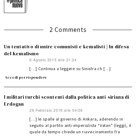
2 Comments
Un tentativo di unire comunisti e kemalisti | In difesa
del Kemalismo
6 Agosto 2015 alle 21:24
ha
detto:
[…] Continua a leggere su Sinistra.ch […]
Accedi per rispondere
I militari turchi scontenti dalla politica anti-siriana di
Erdogan
29 Febbraio 2016 alle 04:06
ha
detto:
[…] le spalle al governo di Ankara, aderendo in
seguito al partito anti-imperialista “Vatan” (leggi), il
quale da tempo chiede un riavvicinamento fra