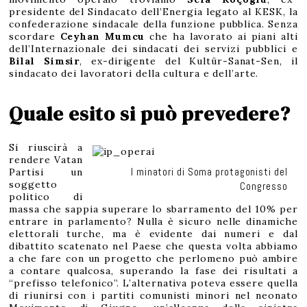
presidente del Sindacato dell’Energia legato al KESK, la
confederazione sindacale della funzione pubblica. Senza
scordare
Ceyhan Mumcu
che ha lavorato ai piani alti
dell’Internazionale dei sindacati dei servizi pubblici e
Bilal Simsir
, ex-dirigente del Kultür-Sanat-Sen, il
sindacato dei lavoratori della cultura e dell’arte.
Quale esito si può prevedere?
Si riuscirà a
rendere Vatan
I minatori di Soma protagonisti del
Partisi un
soggetto
Congresso
politico di
massa che sappia superare lo sbarramento del 10% per
entrare in parlamento? Nulla è sicuro nelle dinamiche
elettorali turche, ma è evidente dai numeri e dal
dibattito scatenato nel Paese che questa volta abbiamo
a che fare con un progetto che perlomeno può ambire
a contare qualcosa, superando la fase dei risultati a
“prefisso telefonico”. L’alternativa poteva essere quella
di riunirsi con i partiti comunisti minori nel neonato