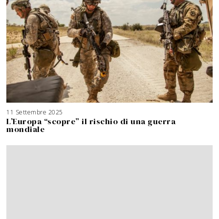
11 Settembre 2025
3
A
L’Europa “scopre” il rischio di una guerra
g
o
mondiale
s
t
o
2
0
2
6