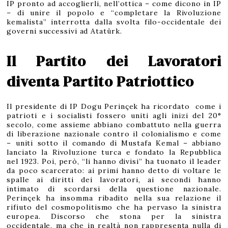
IP pronto ad accoglierli, nell’ottica – come dicono in IP
– di unire il popolo e “completare la Rivoluzione
kemalista” interrotta dalla svolta filo-occidentale dei
governi successivi ad Atatürk.
Il Partito dei Lavoratori
diventa Partito Patriottico
Il presidente di IP Dogu Perinçek ha ricordato come i
patrioti e i socialisti fossero uniti agli inizi del 20°
secolo, come assieme abbiano combattuto nella guerra
di liberazione nazionale contro il colonialismo e come
– uniti sotto il comando di Mustafa Kemal – abbiano
lanciato la Rivoluzione turca e fondato la Repubblica
nel 1923. Poi, però, “li hanno divisi” ha tuonato il leader
da poco scarcerato: ai primi hanno detto di voltare le
spalle ai diritti dei lavoratori, ai secondi hanno
intimato di scordarsi della questione nazionale.
Perinçek ha insomma ribadito nella sua relazione il
rifiuto del cosmopolitismo che ha pervaso la sinistra
europea. Discorso che stona per la sinistra
occidentale, ma che in realtà non rappresenta nulla di