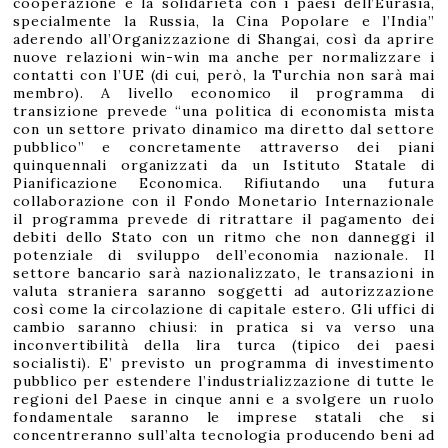
cooperazione e la solidarietà con i paesi dell’Eurasia,
specialmente la Russia, la Cina Popolare e l’India”
aderendo all’Organizzazione di Shangai, così da aprire
nuove relazioni win-win ma anche per normalizzare i
contatti con l’UE (di cui, però, la Turchia non sarà mai
membro). A livello economico il programma di
transizione prevede “una politica di economista mista
con un settore privato dinamico ma diretto dal settore
pubblico” e concretamente attraverso dei piani
quinquennali organizzati da un Istituto Statale di
Pianificazione Economica. Rifiutando una futura
collaborazione con il Fondo Monetario Internazionale
il programma prevede di ritrattare il pagamento dei
debiti dello Stato con un ritmo che non danneggi il
potenziale di sviluppo dell’economia nazionale. Il
settore bancario sarà nazionalizzato, le transazioni in
valuta straniera saranno soggetti ad autorizzazione
così come la circolazione di capitale estero. Gli uffici di
cambio saranno chiusi: in pratica si va verso una
inconvertibilità della lira turca (tipico dei paesi
socialisti). E’ previsto un programma di investimento
pubblico per estendere l’industrializzazione di tutte le
regioni del Paese in cinque anni e a svolgere un ruolo
fondamentale saranno le imprese statali che si
concentreranno sull’alta tecnologia producendo beni ad