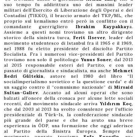
suo tempo fu addirittura uno dei massimi leader
militari dell’Esercito di Liberazione degli Operai e dei
Contadini (TIKKO), il braccio armato del TKP/ML, che
proprio sul kemalismo entrò però in conflitto con il
comandante guerrigliero
Ibrahim Kaypakkay
a.
Assieme a questi nomi troviamo un altro dirigente
storico della sinistra turca,
Ferit Ilsever
, leader del
movimento studentesco di Istanbul fra il 1965 e il 1969,
nel 1988 fu eletto presidente del disciolto Partito
Socialista. Fra i numerosi vice-presidenti del Partito
troviamo non solo il politologo
Yunus Soner
, dal 2013
al 2015 responsabile esteri del Partito, e con un
passato di giornalista e sindacalista, ma anche
Mehmet
Bedri Gültekin
, autore nel 1980 del libro “Il
socialimperialismo sovietico e la questione curda” e di
un saggio contro il “comunismo nazionale” di
Mirsaid
Sultan-Galiev
. Accanto ad alcuni operai che sono
balzati all’onore della cronaca per alcune lotte sociali
recenti, dal movimento sindacale arriva
Yıldırım Koç
,
che dal 2003 al 2013 ha svolto consulenze per l’ufficio
presidenziale di Türk-Is, la confederazione sindacale
più grande del paese e che ha avuto una breve
esperienza in ÖDP, una formazione che oggi aderisce
al Partito della Sinistra Europea. Sempre dal
movimento operaio troviamo
Sefa Koçoglu
, ex-