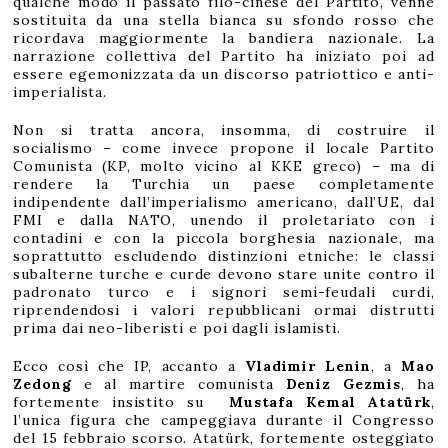
qualche modo il passato filo-cinese del Partito, venne
sostituita da una stella bianca su sfondo rosso che
ricordava maggiormente la bandiera nazionale. La
narrazione collettiva del Partito ha iniziato poi ad
essere egemonizzata da un discorso patriottico e anti-
imperialista.
Non si tratta ancora, insomma, di costruire il
socialismo – come invece propone il locale Partito
Comunista (KP, molto vicino al KKE greco) – ma di
rendere la Turchia un paese completamente
indipendente dall’imperialismo americano, dall’UE, dal
FMI e dalla NATO, unendo il proletariato con i
contadini e con la piccola borghesia nazionale, ma
soprattutto escludendo distinzioni etniche: le classi
subalterne turche e curde devono stare unite contro il
padronato turco e i signori semi-feudali curdi,
riprendendosi i valori repubblicani ormai distrutti
prima dai neo-liberisti e poi dagli islamisti.
Ecco così che IP, accanto a
Vladimir Lenin
, a
Mao
Zedong
e al martire comunista
Deniz Gezmis
, ha
fortemente insistito su
Mustafa Kemal Atatürk
,
l’unica figura che campeggiava durante il Congresso
del 15 febbraio scorso. Atatürk, fortemente osteggiato