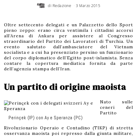
di
Redazione
3 Marzo 2015
5
G
i
u
g
n
o
Oltre settecento delegati e un Palazzetto dello Sport
2
0
pieno zeppo: erano circa ventimila i cittadini accorsi
1
6
all’Arena di Ankara per assistere al Congresso
straordinario del Partito dei Lavoratori di Turchia. Un
evento salutato dall’ambasciatore del Vietnam
socialista e a cui ha presenziato persino un funzionario
del corpo diplomatico dell’Egitto post-islamista. Senza
contare la copertura mediatica fornita da parte
dell’agenzia stampa dell’Iran.
Un partito di origine maoista
Nato sulle
ceneri del
Partito
Perinçek (IP) con Ay e Speranza (PC)
Rivoluzionario Operaio e Contadino (TIKP) di stretta
osservanza maoista poi represso dalla giunta militare,