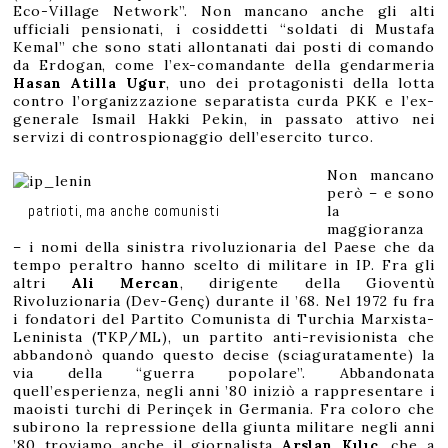
Eco-Village Network”. Non mancano anche gli alti
ufficiali pensionati, i cosiddetti “soldati di Mustafa
Kemal” che sono stati allontanati dai posti di comando
da Erdogan, come l’ex-comandante della gendarmeria
Hasan Atilla Ugur
, uno dei protagonisti della lotta
contro l’organizzazione separatista curda PKK e l’ex-
generale Ismail Hakki Pekin, in passato attivo nei
servizi di controspionaggio dell’esercito turco.
Non mancano
però – e sono
patrioti, ma anche comunisti
la
maggioranza
– i nomi della sinistra rivoluzionaria del Paese che da
tempo peraltro hanno scelto di militare in IP. Fra gli
altri
Ali Mercan
, dirigente della Gioventù
Rivoluzionaria (Dev-Genç) durante il ’68. Nel 1972 fu fra
i fondatori del Partito Comunista di Turchia Marxista-
Leninista (TKP/ML), un partito anti-revisionista che
abbandonò quando questo decise (sciaguratamente) la
via della “guerra popolare”. Abbandonata
quell’esperienza, negli anni ’80 iniziò a rappresentare i
maoisti turchi di Perinçek in Germania. Fra coloro che
subirono la repressione della giunta militare negli anni
’80 troviamo anche il giornalista
Arslan Kılıç
, che a