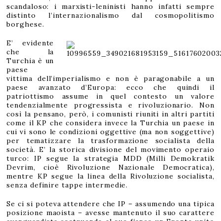
scandaloso: i marxisti-leninisti hanno infatti sempre
distinto l’internazionalismo dal cosmopolitismo
borghese.
E’ evidente
che la
Turchia è un
paese
vittima dell’imperialismo e non è paragonabile a un
paese avanzato d’Europa: ecco che quindi il
patriottismo assume in quel contesto un valore
tendenzialmente progressista e rivoluzionario. Non
così la pensano, però, i comunisti riuniti in altri partiti
come il KP che considera invece la Turchia un paese in
cui vi sono le condizioni oggettive (ma non soggettive)
per tematizzare la trasformazione socialista della
società. E’ la storica divisione del movimento operaio
turco: IP segue la strategia MDD (Milli Demokratik
Devrim, cioè Rivoluzione Nazionale Democratica),
mentre KP segue la linea della Rivoluzione socialista,
senza definire tappe intermedie.
Se ci si poteva attendere che IP – assumendo una tipica
posizione maoista – avesse mantenuto il suo carattere