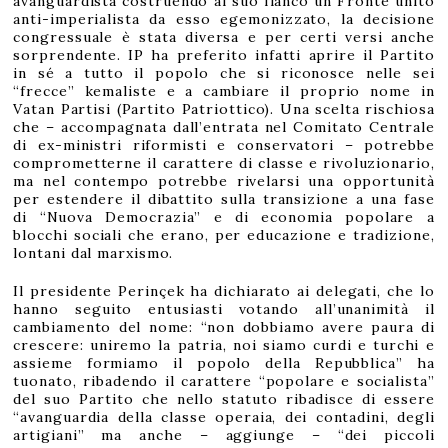
avanguardista costruendo al suo fianco un Fronte unito
anti-imperialista da esso egemonizzato, la decisione
congressuale è stata diversa e per certi versi anche
sorprendente. IP ha preferito infatti aprire il Partito
in sé a tutto il popolo che si riconosce nelle sei
“frecce” kemaliste e a cambiare il proprio nome in
Vatan Partisi (Partito Patriottico). Una scelta rischiosa
che – accompagnata dall’entrata nel Comitato Centrale
di ex-ministri riformisti e conservatori – potrebbe
comprometterne il carattere di classe e rivoluzionario,
ma nel contempo potrebbe rivelarsi una opportunità
per estendere il dibattito sulla transizione a una fase
di “Nuova Democrazia” e di economia popolare a
blocchi sociali che erano, per educazione e tradizione,
lontani dal marxismo.
Il presidente Perinçek ha dichiarato ai delegati, che lo
hanno seguito entusiasti votando all’unanimità il
cambiamento del nome: “non dobbiamo avere paura di
crescere: uniremo la patria, noi siamo curdi e turchi e
assieme formiamo il popolo della Repubblica” ha
tuonato, ribadendo il carattere “popolare e socialista”
del suo Partito che nello statuto ribadisce di essere
“avanguardia della classe operaia, dei contadini, degli
artigiani” ma anche – aggiunge – “dei piccoli