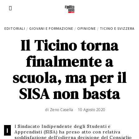
EDITORIALI
/
GIOVANI E FORMAZIONE
/
OPINIONE
/
TICINO E SVIZZERA
Il Ticino torna
finalmente a
scuola, ma per il
SISA non basta
di
Zeno Casella
10 Agosto 2020
l Sindacato Indipendente degli Studenti e
I
Apprendisti (SISA) ha preso atto con relativa
soddisfazione dell’odierna decisione del Consiglio