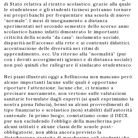
di Stato relativa al rientro scolastico, grazie alla quale
le studentesse e gli studenti ticinesi potranno tornare
sui propri banchi per frequentare una scuola di nuovo
“normale”. I mesi di insegnamento a distanza
sperimentati nel secondo semestre dello scorso anno
scolastico hanno infatti dimostrato le importanti
criticità della scuola “da casa”: isolamento sociale,
disparità nell’accesso alla rete e ai contenuti didattici,
accentuazione delle diversità nei ritmi di
apprendimento, ecc. Un ritorno alla “normalità” (pur
con i dovuti accorgimenti igienici e di distanza sociale)
non può quindi che rallegrare il sindacato studentesco.
Nei piani illustrati oggi a Bellinzona non mancano però
alcune importanti lacune sulle quali è opportuno
riportare l’attenzione; lacune che, ci teniamo a
precisare nuovamente, non vertono sulle valutazioni
sanitarie formulate dagli esperti (ai quali esprimiamo la
nostra piena fiducia), bensì su alcuni provvedimenti di
tipo finanziario e scolastico (non) stabiliti dall’autorità
cantonale. In primo luogo, constatiamo come il DECS,
pur non escludendo l’obbligo della mascherina per
alcuni istituti e alcune classi delle scuole post-
obbligatorie, non abbia ancora previsto la
distribuzione gratuita di mascherine agli studenti che