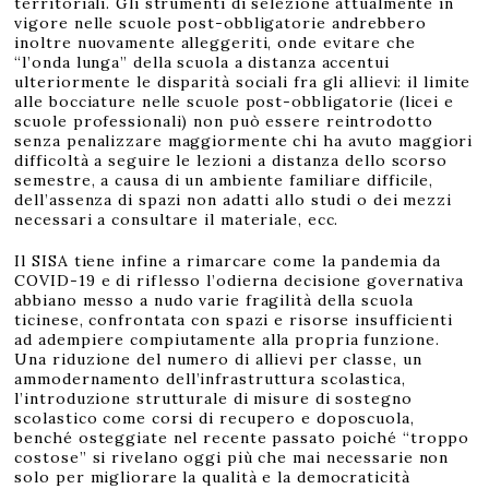
territoriali. Gli strumenti di selezione attualmente in
vigore nelle scuole post-obbligatorie andrebbero
inoltre nuovamente alleggeriti, onde evitare che
“l’onda lunga” della scuola a distanza accentui
ulteriormente le disparità sociali fra gli allievi: il limite
alle bocciature nelle scuole post-obbligatorie (licei e
scuole professionali) non può essere reintrodotto
senza penalizzare maggiormente chi ha avuto maggiori
difficoltà a seguire le lezioni a distanza dello scorso
semestre, a causa di un ambiente familiare difficile,
dell’assenza di spazi non adatti allo studi o dei mezzi
necessari a consultare il materiale, ecc.
Il SISA tiene infine a rimarcare come la pandemia da
COVID-19 e di riflesso l’odierna decisione governativa
abbiano messo a nudo varie fragilità della scuola
ticinese, confrontata con spazi e risorse insufficienti
ad adempiere compiutamente alla propria funzione.
Una riduzione del numero di allievi per classe, un
ammodernamento dell’infrastruttura scolastica,
l’introduzione strutturale di misure di sostegno
scolastico come corsi di recupero e doposcuola,
benché osteggiate nel recente passato poiché “troppo
costose” si rivelano oggi più che mai necessarie non
solo per migliorare la qualità e la democraticità