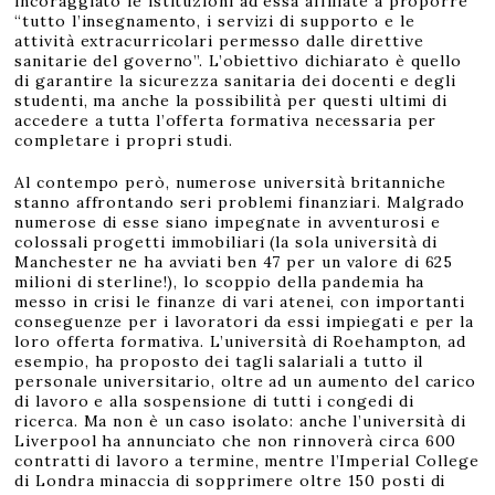
incoraggiato le istituzioni ad essa affiliate a proporre
“tutto l’insegnamento, i servizi di supporto e le
attività extracurricolari permesso dalle direttive
sanitarie del governo”. L’obiettivo dichiarato è quello
di garantire la sicurezza sanitaria dei docenti e degli
studenti, ma anche la possibilità per questi ultimi di
accedere a tutta l’offerta formativa necessaria per
completare i propri studi.
Al contempo però, numerose università britanniche
stanno affrontando seri problemi finanziari. Malgrado
numerose di esse siano impegnate in avventurosi e
colossali progetti immobiliari (la sola università di
Manchester ne ha avviati ben 47 per un valore di 625
milioni di sterline!), lo scoppio della pandemia ha
messo in crisi le finanze di vari atenei, con importanti
conseguenze per i lavoratori da essi impiegati e per la
loro offerta formativa. L’università di Roehampton, ad
esempio, ha proposto dei tagli salariali a tutto il
personale universitario, oltre ad un aumento del carico
di lavoro e alla sospensione di tutti i congedi di
ricerca. Ma non è un caso isolato: anche l’università di
Liverpool ha annunciato che non rinnoverà circa 600
contratti di lavoro a termine, mentre l’Imperial College
di Londra minaccia di sopprimere oltre 150 posti di