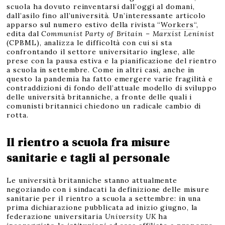
0
scuola ha dovuto reinventarsi dall’oggi al domani,
dall’asilo fino all’università. Un’interessante articolo
apparso sul numero estivo della rivista “
Workers
“,
edita dal
Communist Party of Britain – Marxist Leninist
(CPBML), analizza le difficoltà con cui si sta
confrontando il settore universitario inglese, alle
prese con la pausa estiva e la pianificazione del rientro
a scuola in settembre. Come in altri casi, anche in
questo la pandemia ha fatto emergere varie fragilità e
contraddizioni di fondo dell’attuale modello di sviluppo
delle università britanniche, a fronte delle quali i
comunisti britannici chiedono un radicale cambio di
rotta.
Il rientro a scuola fra misure
sanitarie e tagli al personale
Le università britanniche stanno attualmente
negoziando con i sindacati la definizione delle misure
sanitarie per il rientro a scuola a settembre: in una
prima dichiarazione pubblicata ad inizio giugno, la
federazione universitaria
University UK
ha