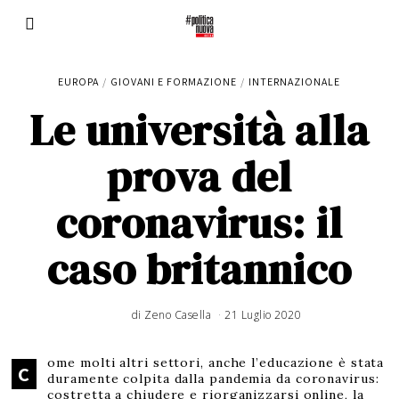
EUROPA
/
GIOVANI E FORMAZIONE
/
INTERNAZIONALE
Le università alla
prova del
coronavirus: il
caso britannico
di
Zeno Casella
21 Luglio 2020
1
8
A
g
o
s
ome molti altri settori, anche l’educazione è stata
t
C
o
duramente colpita dalla pandemia da coronavirus:
2
0
costretta a chiudere e riorganizzarsi online, la
2