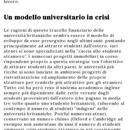
lavoro.
Un modello universitario in crisi
Le ragioni di questo tracollo finanziario delle
università britanniche sembra essere il modello di
sviluppo da esse perseguito negli ultimi anni: puntando
principalmente ad attrarre studenti dall’estero, vari
atenei si sono specializzati nella “caccia allo studente
straniero”. I numerosi progetti immobiliari in corso
rispondono proprio a questa strategia: con l’obiettivo
di attirare studenti da altri paesi, le università più
ricche si sono lanciate in ambiziosi progetti di
ristrutturazione ed ampliamento delle proprie
strutture per renderle più attrattive per gli stranieri.
Tutto ciò ha però reso il sistema accademico inglese
sempre più dipendente dalle rette versate dagli
studenti provenienti dall’estero (che pagano in media
tre volte quanto uno studente britannico), riducendo al
contempo il numero di studenti “indigeni” nelle
università britanniche. Poiché numerosi atenei
conservano un numero chiuso (Oxford e Cambridge ad
esempio non aumentano da anni il numero di studenti
ammessi), ogni studente straniero in più corrisponde