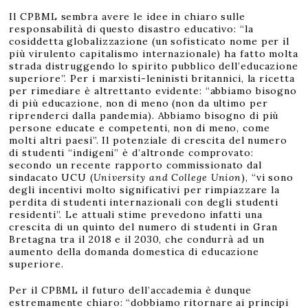
Il CPBML sembra avere le idee in chiaro sulle
responsabilità di questo disastro educativo: “la
cosiddetta globalizzazione (un sofisticato nome per il
più virulento capitalismo internazionale) ha fatto molta
strada distruggendo lo spirito pubblico dell’educazione
superiore”. Per i marxisti-leninisti britannici, la ricetta
per rimediare è altrettanto evidente: “abbiamo bisogno
di più educazione, non di meno (non da ultimo per
riprenderci dalla pandemia). Abbiamo bisogno di più
persone educate e competenti, non di meno, come
molti altri paesi”. Il potenziale di crescita del numero
di studenti “indigeni” è d’altronde comprovato:
secondo un recente rapporto commissionato dal
sindacato UCU (
University and College Union
), “vi sono
degli incentivi molto significativi per rimpiazzare la
perdita di studenti internazionali con degli studenti
residenti”. Le attuali stime prevedono infatti una
crescita di un quinto del numero di studenti in Gran
Bretagna tra il 2018 e il 2030, che condurrà ad un
aumento della domanda domestica di educazione
superiore.
Per il CPBML il futuro dell’accademia è dunque
estremamente chiaro: “dobbiamo ritornare ai principi