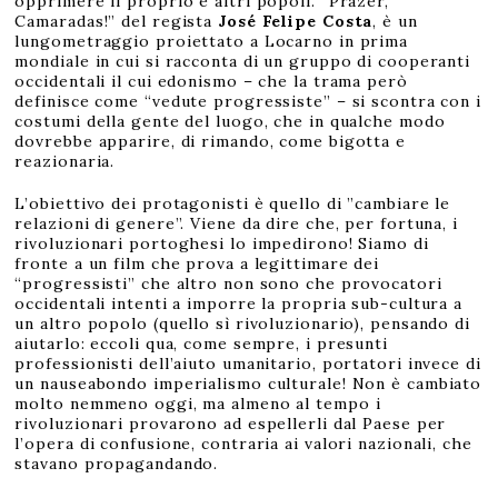
opprimere il proprio e altri popoli. “Prazer,
Camaradas!” del regista
José Felipe Costa
, è un
lungometraggio proiettato a Locarno in prima
mondiale in cui si racconta di un gruppo di cooperanti
occidentali il cui edonismo – che la trama però
definisce come “vedute progressiste” – si scontra con i
costumi della gente del luogo, che in qualche modo
dovrebbe apparire, di rimando, come bigotta e
reazionaria.
L’obiettivo dei protagonisti è quello di ”cambiare le
relazioni di genere”. Viene da dire che, per fortuna, i
rivoluzionari portoghesi lo impedirono! Siamo di
fronte a un film che prova a legittimare dei
“progressisti” che altro non sono che provocatori
occidentali intenti a imporre la propria sub-cultura a
un altro popolo (quello sì rivoluzionario), pensando di
aiutarlo: eccoli qua, come sempre, i presunti
professionisti dell’aiuto umanitario, portatori invece di
un nauseabondo imperialismo culturale! Non è cambiato
molto nemmeno oggi, ma almeno al tempo i
rivoluzionari provarono ad espellerli dal Paese per
l’opera di confusione, contraria ai valori nazionali, che
stavano propagandando.