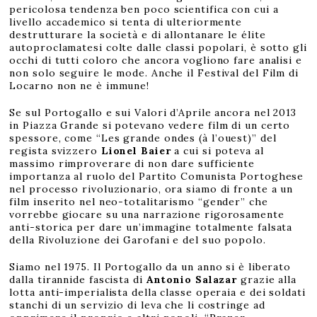
1
pericolosa tendenza ben poco scientifica con cui a
9
livello accademico si tenta di ulteriormente
destrutturare la società e di allontanare le élite
autoproclamatesi colte dalle classi popolari, è sotto gli
occhi di tutti coloro che ancora vogliono fare analisi e
non solo seguire le mode. Anche il Festival del Film di
Locarno non ne è immune!
Se sul Portogallo e sui Valori d’Aprile ancora nel 2013
in Piazza Grande si potevano vedere film di un certo
spessore, come “Les grande ondes (à l’ouest)” del
regista svizzero
Lionel Baier
a cui si poteva al
massimo rimproverare di non dare sufficiente
importanza al ruolo del Partito Comunista Portoghese
nel processo rivoluzionario, ora siamo di fronte a un
film inserito nel neo-totalitarismo “gender” che
vorrebbe giocare su una narrazione rigorosamente
anti-storica per dare un’immagine totalmente falsata
della Rivoluzione dei Garofani e del suo popolo.
Siamo nel 1975. Il Portogallo da un anno si è liberato
dalla tirannide fascista di
Antonio Salazar
grazie alla
lotta anti-imperialista della classe operaia e dei soldati
stanchi di un servizio di leva che li costringe ad