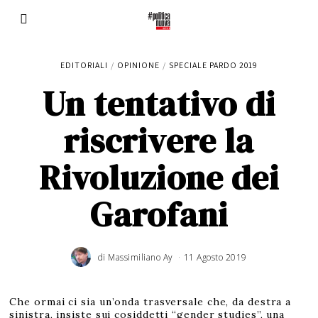
EDITORIALI
/
OPINIONE
/
SPECIALE PARDO 2019
Un tentativo di
riscrivere la
Rivoluzione dei
Garofani
di
Massimiliano Ay
11 Agosto 2019
1
6
A
g
o
s
t
Che ormai ci sia un’onda trasversale che, da destra a
o
2
sinistra, insiste sui cosiddetti “gender studies”, una
0