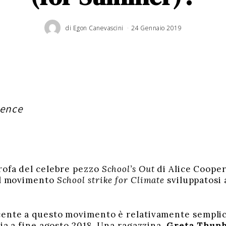
di
Egon Canevascini
24 Gennaio 2019
1
0
M
a
r
z
o
2
0
1
9
cence
rofa del celebre pezzo
School’s Out
di Alice Cooper
 il movimento
School strike for Climate
sviluppatosi a
ente a questo movimento è relativamente semplice
zia a fine agosto 2018. Una ragazzina,
Greta Thun