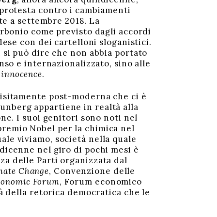
i protesta contro i cambiamenti
ute a settembre 2018. La
carbonio come previsto dagli accordi
dese con dei cartelloni sloganistici.
n si può dire che non abbia portato
nso e internazionalizzato, sino alle
 innocence
.
quisitamente post-moderna che ci è
hunberg appartiene in realtà alla
ne. I suoi genitori sono noti nel
 premio Nobel per la chimica nel
ale viviamo, società nella quale
ndicenne nel giro di pochi mesi è
za delle Parti organizzata dal
mate Change
, Convenzione delle
conomic Forum
, Forum economico
là della retorica democratica che le