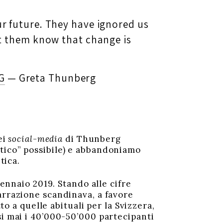
ur future. They have ignored us
et them know that change is
G
— Greta Thunberg
ei
social-media
di Thunberg
tico” possibile) e abbandoniamo
tica.
gennaio 2019. Stando alle cifre
arrazione scandinava, a favore
tto a quelle abituali per la Svizzera,
si mai i 40’000-50’000 partecipanti