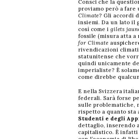
Consci che la questio
proviamo però a fare 
Climate
? Gli accordi d
insiemi. Da un lato il
così come i
gilets jaun
fossile (misura atta a 
for Climate
auspichere
rivendicazioni climat
statunitense che vorr
quindi unicamente del
imperialiste? È solam
come direbbe qualcu
E nella Svizzera ital
federali. Sarà forse p
sulle problematiche, 
rispetto a quanto sta
Studenti e degli App
dettaglio, inserendo 
capitalistico. È infat