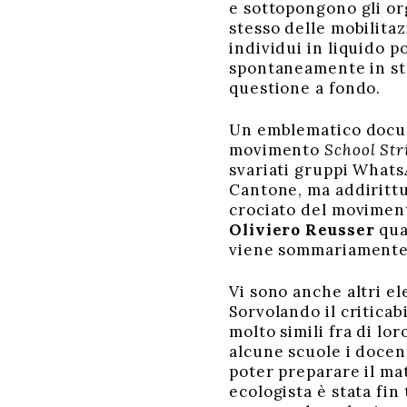
e sottopongono gli org
stesso delle mobilita
individui in liquido 
spontaneamente in str
questione a fondo.
Un emblematico docume
movimento
School Str
svariati gruppi WhatsA
Cantone, ma addirittu
crociato del movimento
Oliviero Reusser
qua
viene sommariamente 
Vi sono anche altri e
Sorvolando il criticab
molto simili fra di lor
alcune scuole i docent
poter preparare il ma
ecologista è stata fin