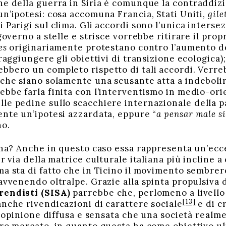
ne della guerra in Siria è comunque la contraddizi
un’ipotesi: cosa accomuna Francia, Stati Uniti,
gile
i Parigi sul clima. Gli accordi sono l’unica interse
 governo a stelle e strisce vorrebbe ritirare il prop
es
originariamente protestano contro l’aumento del
raggiungere gli obiettivi di transizione ecologica);
bbero un completo rispetto di tali accordi. Verre
iche siano solamente una scusante atta a indeboli
ebbe farla finita con l’interventismo in medio-or
le pedine sullo scacchiere internazionale della p
ente un’ipotesi azzardata, eppure “
a pensar male si
no.
iana? Anche in questo caso essa rappresenta un’ecc
er via della matrice culturale italiana più incline a
ma sta di fatto che in Ticino il movimento sembrer
 avvenendo oltralpe. Grazie alla spinta propulsiva 
rendisti (SISA)
parrebbe che, perlomeno a livello 
[13]
anche rivendicazioni di carattere sociale
e di c
ti opinione diffusa e sensata che una società realm