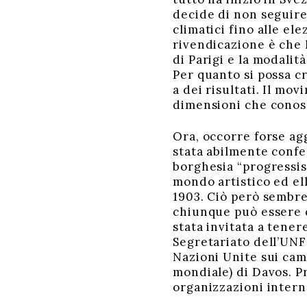
decide di non seguire
climatici fino alle el
rivendicazione è che l
di Parigi e la modalit
Per quanto si possa cr
a dei risultati. Il mo
dimensioni che conosc
Ora, occorre forse ag
stata abilmente confe
borghesia “progressist
mondo artistico ed el
1903. Ciò però sembre
chiunque può essere q
stata invitata a tene
Segretariato dell’UN
Nazioni Unite sui cam
mondiale) di Davos. Pr
organizzazioni intern