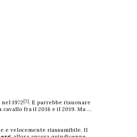
[1]
 nel 1972
. E parrebbe risuonare
 cavallo fra il 2018 e il 2019. Ma …
 e velocemente riassumibile. Il
berg
, allora ancora quindicenne,