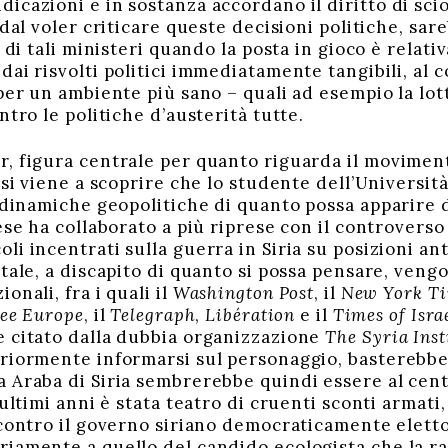
icazioni e in sostanza accordano il diritto di sci
 dal voler criticare queste decisioni politiche, sa
i di tali ministeri quando la posta in gioco è relati
ai risvolti politici immediatamente tangibili, al 
per un ambiente più sano – quali ad esempio la lott
ntro le politiche d’austerità tutte.
, figura centrale per quanto riguarda il movimen
 si viene a scoprire che lo studente dell’Università
 dinamiche geopolitiche di quanto possa apparire di
ese ha collaborato a più riprese con il controvers
coli incentrati sulla guerra in Siria su posizioni an
tale, a discapito di quanto si possa pensare, veng
onali, fra i quali il
Washington Post
, il
New York T
ree Europe
, il
Telegraph
,
Libération
e il
Times of Isra
 citato dalla dubbia organizzazione
The Syria Inst
riormente informarsi sul personaggio, basterebbe
a Araba di Siria sembrerebbe quindi essere al centr
ultimi anni è stata teatro di cruenti sconti armati, 
 contro il governo siriano democraticamente eletto
iamente a quello del candido ecologista che la r