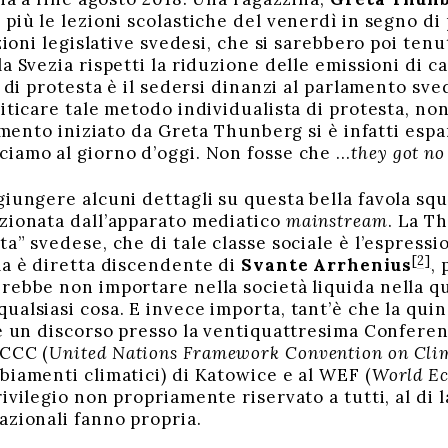
 più le lezioni scolastiche del venerdì in segno d
ezioni legislative svedesi, che si sarebbero poi ten
a Svezia rispetti la riduzione delle emissioni di 
à di protesta è il sedersi dinanzi al parlamento sve
iticare tale metodo individualista di protesta, no
vimento iniziato da Greta Thunberg si è infatti espa
iamo al giorno d’oggi. Non fosse che …
they got no
giungere alcuni dettagli su questa bella favola s
zionata dall’apparato mediatico
mainstream
. La T
a” svedese, che di tale classe sociale è l’espressio
[2]
la è diretta discendente di
Svante Arrhenius
,
rebbe non importare nella società liquida nella qu
ualsiasi cosa. E invece importa, tant’è che la qui
re un discorso presso la ventiquattresima Conferen
FCCC (
United Nations Framework Convention on Cli
biamenti climatici) di Katowice e al WEF (
World E
ivilegio non propriamente riservato a tutti, al di 
azionali fanno propria.