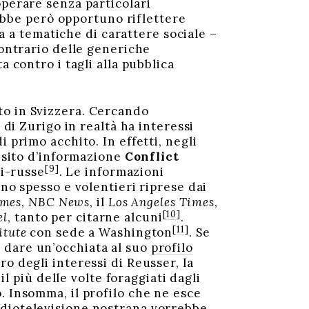
operare senza particolari
rebbe però opportuno riflettere
va a tematiche di carattere sociale –
contrario delle generiche
a contro i tagli alla pubblica
to in Svizzera. Cercando
 di Zurigo in realtà ha interessi
 primo acchito. In effetti, negli
o sito d’informazione
Conflict
[9]
ti-russe
. Le informazioni
ono spesso e volentieri riprese dai
imes
,
NBC News
, il
Los Angeles Times
,
[10]
el
, tanto per citarne alcuni
.
[11]
itute
con sede a Washington
. Se
 dare un’occhiata al suo
profilo
o degli interessi di Reusser, la
il più delle volte foraggiati dagli
. Insomma, il profilo che ne esce
adiotelevisione nostrana vorrebbe