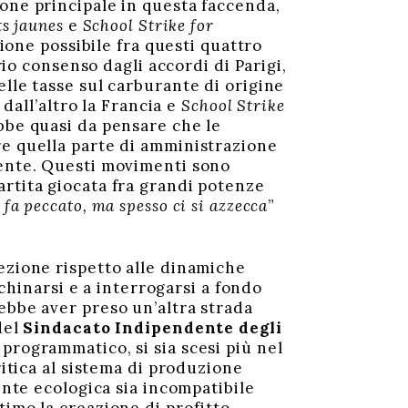
one principale in questa faccenda,
ts jaunes
e
School Strike for
zione possibile fra questi quattro
rio consenso dagli accordi di Parigi,
le tasse sul carburante di origine
 dall’altro la Francia e
School Strike
bbe quasi da pensare che le
re quella parte di amministrazione
iente. Questi movimenti sono
artita giocata fra grandi potenze
 fa peccato, ma spesso ci si azzecca
”
ezione rispetto alle dinamiche
 chinarsi e a interrogarsi a fondo
ebbe aver preso un’altra strada
del
Sindacato Indipendente degli
programmatico, si sia scesi più nel
ritica al sistema di produzione
ente ecologica sia incompatibile