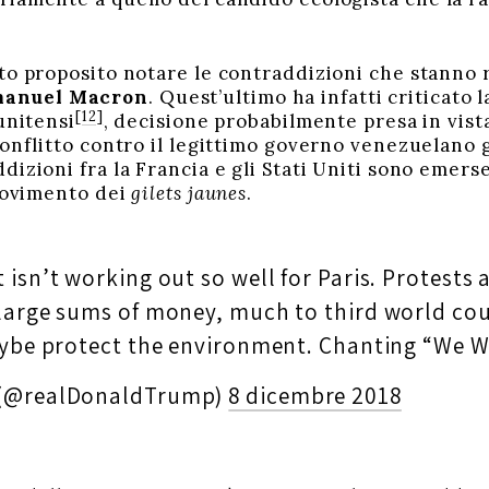
sto proposito notare le contraddizioni che stann
anuel Macron
. Quest’ultimo ha infatti criticato l
[12]
unitensi
, decisione probabilmente presa in vista
conflitto contro il legittimo governo venezuelano 
izioni fra la Francia e gli Stati Uniti sono emers
 movimento dei
gilets jaunes
.
isn’t working out so well for Paris. Protests a
large sums of money, much to third world cou
aybe protect the environment. Chanting “We 
 (@realDonaldTrump)
8 dicembre 2018