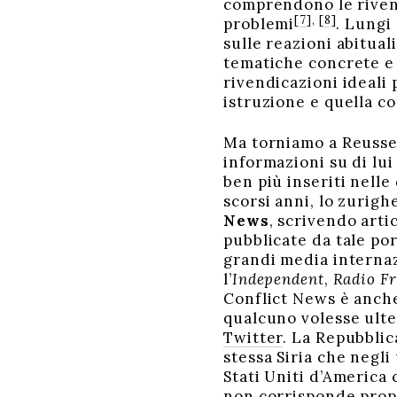
comprendono le rivend
[7]
,
[8]
problemi
. Lungi
sulle reazioni abitual
tematiche concrete e d
rivendicazioni ideali 
istruzione e quella co
Ma torniamo a Reusser
informazioni su di lui
ben più inseriti nelle
scorsi anni, lo zurigh
News
, scrivendo arti
pubblicate da tale por
grandi media internazi
l’
Independent
,
Radio F
Conflict News è anche
qualcuno volesse ulte
Twitter
. La Repubblic
stessa Siria che negli 
Stati Uniti d’America
non corrisponde propr