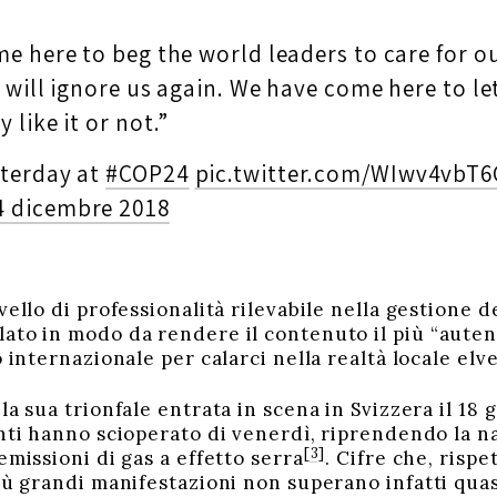
e here to beg the world leaders to care for o
y will ignore us again. We have come here to l
like it or not.”
terday at
#COP24
pic.twitter.com/WIwv4vbT6
4 dicembre 2018
vello di professionalità rilevabile nella gestione d
ato in modo da rendere il contenuto il più “auten
o internazionale per calarci nella realtà locale elve
la sua trionfale entrata in scena in Svizzera il 18 
enti hanno scioperato di venerdì, riprendendo la n
[3]
emissioni di gas a effetto serra
. Cifre che, rispe
più grandi manifestazioni non superano infatti qua