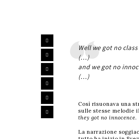
Well we got no class
(…)
and we got no inno
(…)
Così risuonava una st
sulle stesse melodie
they got no innocence
.
La narrazione soggiac
tutto ha inizio in Sve