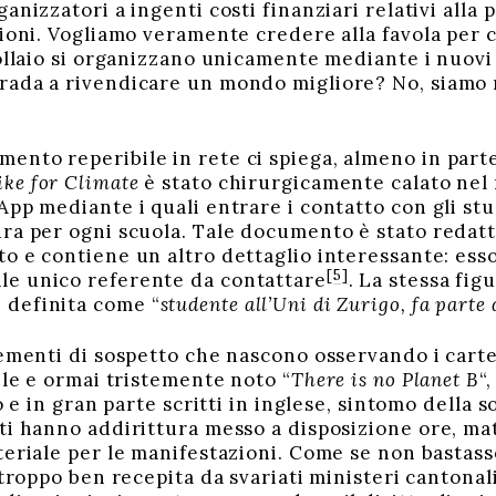
anizzatori a ingenti costi finanziari relativi alla
zioni. Vogliamo veramente credere alla favola per 
pollaio si organizzano unicamente mediante i nuov
ada a rivendicare un mondo migliore? No, siamo m
nto reperibile in rete ci spiega, almeno in parte,
ike for Climate
è stato chirurgicamente calato nel 
pp mediante i quali entrare i contatto con gli stu
ra per ogni scuola. Tale documento è stato redat
 e contiene un altro dettaglio interessante: esso f
[5]
le unico referente da contattare
. La stessa fig
definita come “
studente all’Uni di Zurigo, fa part
lementi di sospetto che nascono osservando i cartel
ile e ormai tristemente noto “
There is no Planet B
“
o e in gran parte scritti in inglese, sintomo della 
i hanno addirittura messo a disposizione ore, mate
teriale per le manifestazioni. Come se non bastass
 troppo ben recepita da svariati ministeri cantonali