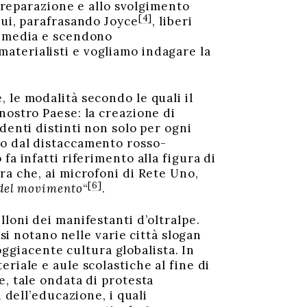
 preparazione e allo svolgimento
[4]
cui, parafrasando Joyce
, liberi
i media e scendono
aterialisti e vogliamo indagare la
 le modalità secondo le quali il
nostro Paese: la creazione di
denti distinti non solo per ogni
to dal distaccamento rosso-
a infatti riferimento alla figura di
ura che, ai microfoni di Rete Uno,
[6]
e del movimento
“
.
loni dei manifestanti d’oltralpe.
, si notano nelle varie città slogan
soggiacente cultura globalista. In
riale e aule scolastiche al fine di
e, tale ondata di protesta
 dell’educazione, i quali