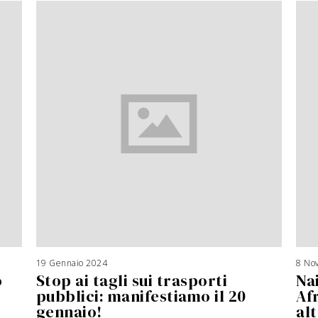
19 Gennaio 2024
8 No
o
Stop ai tagli sui trasporti
Nai
pubblici: manifestiamo il 20
Af
gennaio!
alt