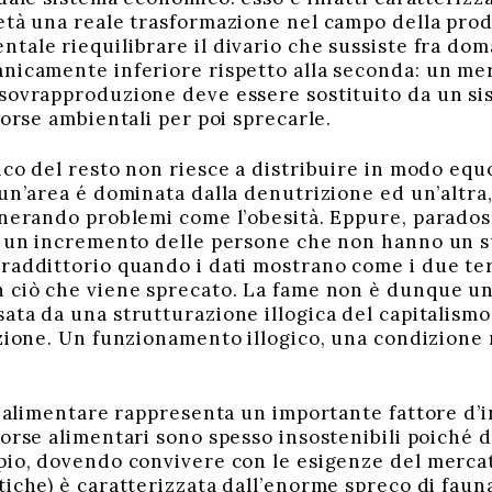
età una reale trasformazione nel campo della pro
tale riequilibrare il divario che sussiste fra doma
nicamente inferiore rispetto alla seconda: un me
sovrapproduzione deve essere sostituito da un sis
sorse ambientali per poi sprecarle.
ico del resto non riesce a distribuire in modo equ
un’area é dominata dalla denutrizione ed un’altra,
enerando problemi come l’obesità. Eppure, parados
a un incremento delle persone che non hanno un s
raddittorio quando i dati mostrano come i due te
 ciò che viene sprecato. La fame non è dunque un
ata da una strutturazione illogica del capitalismo
uzione. Un funzionamento illogico, una condizione 
ia alimentare rappresenta un importante fattore d
orse alimentari sono spesso insostenibili poiché d
pio, dovendo convivere con le esigenze del merca
iche) è caratterizzata dall’enorme spreco di fauna 