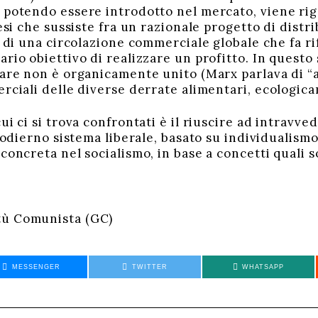
 potendo essere introdotto nel mercato, viene rig
tesi che sussiste fra un razionale progetto di distr
si di una circolazione commerciale globale che fa 
ario obiettivo di realizzare un profitto. In questo
tare non è organicamente unito (Marx parlava di “
erciali delle diverse derrate alimentari, ecologic
ui ci si trova confrontati è il riuscire ad intravv
l’odierno sistema liberale, basato su individualism
concreta nel socialismo, in base a concetti quali 
tù Comunista (GC)
MESSENGER
TWITTER
WHATSAPP