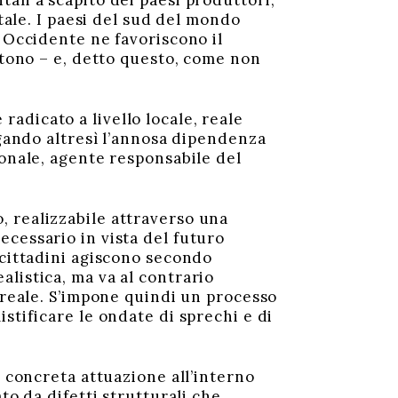
ali a scapito dei paesi produttori,
itale. I paesi del sud del mondo
n Occidente ne favoriscono il
rtono – e, detto questo, come non
adicato a livello locale, reale
egando altresì l’annosa dipendenza
ionale, agente responsabile del
 realizzabile attraverso una
cessario in vista del futuro
 cittadini agiscono secondo
listica, ma va al contrario
 reale. S’impone quindi un processo
stificare le ondate di sprechi e di
a concreta attuazione all’interno
to da difetti strutturali che