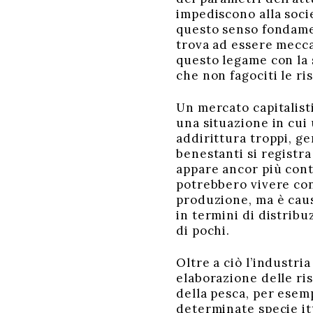
impediscono alla soci
questo senso fondamen
trova ad essere mecca
questo legame con la 
che non fagociti le ri
Un mercato capitalist
una situazione in cui 
addirittura troppi, g
benestanti si registr
appare ancor più cont
potrebbero vivere con
produzione, ma è caus
in termini di distrib
di pochi.
Oltre a ciò l’industr
elaborazione delle ris
della pesca, per esem
determinate specie itt