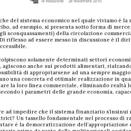
di
Redazione
28 Novembre 2010
2
D
i
c
e
m
b
r
iche del sistema economico nel quale viviamo è la 
e
2
cibo, ad esempio, si presenta sotto forma di merce,
0
1
0
egli sconquassamenti) della circolazione commercia
Di riflesso ad essere messo in discussione è il dir
cessibile.
 colpiscono solamente determinati settori econom
i, agiscono anche sui prodotti alimentari, rialzando
ossibilità di appropriarsene ad una sempre maggior
vano una concreta ed ottimale realizzazione in qua
are la loro linea commerciale, eliminando realtà l
 secondo i parametri delle grande economia, capace
e ad impedire che il sistema finanziario s’insinui
ttrici? Un tassello fondamentale nel processo di r
tare è la democratizzazione dell’appropriazione d