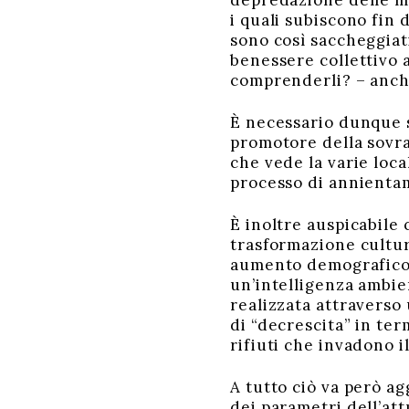
depredazione delle ma
i quali subiscono fin 
sono così saccheggiat
benessere collettivo 
comprenderli? – anche
È necessario dunque s
promotore della sovran
che vede la varie loc
processo di annientam
È inoltre auspicabile
trasformazione cultur
aumento demografico. 
un’intelligenza ambie
realizzata attraverso
di “decrescita” in ter
rifiuti che invadono i
A tutto ciò va però ag
dei parametri dell’att