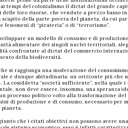
terie prime da parte delle multinazionali occident
dai tempi del colonialismo il dictat del grande cap
i delle loro risorse, che vendute a prezzo basso i
a scapito della parte povera del pianeta, da cui pa
 fenomeni di “pirateria” o di “terrorismo”.
viluppare un modello di consumo e di produzione r
ità alimentare dei singoli nuclei territoriali, sl
alità confrontate al dictat del commercio internaz
ento della biodiversità.
 che si raggiunga una moderazione del consumismo,
ale e dunque abitudinaria: un orizzonte più che ne
La cosiddetta “società sufficiente”, nella quale i
ntale, non deve essere, insomma, una speranza idea
 un processo politico volto alla trasformazione del
mini di produzione e di consumo, necessario per mi
l pianeta.
giunto che i citati obiettivi non possono avere un
uale sistema economico: esso è infatti caratterizza