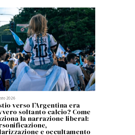
osto 2026
5
A
stio verso l’Argentina era
g
o
s
vvero soltanto calcio? Come
t
o
nziona la narrazione liberal:
2
0
2
rsonificazione,
6
larizzazione e occultamento