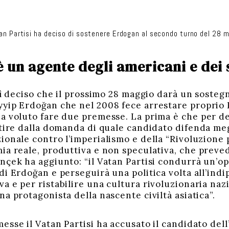
tan Partisi ha deciso di sostenere Erdogan al secondo turno del 28 m
è un agente degli americani e dei s
sì deciso che il prossimo 28 maggio darà un sosteg
yip Erdoğan che nel 2008 fece arrestare proprio 
a voluto fare due premesse. La prima è che per d
tire dalla domanda di quale candidato difenda megl
onale contro l’imperialismo e della “Rivoluzione p
ia reale, produttiva e non speculativa, che preveda
nçek ha aggiunto: “il Vatan Partisi condurrà un’op
i Erdoğan e perseguirà una politica volta all’indi
 e per ristabilire una cultura rivoluzionaria nazi
a protagonista della nascente civiltà asiatica”.
esse il Vatan Partisi ha accusato il candidato dell