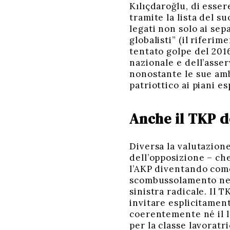
Kılıçdaroğlu, di esser
tramite la lista del s
legati non solo ai sep
globalisti” (il riferim
tentato golpe del 2016
nazionale e dell’asser
nonostante le sue ambi
patriottico ai piani e
Anche il TKP d
Diversa la valutazion
dell’opposizione – ch
l’AKP diventando come
scombussolamento neces
sinistra radicale. Il 
invitare esplicitamen
coerentemente né il l
per la classe lavoratri