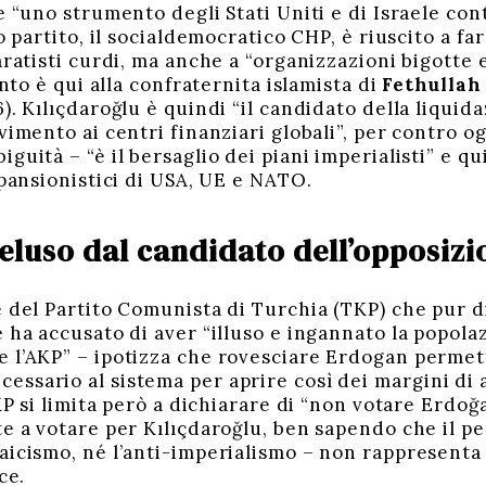
e “uno strumento degli Stati Uniti e di Israele con
uo partito, il socialdemocratico CHP, è riuscito a f
aratisti curdi, ma anche a “organizzazioni bigotte 
ento è qui alla confraternita islamista di
Fethullah
). Kılıçdaroğlu è quindi “il candidato della liquid
vimento ai centri finanziari globali”, per contro o
guità – “è il bersaglio dei piani imperialisti” e qu
spansionistici di USA, UE e NATO.
eluso dal candidato dell’opposizi
e del Partito Comunista di Turchia (TKP) che pur 
e ha accusato di aver “illuso e ingannato la popol
 l’AKP” – ipotizza che rovesciare Erdogan permet
sario al sistema per aprire così dei margini di ag
TKP si limita però a dichiarare di “non votare Erdoğ
te a votare per Kılıçdaroğlu, ben sapendo che il 
aicismo, né l’anti-imperialismo – non rappresenta u
ce.