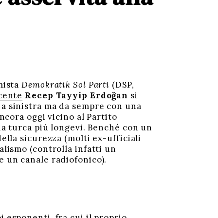
mista
Demokratik Sol Parti
(DSP,
scente
Recep Tayyip Erdoğan
si
e a sinistra ma da sempre con una
ncora oggi vicino al Partito
ria turca più longevi. Benché con un
ella sicurezza (molti ex-ufficiali
alismo (controlla infatti un
e un canale radiofonico).
 esponenti, fra cui il proprio