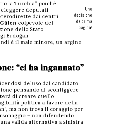
tro la Turchia” poiché
Una
ar eleggere deputati
decisione
eterodirette dai centri
da prima
 Gülen
colpevole del
pagina!
azione dello Stato
ggi Erdoğan –
indi è il male minore, un argine
one: “ci ha ingannato”
dicendosi deluso dal candidato
azione pensando di sconfiggere
terà di creare quello
ibilità politica a favore della
an”, ma non trova il coraggio per
personaggio – non difendendo
na valida alternativa a sinistra