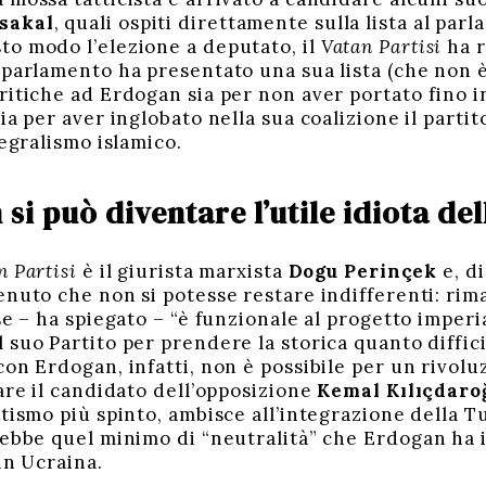
sakal
, quali ospiti direttamente sulla lista al pa
o modo l’elezione a deputato, il
Vatan Partisi
ha r
 parlamento ha presentato una sua lista (che non è
itiche ad Erdogan sia per non aver portato fino in
ia per aver inglobato nella sua coalizione il parti
tegralismo islamico.
si può diventare l’utile idiota de
n Partisi
è il giurista marxista
Dogu Perinçek
e, di
enuto che non si potesse restare indifferenti: rim
se – ha spiegato – “è funzionale al progetto imperia
suo Partito per prendere la storica quanto diffici
con Erdogan, infatti, non è possibile per un rivolu
are il candidato dell’opposizione
Kemal Kılıçdaro
tismo più spinto, ambisce all’integrazione della T
rebbe quel minimo di “neutralità” che Erdogan ha i
in Ucraina.