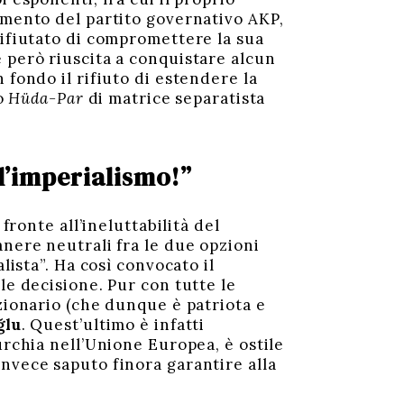
rlamento del partito governativo AKP,
ifiutato di compromettere la sua
 però riuscita a conquistare alcun
 fondo il rifiuto di estendere la
to
Hüda-Par
di matrice separatista
ll’imperialismo!”
 fronte all’ineluttabilità del
anere neutrali fra le due opzioni
lista”. Ha così convocato il
le decisione. Pur con tutte le
zionario (che dunque è patriota e
ğlu
. Quest’ultimo è infatti
urchia nell’Unione Europea, è ostile
nvece saputo finora garantire alla