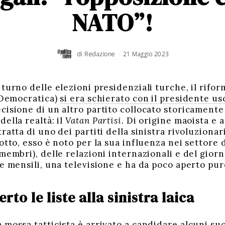
NATO”!
di
Redazione
21 Maggio 2023
turno delle elezioni presidenziali turche, il rifor
a Democratica)
si era schierato con il presidente u
cisione di un altro partito collocato storicament
ella realtà: il
Vatan Partisi.
Di origine maoista e a
ratta di uno dei partiti della sinistra rivoluziona
otto, esso è noto per la sua influenza nei settore d
membri), delle relazioni internazionali e del giorn
e mensili, una televisione e ha da poco aperto pur
to le liste alla sinistra laica
mossa tatticista è arrivato a candidare alcuni suoi