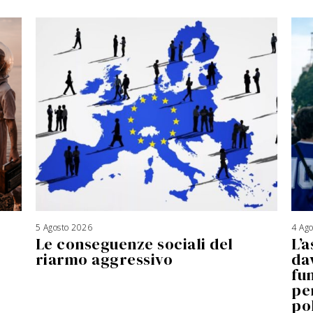
5 Agosto 2026
4 Ag
Le conseguenze sociali del
L’a
riarmo aggressivo
da
fu
pe
po