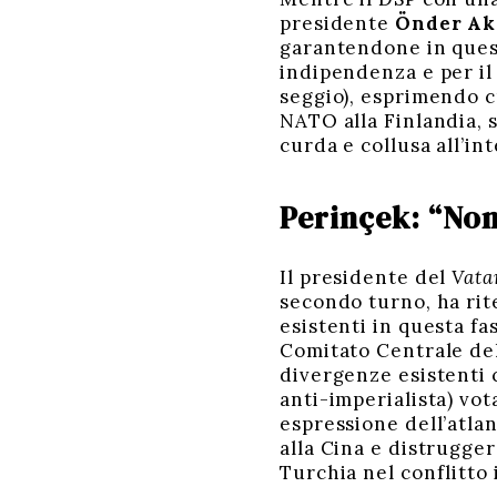
presidente
Önder Ak
garantendone in quest
indipendenza e per il
seggio), esprimendo cr
NATO alla Finlandia, s
curda e collusa all’in
Perinçek: “Non 
Il presidente del
Vata
secondo turno, ha rit
esistenti in questa fa
Comitato Centrale del 
divergenze esistenti 
anti-imperialista) vot
espressione dell’atlan
alla Cina e distrugge
Turchia nel conflitto 